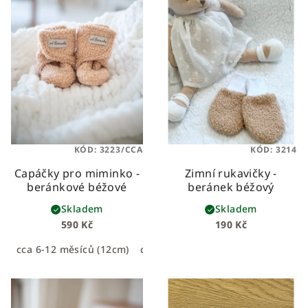
KÓD:
3223/CCA
KÓD:
3214
Capáčky pro miminko -
Zimní rukavičky -
beránkové béžové
beránek béžový
Skladem
Skladem
590 Kč
190 Kč
cca 6-12 měsíců (12cm)
cca 0-6 měsíců (11cm)