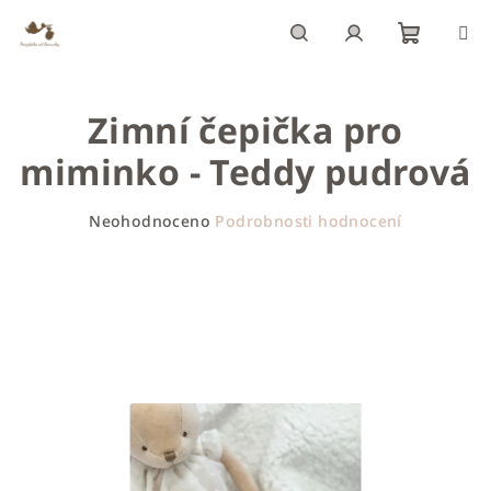
Přejít
na
obsah
Nákupn
Hledat
Přihlášení
Zimní čepička pro
košík
miminko - Teddy pudrová
Průměrné
Neohodnoceno
Podrobnosti hodnocení
hodnocení
produktu
je
0,0
z
5
hvězdiček.