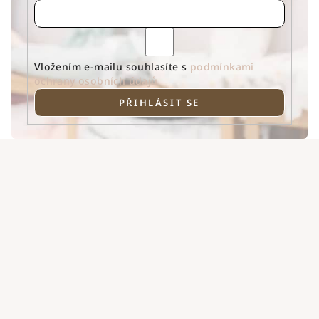
Vložením e-mailu souhlasíte s
podmínkami
ochrany osobních údajů
PŘIHLÁSIT SE
Z
á
p
a
t
í