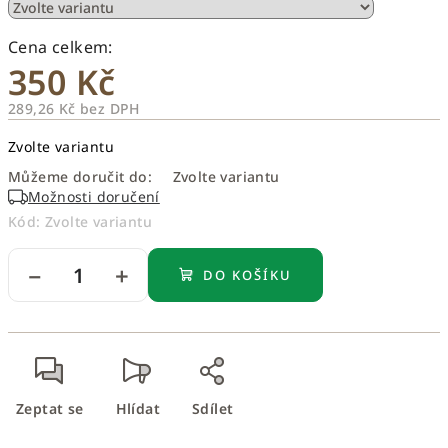
350 Kč
289,26 Kč bez DPH
Měrná
Zvolte variantu
cena:
Můžeme doručit do:
Zvolte variantu
Možnosti doručení
Kód:
Zvolte variantu
−
+
DO KOŠÍKU
Zeptat se
Hlídat
Sdílet