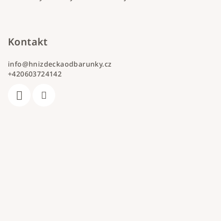
Kontakt
info
@
hnizdeckaodbarunky.cz
+420603724142