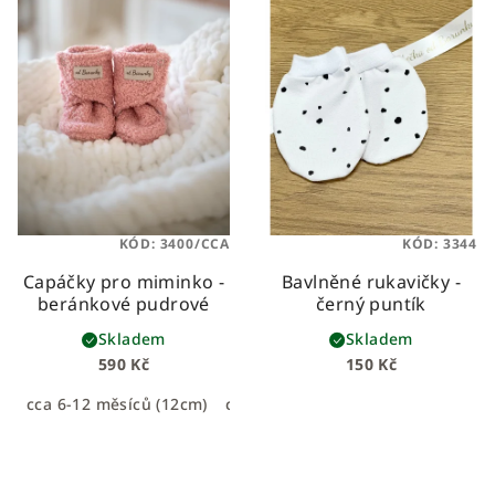
KÓD:
3400/CCA
KÓD:
3344
Capáčky pro miminko -
Bavlněné rukavičky -
beránkové pudrové
černý puntík
Skladem
Skladem
590 Kč
150 Kč
cca 6-12 měsíců (12cm)
cca 0-6 měsíců (11cm)