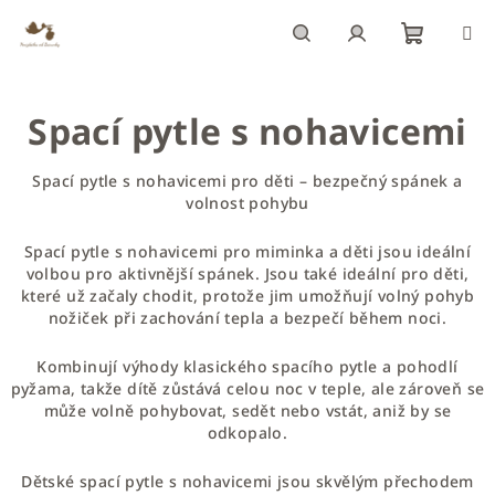
Přejít
na
obsah
Nákupn
Hledat
Přihlášení
Spací pytle s nohavicemi
košík
Spací pytle s nohavicemi pro děti – bezpečný spánek a
volnost pohybu
Spací pytle s nohavicemi pro miminka a děti jsou ideální
volbou pro aktivnější spánek. Jsou také ideální pro děti,
které už začaly chodit, protože jim umožňují volný pohyb
nožiček při zachování tepla a bezpečí během noci.
Kombinují výhody klasického spacího pytle a pohodlí
pyžama, takže dítě zůstává celou noc v teple, ale zároveň se
může volně pohybovat, sedět nebo vstát, aniž by se
odkopalo.
Dětské spací pytle s nohavicemi jsou skvělým přechodem