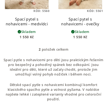
d
u
KÓD:
5560
KÓD:
5561
k
Spací pytel s
Spací pytel s
t
nohavicemi - medvídci
nohavicemi - ovečky
ů
Skladem
Skladem
1 550 Kč
1 550 Kč
2
položek celkem
O
v
Spací pytle s nohavicemi pro děti jsou praktickým řešením
l
pro bezpečný a pohodlný spánek bez odkopání. Jsou
á
ideální pro děti, které už začaly chodit, protože jim
d
umožňují volný pohyb nožiček i během noci.
a
c
Dětské spací pytle s nohavicemi kombinují komfort
í
klasického spacího pytle a volnost pyžama. V nabídce
najdete lehké i zateplené varianty vhodné pro celoroční
p
použití.
r
v