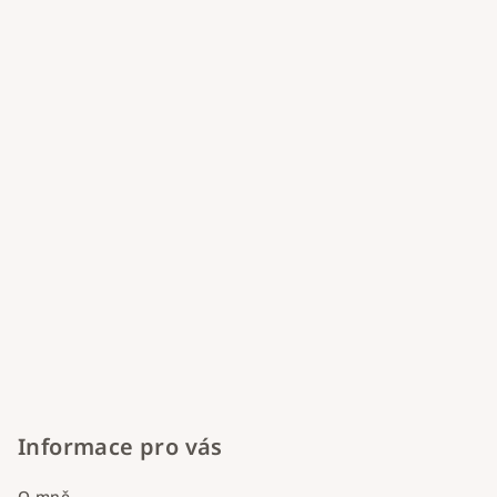
t
í
Informace pro vás
O mně