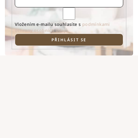
Vložením e-mailu souhlasíte s
podmínkami
ochrany osobních údajů
PŘIHLÁSIT SE
Z
á
p
a
t
í