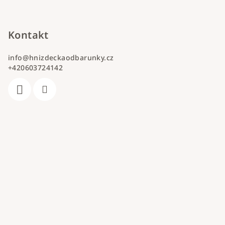
Kontakt
info
@
hnizdeckaodbarunky.cz
+420603724142