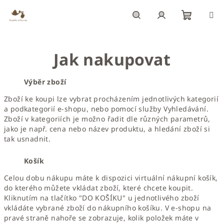
Přejít
na
obsah
Nákupn
Hledat
Přihlášení
Jak nakupovat
košík
Výběr zboží
Zboží ke koupi lze vybrat procházením jednotlivých kategorií
a podkategorií e-shopu, nebo pomocí služby Vyhledávání.
Zboží v kategoriích je možno řadit dle různých parametrů,
jako je např. cena nebo název produktu, a hledání zboží si
tak usnadnit.
Košík
Celou dobu nákupu máte k dispozici virtuální nákupní košík,
do kterého můžete vkládat zboží, které chcete koupit.
Kliknutím na tlačítko "DO KOŠÍKU" u jednotlivého zboží
vkládáte vybrané zboží do nákupního košíku. V e-shopu na
pravé straně nahoře se zobrazuje, kolik položek máte v