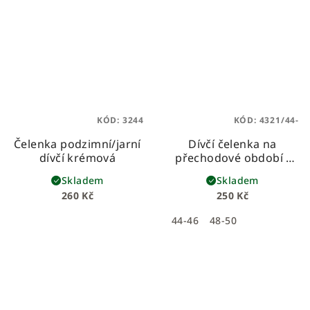
KÓD:
3244
KÓD:
4321/44-
Čelenka podzimní/jarní
Dívčí čelenka na
dívčí krémová
přechodové období -
béžová
Skladem
Skladem
260 Kč
250 Kč
44-46
48-50