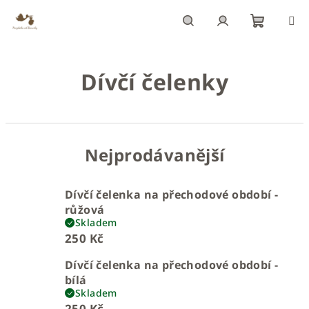
Přejít
na
obsah
Nákupn
Hledat
Přihlášení
Dívčí čelenky
košík
Nejprodávanější
Dívčí čelenka na přechodové období -
růžová
Skladem
250 Kč
Dívčí čelenka na přechodové období -
bílá
Skladem
250 Kč