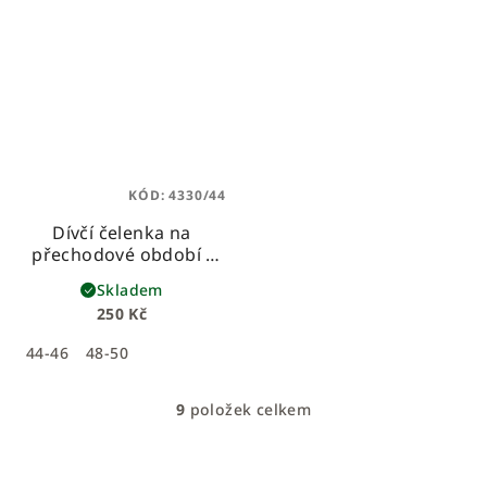
KÓD:
4330/44
Dívčí čelenka na
přechodové období -
růžová
Skladem
250 Kč
44-46
48-50
9
položek celkem
O
v
l