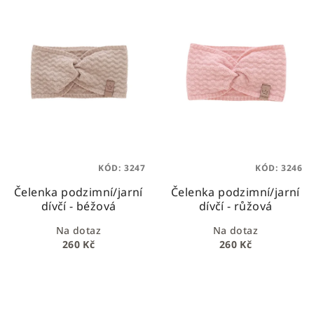
ý
d
p
u
i
k
s
t
p
ů
r
o
d
u
KÓD:
3247
KÓD:
3246
k
Čelenka podzimní/jarní
Čelenka podzimní/jarní
t
dívčí - béžová
dívčí - růžová
ů
Na dotaz
Na dotaz
260 Kč
260 Kč