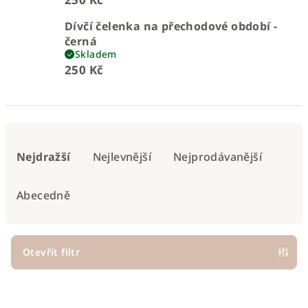
Dívčí čelenka na přechodové období -
černá
Skladem
250 Kč
Ř
a
Nejdražší
Nejlevnější
Nejprodávanější
z
e
Abecedně
n
í
p
Otevřít filtr
r
V
o