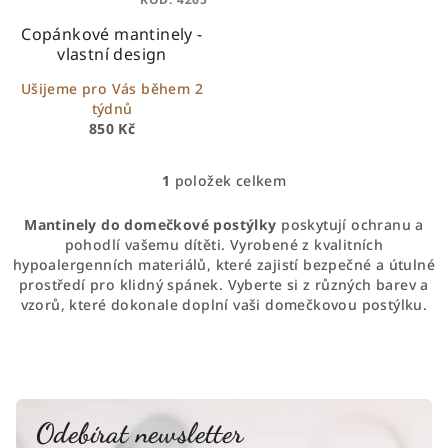
k
Copánkové mantinely -
t
vlastní design
ů
Ušijeme pro Vás během 2
týdnů
850 Kč
1
položek celkem
O
v
Mantinely do domečkové postýlky
poskytují ochranu a
l
pohodlí vašemu dítěti. Vyrobené z kvalitních
á
hypoalergenních materiálů, které zajistí bezpečné a útulné
d
prostředí pro klidný spánek. Vyberte si z různých barev a
a
vzorů, které dokonale doplní vaši domečkovou postýlku.
c
í
p
r
v
Odebírat newsletter
k