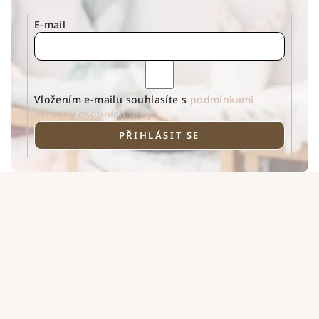
y
E-mail
v
ý
p
i
s
Vložením e-mailu souhlasíte s
podmínkami
u
ochrany osobních údajů
PŘIHLÁSIT SE
Z
á
p
a
t
í