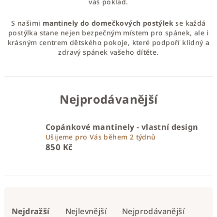
váš poklad.
S našimi
mantinely do domečkových postýlek
se každá
postýlka stane nejen bezpečným místem pro spánek, ale i
krásným centrem dětského pokoje, které podpoří klidný a
zdravý spánek vašeho dítěte.
Nejprodávanější
Copánkové mantinely - vlastní design
Ušijeme pro Vás během 2 týdnů
850 Kč
Ř
a
Nejdražší
Nejlevnější
Nejprodávanější