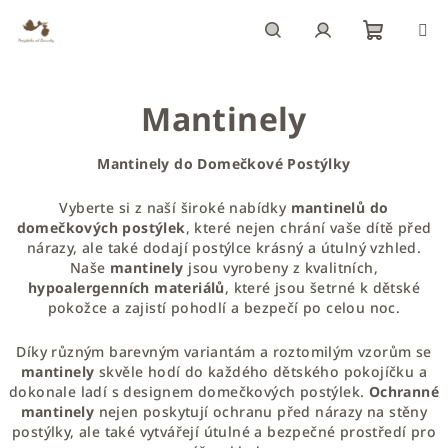
Přejít
na
obsah
Nákupn
Hledat
Přihlášení
Mantinely
košík
Mantinely do Domečkové Postýlky
Vyberte si z naší široké nabídky
mantinelů do
domečkových postýlek
, které nejen chrání vaše dítě před
nárazy, ale také dodají postýlce krásný a útulný vzhled.
Naše
mantinely
jsou vyrobeny z kvalitních,
hypoalergenních materiálů
, které jsou šetrné k dětské
pokožce a zajistí pohodlí a bezpečí po celou noc.
Díky různým barevným variantám a roztomilým vzorům se
mantinely
skvěle hodí do každého dětského pokojíčku a
dokonale ladí s designem domečkových postýlek.
Ochranné
mantinely
nejen poskytují ochranu před nárazy na stěny
postýlky, ale také vytvářejí útulné a bezpečné prostředí pro