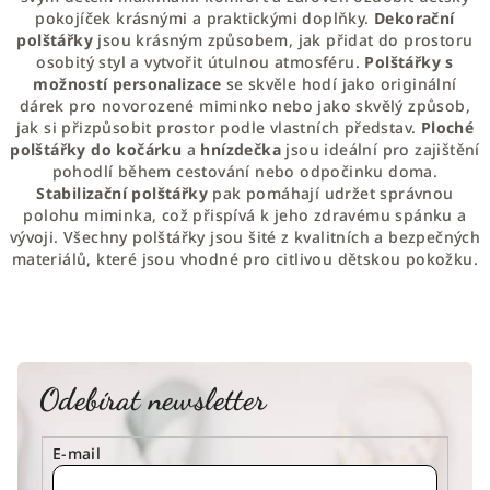
n
c
pokojíček krásnými a praktickými doplňky.
Dekorační
í
í
polštářky
jsou krásným způsobem, jak přidat do prostoru
p
osobitý styl a vytvořit útulnou atmosféru.
Polštářky s
r
možností personalizace
se skvěle hodí jako originální
v
dárek pro novorozené miminko nebo jako skvělý způsob,
jak si přizpůsobit prostor podle vlastních představ.
k
Ploché
polštářky do kočárku
a
hnízdečka
jsou ideální pro zajištění
y
pohodlí během cestování nebo odpočinku doma.
v
Stabilizační polštářky
pak pomáhají udržet správnou
ý
polohu miminka, což přispívá k jeho zdravému spánku a
p
vývoji. Všechny polštářky jsou šité z kvalitních a bezpečných
i
materiálů, které jsou vhodné pro citlivou dětskou pokožku.
s
u
Odebírat newsletter
E-mail