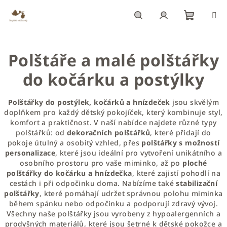
Přejít
na
obsah
Nákupn
Hledat
Přihlášení
Polštáře a malé polštářky
košík
do kočárku a postýlky
Polštářky do postýlek, kočárků a hnízdeček
jsou skvělým
doplňkem pro každý dětský pokojíček, který kombinuje styl,
komfort a praktičnost. V naší nabídce najdete různé typy
polštářků: od
dekoračních polštářků
, které přidají do
pokoje útulný a osobitý vzhled, přes
polštářky s možností
personalizace
, které jsou ideální pro vytvoření unikátního a
osobního prostoru pro vaše miminko, až po
ploché
polštářky do kočárku a hnízdečka
, které zajistí pohodlí na
cestách i při odpočinku doma. Nabízíme také
stabilizační
polštářky
, které pomáhají udržet správnou polohu miminka
během spánku nebo odpočinku a podporují zdravý vývoj.
Všechny naše polštářky jsou vyrobeny z hypoalergenních a
prodyšných materiálů, které jsou šetrné k dětské pokožce a