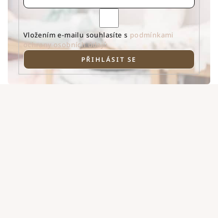
Vložením e-mailu souhlasíte s
podmínkami
ochrany osobních údajů
PŘIHLÁSIT SE
Z
á
p
a
t
í