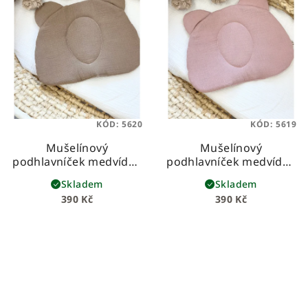
KÓD:
5620
KÓD:
5619
Mušelínový
Mušelínový
podhlavníček medvídek
podhlavníček medvídek
- hnědý
- pudrový
Skladem
Skladem
390 Kč
390 Kč