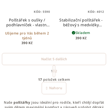
KÓD:
5590
KÓD:
4012
Polštářek s oušky /
Stabilizační polštářek -
podhlavníček - vlastní
béžový s medvídky
design
andělská křídla – proti
Skladem
Ušijeme pro Vás během 2
zploštění hlavičky
týdnů
390 Kč
390 Kč
Načíst 5 dalších
S
t
1
2
O
r
17
položek celkem
á
v
n
l
Nahoru
k
á
o
d
v
Naše
polštářky
jsou ideální pro rodiče, kteří chtějí dopřát
a
á
svým dětem maximální komfort a zároveň ozdobit dětský