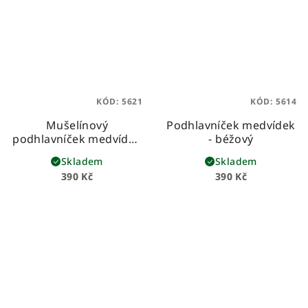
KÓD:
5621
KÓD:
5614
Mušelínový
Podhlavníček medvídek
podhlavníček medvídek
- béžový
- světle šedý
Skladem
Skladem
390 Kč
390 Kč