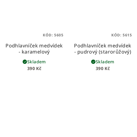
KÓD:
5605
KÓD:
5615
Podhlavníček medvídek
Podhlavníček medvídek
- karamelový
- pudrový (starorůžový)
Skladem
Skladem
390 Kč
390 Kč