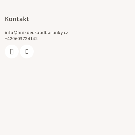
Kontakt
info
@
hnizdeckaodbarunky.cz
+420603724142