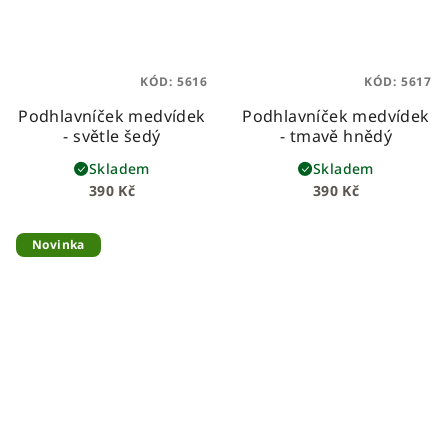
KÓD:
5616
KÓD:
5617
Podhlavníček medvídek
Podhlavníček medvídek
- světle šedý
- tmavě hnědý
Skladem
Skladem
390 Kč
390 Kč
Novinka