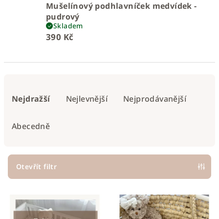
Mušelínový podhlavníček medvídek -
pudrový
Skladem
390 Kč
Ř
a
Nejdražší
Nejlevnější
Nejprodávanější
z
e
Abecedně
n
í
p
Otevřít filtr
r
V
o
ý
d