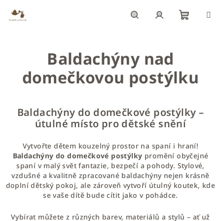
Přejít
na
obsah
Nákupn
Hledat
Přihlášení
Baldachýny nad
košík
domečkovou postýlku
Baldachýny do domečkové postýlky –
útulné místo pro dětské snění
Vytvořte dětem kouzelný prostor na spaní i hraní!
Baldachýny do domečkové postýlky
promění obyčejné
spaní v malý svět fantazie, bezpečí a pohody. Stylové,
vzdušné a kvalitně zpracované baldachýny nejen krásně
doplní dětský pokoj, ale zároveň vytvoří útulný koutek, kde
se vaše dítě bude cítit jako v pohádce.
Vybírat můžete z různých barev, materiálů a stylů – ať už