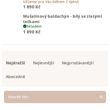
Ušijeme pro Vás během 2 týdnů
1 890 Kč
Mušelínový baldachýn - bílý se zlatými
tečkami
Skladem
1 890 Kč
Ř
a
Nejdražší
Nejlevnější
Nejprodávanější
z
e
Abecedně
n
í
p
Otevřít filtr
r