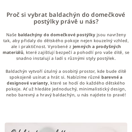
v
l
Proč si vybrat baldachýn do domečkové
á
postýlky právě u nás?
d
a
Naše
baldachýny do domečkové postýlky
jsou navrženy
c
tak, aby přidaly do dětského pokoje nejen kouzelný vzhled,
í
ale i praktičnost. Vyrobené z
jemných a prodyšných
materiálů
, které zajišťují bezpečí a pohodlí pro vaše dítě, se
p
snadno instalují a ladí s různými styly postýlek.
r
v
Baldachýn vytvoří útulný a osobitý prostor, kde bude dítě
k
spokojeně usínat a hrát si. Nabízíme různé
barevné a
y
designové varianty
, které se hodí do každého dětského
v
pokoje. Ať už hledáte jednoduchý, minimalistický design,
ý
nebo barevný a hravý baldachýn, u nás najdete to pravé!
p
i
s
u