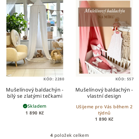
KÓD:
2280
KÓD:
557
Mušelínový baldachýn -
Mušelínový baldachýn -
bílý se zlatými tečkami
vlastní design
Skladem
Ušijeme pro Vás během 2
1 890 Kč
týdnů
1 890 Kč
4
položek celkem
O