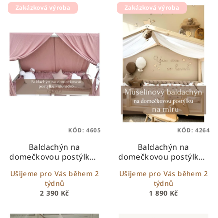
V
o
Zakázková výroba
Zakázková výroba
ý
d
p
u
i
k
s
t
p
ů
r
o
d
u
KÓD:
4605
KÓD:
4264
k
Baldachýn na
Baldachýn na
t
domečkovou postýlku -
domečkovou postýlku -
ů
typ B
typ A
Ušijeme pro Vás během 2
Ušijeme pro Vás během 2
týdnů
týdnů
2 390 Kč
1 890 Kč