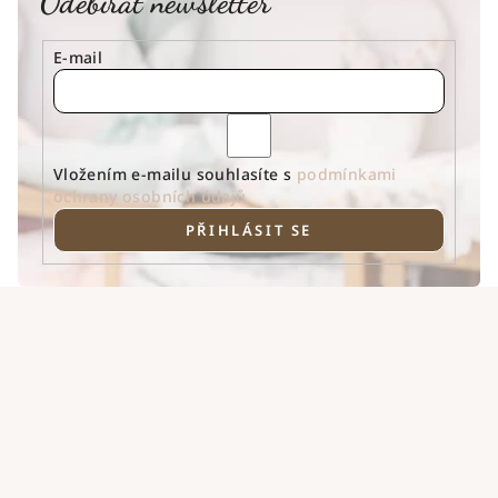
Odebírat newsletter
E-mail
Vložením e-mailu souhlasíte s
podmínkami
ochrany osobních údajů
PŘIHLÁSIT SE
Z
á
p
a
t
í