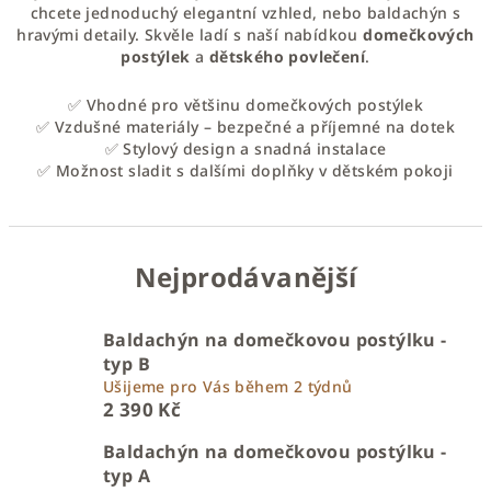
chcete jednoduchý elegantní vzhled, nebo baldachýn s
hravými detaily. Skvěle ladí s naší nabídkou
domečkových
postýlek
a
dětského povlečení
.
✅ Vhodné pro většinu domečkových postýlek
✅ Vzdušné materiály – bezpečné a příjemné na dotek
✅ Stylový design a snadná instalace
✅ Možnost sladit s dalšími doplňky v dětském pokoji
Nejprodávanější
Baldachýn na domečkovou postýlku -
typ B
Ušijeme pro Vás během 2 týdnů
2 390 Kč
Baldachýn na domečkovou postýlku -
typ A