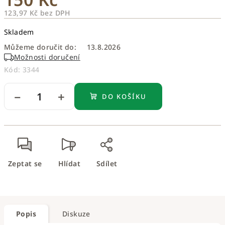
123,97 Kč bez DPH
Měrná
Skladem
cena:
Můžeme doručit do:
13.8.2026
Možnosti doručení
Kód:
3344
−
+
DO KOŠÍKU
Zeptat se
Hlídat
Sdílet
Popis
Diskuze