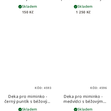
velvetem
plochý, tenký,
Skladem
Skladem
s výplní z molitanu
150 Kč
1 250 Kč
KÓD:
4593
KÓD:
4596
Deka pro miminko -
Deka pro miminko -
černý puntík s béžovým
medvídci s béžovým
velvetem
Nezateplená
velvetem
Nezateplená
Skladem
Skladem