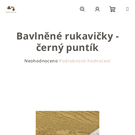
Přejít
na
obsah
Nákupn
Hledat
Přihlášení
Bavlněné rukavičky -
košík
černý puntík
Průměrné
Neohodnoceno
Podrobnosti hodnocení
hodnocení
produktu
je
0,0
z
5
hvězdiček.