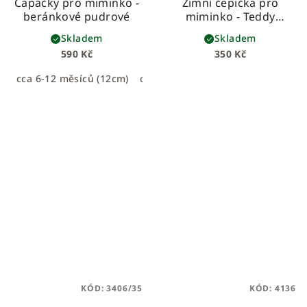
Capáčky pro miminko -
Zimní čepička pro
beránkové pudrové
miminko - Teddy
pudrová
Skladem
Skladem
590 Kč
350 Kč
cca 6-12 měsíců (12cm)
cca 0-6 měsíců (11cm)
KÓD:
3406/35
KÓD:
4136