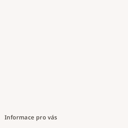
a
t
í
Informace pro vás