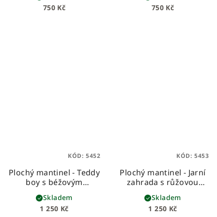
dětská deka – prémiová
dětská deka – prémiová
750 Kč
750 Kč
bavlna & sametový
bavlna & sametový
velvet
velvet
KÓD:
5452
KÓD:
5453
Plochý mantinel - Teddy
Plochý mantinel - Jarní
boy s béžovým
zahrada s růžovou
velvetem
plochý, tenký,
bavlnou
plochý, tenký, s
Skladem
Skladem
s výplní z molitanu
výplní z molitanu
1 250 Kč
1 250 Kč