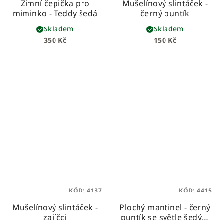
Zimní čepička pro
Mušelínový slintáček -
miminko - Teddy šedá
černý puntík
Skladem
Skladem
350 Kč
150 Kč
KÓD:
4137
KÓD:
4415
Mušelínový slintáček -
Plochý mantinel - černý
zajíčci
puntík se světle šedým