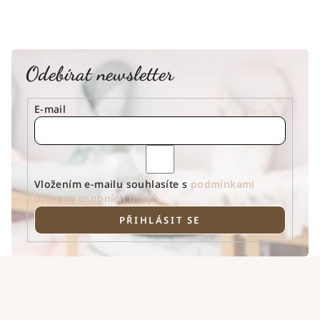
Odebírat newsletter
E-mail
Vložením e-mailu souhlasíte s
podmínkami
ochrany osobních údajů
PŘIHLÁSIT SE
Z
á
p