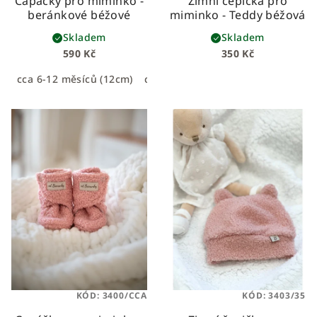
Capáčky pro miminko -
Zimní čepička pro
beránkové béžové
miminko - Teddy béžová
Skladem
Skladem
590 Kč
350 Kč
cca 6-12 měsíců (12cm)
cca 0-6 měsíců (11cm)
KÓD:
3400/CCA
KÓD:
3403/35