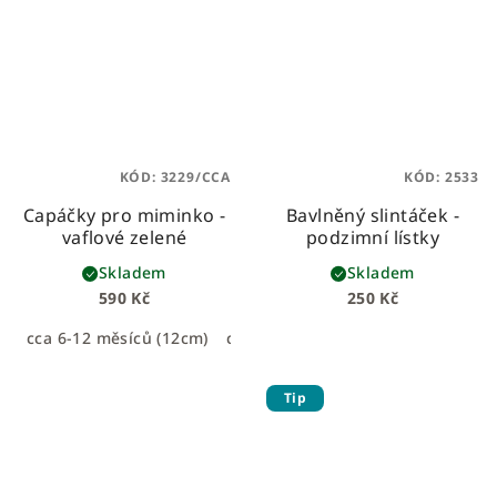
KÓD:
3229/CCA
KÓD:
2533
Capáčky pro miminko -
Bavlněný slintáček -
vaflové zelené
podzimní lístky
Skladem
Skladem
590 Kč
250 Kč
cca 6-12 měsíců (12cm)
cca 0-6 měsíců (11cm)
Tip