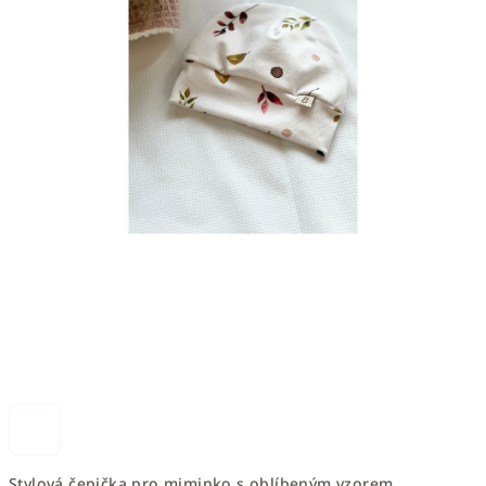
Stylová čepička pro miminko s oblíbeným vzorem