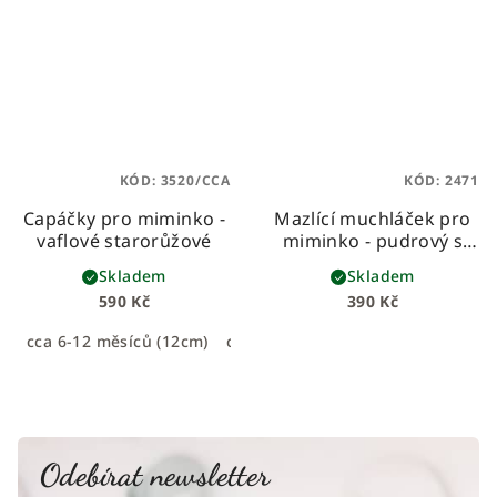
KÓD:
3520/CCA
KÓD:
2471
Capáčky pro miminko -
Mazlící muchláček pro
vaflové starorůžové
miminko - pudrový s
lístečky
Skladem
Skladem
590 Kč
390 Kč
cca 6-12 měsíců (12cm)
cca 0-6 měsíců (11cm)
Odebírat newsletter