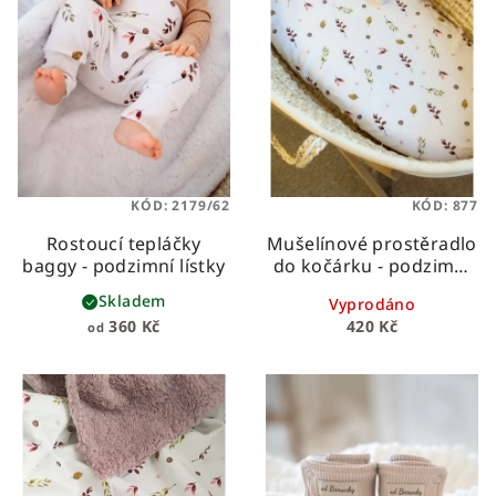
KÓD:
2179/62
KÓD:
877
Rostoucí tepláčky
Mušelínové prostěradlo
baggy - podzimní lístky
do kočárku - podzimní
lístky
Skladem
Vyprodáno
360 Kč
420 Kč
od