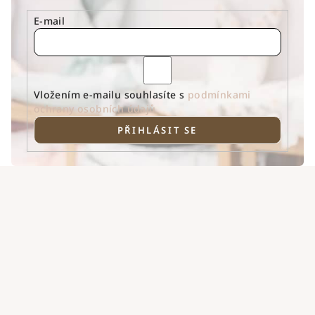
E-mail
Vložením e-mailu souhlasíte s
podmínkami
ochrany osobních údajů
PŘIHLÁSIT SE
Z
á
p
a
t
í