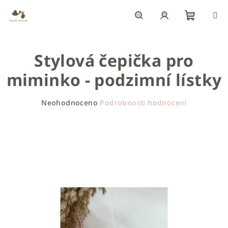
Přejít
na
obsah
Nákupn
Hledat
Přihlášení
Stylová čepička pro
košík
miminko - podzimní lístky
Průměrné
Neohodnoceno
Podrobnosti hodnocení
hodnocení
produktu
je
0,0
z
5
hvězdiček.