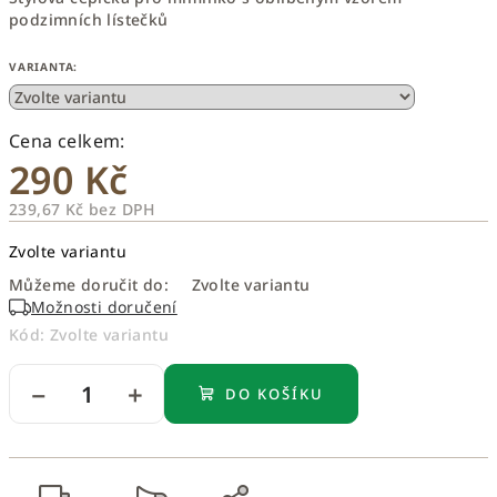
podzimních lístečků
VARIANTA:
290 Kč
239,67 Kč bez DPH
Měrná
Zvolte variantu
cena:
Můžeme doručit do:
Zvolte variantu
Možnosti doručení
Kód:
Zvolte variantu
−
+
DO KOŠÍKU