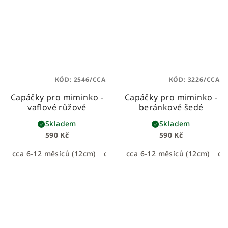
KÓD:
2546/CCA
KÓD:
3226/CCA
Capáčky pro miminko -
Capáčky pro miminko -
vaflové růžové
beránkové šedé
Skladem
Skladem
590 Kč
590 Kč
cca 6-12 měsíců (12cm)
cca 0-6 měsíců (11cm)
cca 6-12 měsíců (12cm)
cc