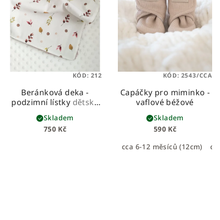
KÓD:
212
KÓD:
2543/CCA
Beránková deka -
Capáčky pro miminko -
podzimní lístky
dětská
vaflové béžové
beránková deka z
Skladem
Skladem
prémiové bavlny a
750 Kč
590 Kč
hebkého beránka
cca 6-12 měsíců (12cm)
cc