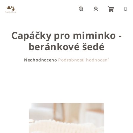
Přejít
na
obsah
Nákupn
Hledat
Přihlášení
Capáčky pro miminko -
košík
beránkové šedé
Průměrné
Neohodnoceno
Podrobnosti hodnocení
hodnocení
produktu
je
0,0
z
5
hvězdiček.