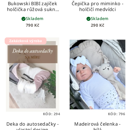
Bukowski BIBI zajíček
Čepička pro miminko -
holčička růžová sukně
holčičí medvídci
(25 cm)
Skladem
Skladem
790 Kč
290 Kč
Zakázková výroba
KÓD:
294
KÓD:
796
Deka do autosedačky -
Madeirová čelenka -
vlastní design
bílá