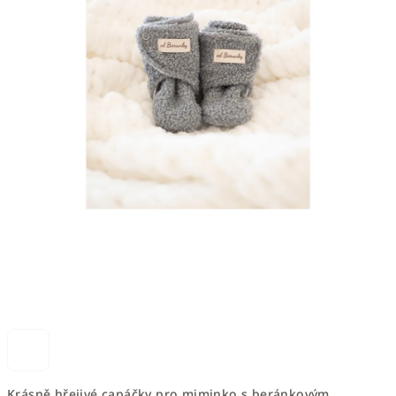
Krásně hřejivé capáčky pro miminko s beránkovým