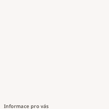
p
a
t
í
Informace pro vás