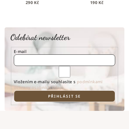
290 Kč
190 Kč
Odebírat newsletter
E-mail
Vložením e-mailu souhlasíte s
podmínkami
ochrany osobních údajů
PŘIHLÁSIT SE
Z
á