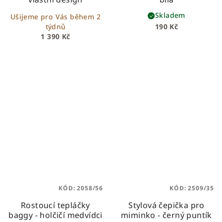
Skladem
Ušijeme pro Vás během 2
týdnů
190 Kč
1 390 Kč
KÓD:
2058/56
KÓD:
2509/35
Rostoucí tepláčky
Stylová čepička pro
baggy - holčičí medvídci
miminko - černý puntík