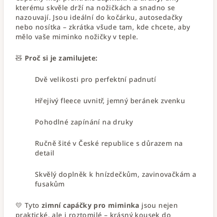
kterému skvěle drží na nožičkách a snadno se
nazouvají. Jsou ideální do kočárku, autosedačky
nebo nosítka – zkrátka všude tam, kde chcete, aby
mělo vaše miminko nožičky v teple.
🧸
Proč si je zamilujete:
Dvě velikosti pro perfektní padnutí
Hřejivý fleece uvnitř, jemný beránek zvenku
Pohodlné zapínání na druky
Ručně šité v České republice s důrazem na
detail
Skvělý doplněk k hnízdečkům, zavinovačkám a
fusakům
💛 Tyto
zimní capáčky pro miminka
jsou nejen
praktické, ale i roztomilé – krásný kousek do