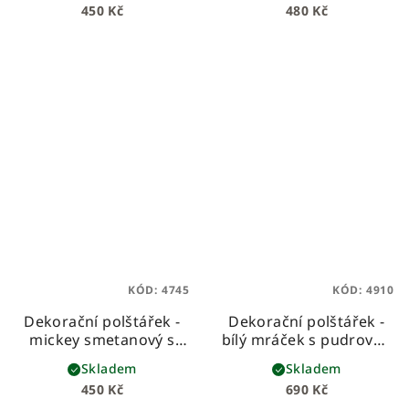
450 Kč
480 Kč
KÓD:
4745
KÓD:
4910
Dekorační polštářek -
Dekorační polštářek -
mickey smetanový s
bílý mráček s pudrovou
pudrovou mašlí
mašličkou
Skladem
Skladem
450 Kč
690 Kč