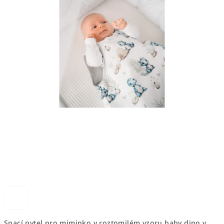
Spací pytel pro miminko v roztomilém vzoru baby dino v