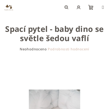
Přejít
na
obsah
Nákupn
Hledat
Přihlášení
Spací pytel - baby dino se
košík
světle šedou vaflí
Průměrné
Neohodnoceno
Podrobnosti hodnocení
hodnocení
produktu
je
0,0
z
5
hvězdiček.