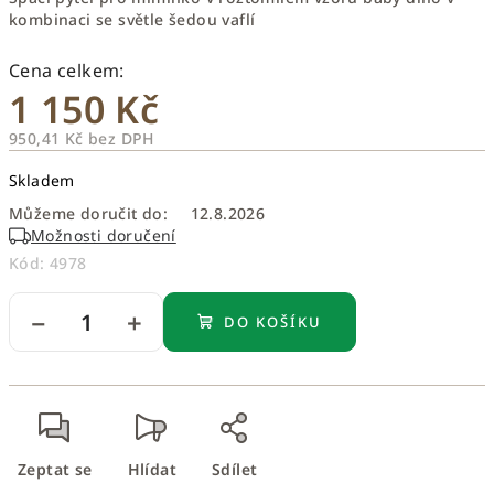
kombinaci se světle šedou vaflí
1 150 Kč
950,41 Kč bez DPH
Měrná
Skladem
cena:
Můžeme doručit do:
12.8.2026
Možnosti doručení
Kód:
4978
−
+
DO KOŠÍKU
Zeptat se
Hlídat
Sdílet