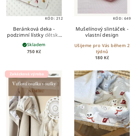
KÓD:
212
KÓD:
649
Beránková deka -
Mušelínový slintáček -
podzimní lístky
dětská
vlastní design
beránková deka z
Skladem
Ušijeme pro Vás během 2
prémiové bavlny a
750 Kč
týdnů
hebkého beránka
180 Kč
Zakázková výroba