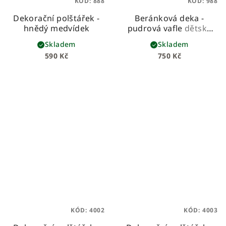
KÓD:
888
KÓD:
988
Dekorační polštářek -
Beránková deka -
hnědý medvídek
pudrová vafle
dětská
beránková deka z
Skladem
Skladem
vafloviny a hebkého
590 Kč
750 Kč
beránka
KÓD:
4002
KÓD:
4003