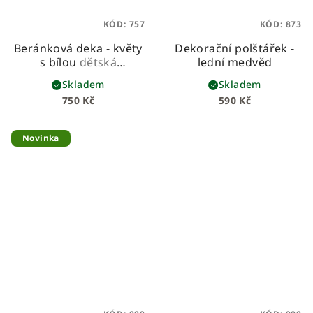
KÓD:
757
KÓD:
873
Beránková deka - květy
Dekorační polštářek -
s bílou
dětská
lední medvěd
beránková deka z
Skladem
Skladem
prémiové bavlny a
750 Kč
590 Kč
hebkého beránka
Novinka