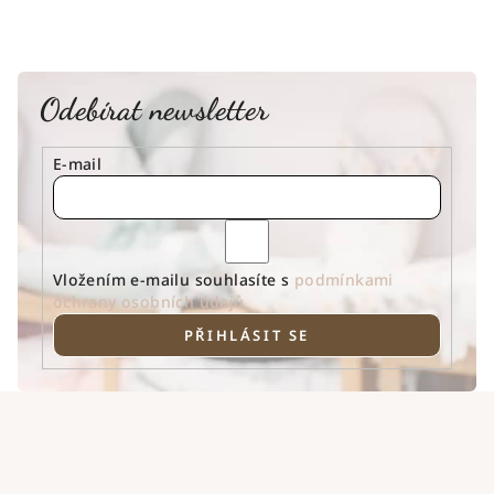
Odebírat newsletter
E-mail
Vložením e-mailu souhlasíte s
podmínkami
ochrany osobních údajů
PŘIHLÁSIT SE
Z
á
p