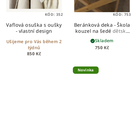
KÓD:
352
KÓD:
753
Vaflová osuška s oušky
Beránková deka - Škola
- vlastní design
kouzel na šedé
dětská
beránková deka z
Skladem
Ušijeme pro Vás během 2
prémiové bavlny a
týdnů
750 Kč
hebkého beránka
850 Kč
Novinka