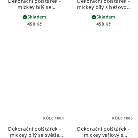
Dekorační polštářek -
Dekorační polštářek -
mickey bílý se
mickey bílý s béžovou
starorůžovou mašlí
mašlí
Skladem
Skladem
450 Kč
450 Kč
KÓD:
4004
KÓD:
4005
Dekorační polštářek -
Dekorační polštářek -
mickey bílý se světle
mickey vaflový s