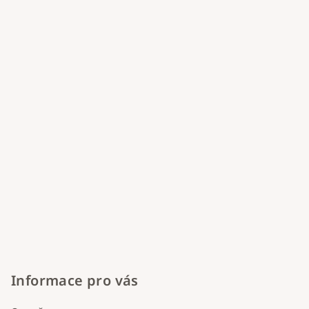
a
t
í
Informace pro vás