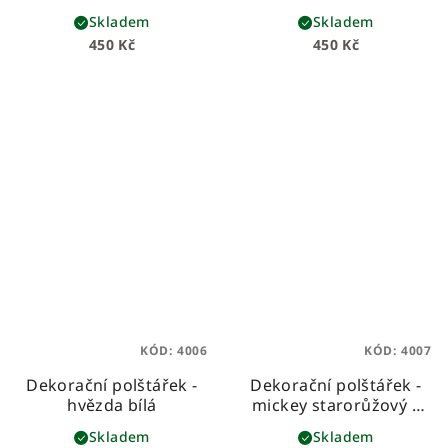
šedou mašlí
růžičkovou mašlí
Skladem
Skladem
450 Kč
450 Kč
KÓD:
4006
KÓD:
4007
Dekorační polštářek -
Dekorační polštářek -
hvězda bílá
mickey starorůžový s
nápisem Nelly
Skladem
Skladem