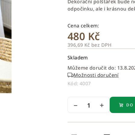
Dekorační polštářek bude n
je
odpočinku, ale i krásnou de
0,0
z
5
480 Kč
hvězdiček.
396,69 Kč bez DPH
Měrná
Skladem
cena:
Můžeme doručit do:
13.8.20
Možnosti doručení
Kód:
4007
−
+
DO