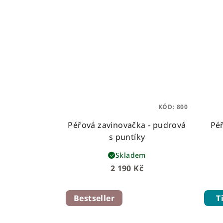
KÓD:
800
Péřová zavinovačka - pudrová
Péř
s puntíky
Skladem
2 190 Kč
Bestseller
T