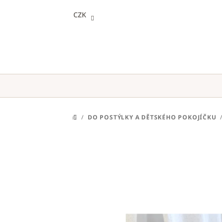
Přejít
CZK
na
obsah
/
DO POSTÝLKY A DĚTSKÉHO POKOJÍČKU
DOMŮ