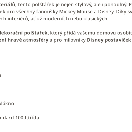
teriálů
, tento polštářek je nejen stylový, ale i pohodlný
dárek pro všechny fanoušky Mickey Mouse a Disney. Dík
ch interiérů, ať už moderních nebo klasických.
 dekorační polštářek
, který přidá vašemu domovu osobitý
ení hravé atmosféry
a pro milovníky
Disney postaviček
m
)
 vlákno
andard 100.I.třída