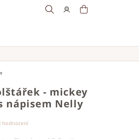
Hledat
Přihlášení
Nákupní
košík
Y
lštářek - mickey
s nápisem Nelly
i hodnocení