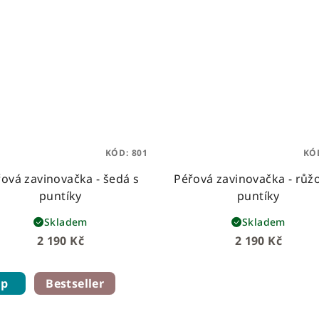
KÓD:
801
KÓ
ová zavinovačka - šedá s
Péřová zavinovačka - růž
puntíky
puntíky
Skladem
Skladem
2 190 Kč
2 190 Kč
ip
Bestseller