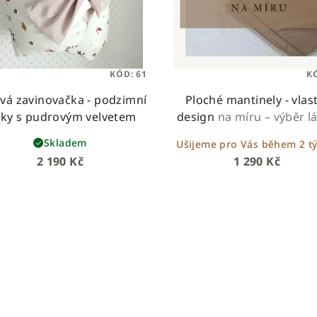
KÓD:
61
K
vá zavinovačka - podzimní
Ploché mantinely - vlas
stky s pudrovým velvetem
design
na míru – výběr lá
délky i designu
Skladem
Ušijeme pro Vás během 2 t
2 190 Kč
1 290 Kč