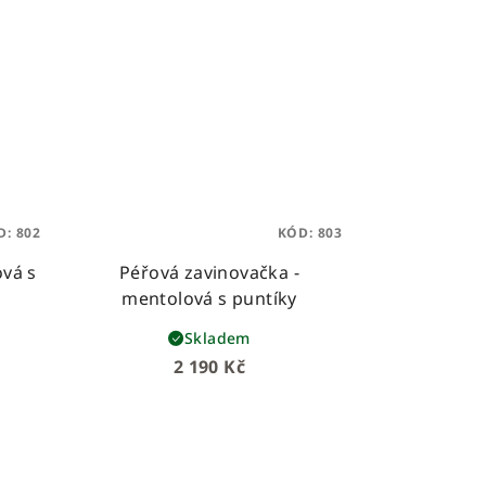
D:
802
KÓD:
803
ová s
Péřová zavinovačka -
mentolová s puntíky
Skladem
2 190 Kč