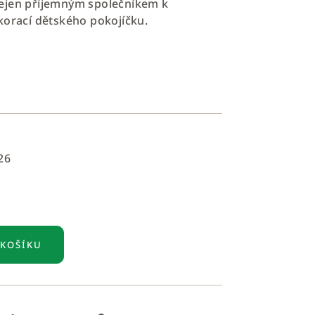
ejen příjemným společníkem k
korací dětského pokojíčku.
26
 KOŠÍKU