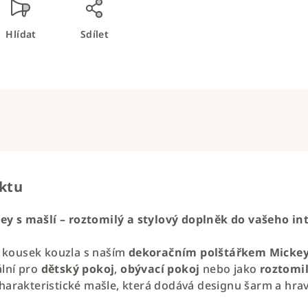
Hlídat
Sdílet
uktu
y s mašlí – roztomilý a stylový doplněk do vašeho in
 kousek kouzla s naším
dekoračním polštářkem Mickey
ální pro
dětský pokoj
,
obývací pokoj
nebo jako
roztomi
charakteristické mašle, která dodává designu šarm a hrav