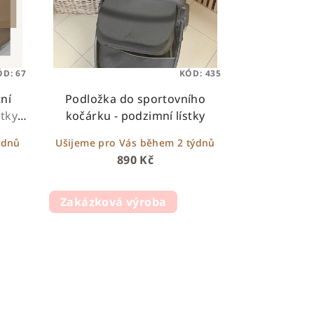
ÓD:
67
KÓD:
435
tní
Podložka do sportovního
tky,
kočárku - podzimní lístky
ýdnů
Ušijeme pro Vás během 2 týdnů
890 Kč
Zakázková výroba