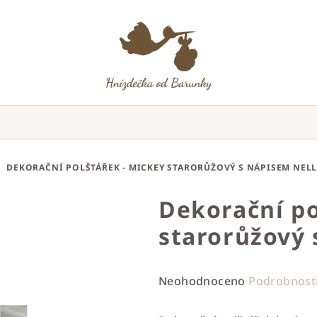
/
DEKORAČNÍ POLŠTÁŘEK - MICKEY STARORŮŽOVÝ S NÁPISEM NELL
Dekorační po
starorůžový 
Průměrné
Neohodnoceno
Podrobnost
hodnocení
produktu