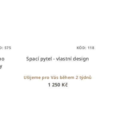
D:
575
KÓD:
118
ho
Spací pytel - vlastní design
y
Ušijeme pro Vás během 2 týdnů
1 250 Kč