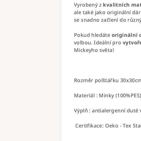
Vyrobený z
kvalitních ma
ale také jako originální 
se snadno začlení do různý
Pokud hledáte
originální
volbou. Ideální pro
vytvoř
Mickeyho světa!
Rozměr polštářku 30x30c
Materiál : Minky (100%PES
Výplň : antialergenní duté
Certifikace: Oeko - Tex St