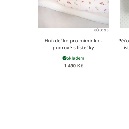
KÓD:
95
Hnízdečko pro miminko -
Péřo
pudrové s lístečky
lí
Skladem
1 490 Kč