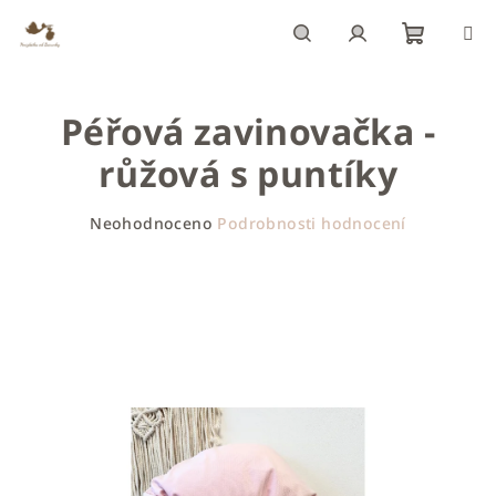
Přejít
na
obsah
Nákupn
Hledat
Přihlášení
Péřová zavinovačka -
košík
růžová s puntíky
Průměrné
Neohodnoceno
Podrobnosti hodnocení
hodnocení
produktu
je
0,0
z
5
hvězdiček.