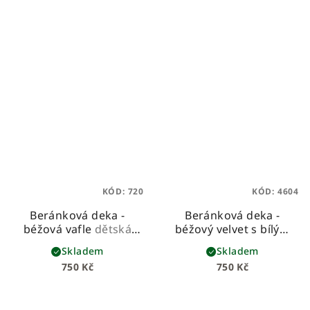
KÓD:
720
KÓD:
4604
Beránková deka -
Beránková deka -
béžová vafle
dětská
béžový velvet s bílým
beránková deka z
beránkem
dětská
Skladem
Skladem
vafloviny a hebkého
beránková deka ze
750 Kč
750 Kč
beránka
sametového velvetu a
hebkého beránka