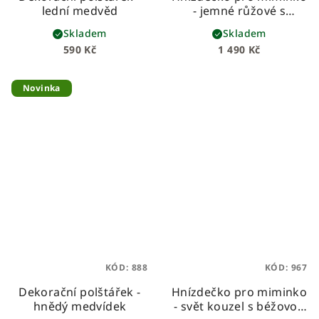
lední medvěd
- jemné růžové s
růžičkami
Skladem
Skladem
590 Kč
1 490 Kč
Novinka
KÓD:
888
KÓD:
967
Dekorační polštářek -
Hnízdečko pro miminko
hnědý medvídek
- svět kouzel s béžovou