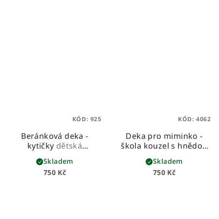
KÓD:
925
KÓD:
4062
Beránková deka -
Deka pro miminko -
kytičky
dětská
škola kouzel s hnědou
beránková deka z
vaflí
Skladem
Skladem
prémiové bavlny a
750 Kč
750 Kč
hebkého beránka