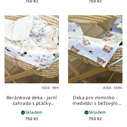
750 Kč
750 Kč
prémiové bavlny a
beránka
hebkého beránka
KÓD:
999
KÓD:
4596
Beránková deka - jarní
Deka pro miminko -
zahrada s ptáčky
medvídci s béžovým
dětská beránková deka
velvetem
Nezateplená
Skladem
Skladem
z prémiové bavlny a
dětská deka – prémiová
750 Kč
750 Kč
hebkého beránka
bavlna & sametový
velvet