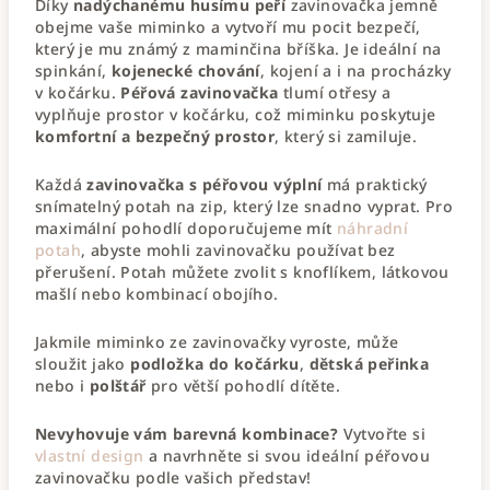
Díky
nadýchanému husímu peří
zavinovačka jemně
obejme vaše miminko a vytvoří mu pocit bezpečí,
který je mu známý z maminčina bříška. Je ideální na
spinkání,
kojenecké chování
, kojení a i na procházky
v kočárku.
Péřová zavinovačka
tlumí otřesy a
vyplňuje prostor v kočárku, což miminku poskytuje
komfortní a bezpečný prostor
, který si zamiluje.
Každá
zavinovačka s péřovou výplní
má praktický
snímatelný potah na zip, který lze snadno vyprat. Pro
maximální pohodlí doporučujeme mít
náhradní
potah
, abyste mohli zavinovačku používat bez
přerušení. Potah můžete zvolit s knoflíkem, látkovou
mašlí nebo kombinací obojího.
Jakmile miminko ze zavinovačky vyroste, může
sloužit jako
podložka do kočárku
,
dětská peřinka
nebo i
polštář
pro větší pohodlí dítěte.
Nevyhovuje vám barevná kombinace?
Vytvořte si
vlastní design
a navrhněte si svou ideální péřovou
zavinovačku podle vašich představ!