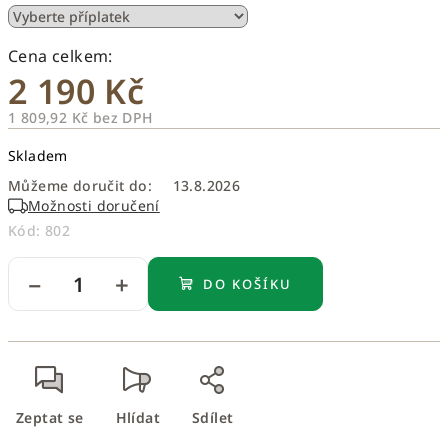
2 190 Kč
1 809,92 Kč
bez DPH
Měrná
Skladem
cena:
Můžeme doručit do:
13.8.2026
Možnosti doručení
Kód:
802
−
+
DO KOŠÍKU
Zeptat se
Hlídat
Sdílet