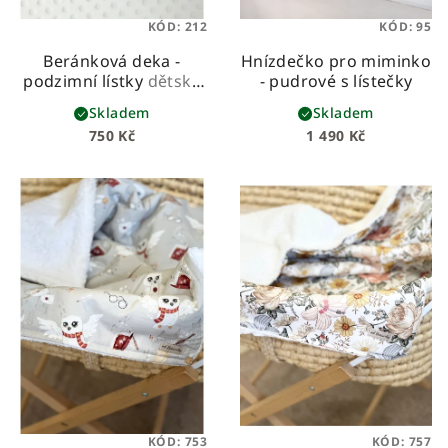
KÓD:
212
KÓD:
95
Beránková deka -
Hnízdečko pro miminko
podzimní lístky
dětská
- pudrové s lístečky
beránková deka z
Skladem
Skladem
prémiové bavlny a
750 Kč
1 490 Kč
hebkého beránka
KÓD:
753
KÓD:
757