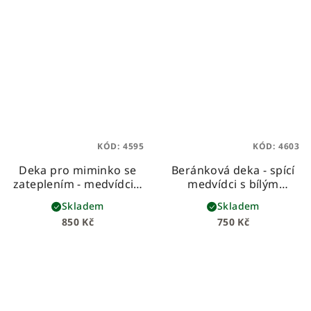
KÓD:
4595
KÓD:
4603
Deka pro miminko se
Beránková deka - spící
zateplením - medvídci s
medvídci s bílým
béžovým velvetem
beránkem
dětská
Skladem
Skladem
dětská zateplená deka z
beránková deka z
850 Kč
750 Kč
prémiové bavlny,
prémiové bavlny a
velvetu a vatelínu
hebkého beránka