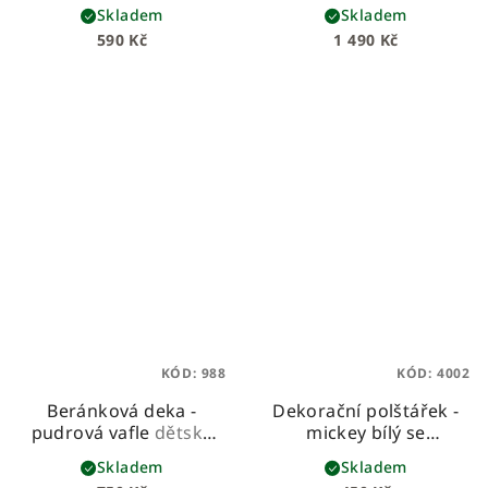
vaflí
Skladem
Skladem
590 Kč
1 490 Kč
KÓD:
988
KÓD:
4002
Beránková deka -
Dekorační polštářek -
pudrová vafle
dětská
mickey bílý se
beránková deka z
starorůžovou mašlí
Skladem
Skladem
vafloviny a hebkého