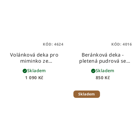
KÓD:
4624
KÓD:
4016
Volánková deka pro
Beránková deka -
miminko ze
pletená pudrová se
sametového velvetu -
vzorem
dětská
Skladem
Skladem
bílá
beránková deka z
1 090 Kč
850 Kč
pleteniny a hebkého
beránka
Skladem