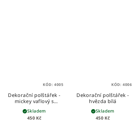
KÓD:
4005
KÓD:
4006
Dekorační polštářek -
Dekorační polštářek -
mickey vaflový s
hvězda bílá
růžičkovou mašlí
Skladem
Skladem
450 Kč
450 Kč