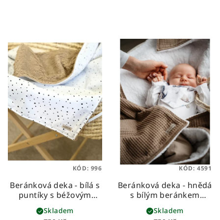
KÓD:
996
KÓD:
4591
Beránková deka - bílá s
Beránková deka - hnědá
puntíky s béžovým
s bílým beránkem
beránkem
dětská
dětská beránková deka
Skladem
Skladem
beránková deka z
z vafloviny a hebkého