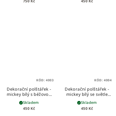
750 Kč
450 Kč
beránka
KÓD:
4003
KÓD:
4004
Dekorační polštářek -
Dekorační polštářek -
mickey bílý s béžovou
mickey bílý se světle
mašlí
šedou mašlí
Skladem
Skladem
450 Kč
450 Kč