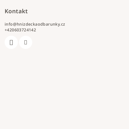
Kontakt
info
@
hnizdeckaodbarunky.cz
+420603724142