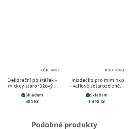
KÓD:
4007
KÓD:
4043
Dekorační polštářek -
Hnízdečko pro miminko
mickey starorůžový s
- vaflové setarozelené s
nápisem Nelly
puntíky
Skladem
Skladem
480 Kč
1 490 Kč
Podobné produkty