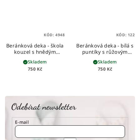
KÓD:
4948
KÓD:
122
Beránková deka - škola
Beránková deka - bílá s
kouzel s hnědým
puntíky s růžovým
beránkem
dětská
beránkem
dětská
Skladem
Skladem
beránková deka z
beránková deka z
750 Kč
750 Kč
prémiové bavlny a
prémiové bavlny a
hebkého beránka
hebkého beránka
Odebírat newsletter
E-mail