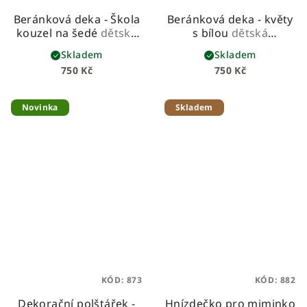
Beránková deka - Škola
Beránková deka - květy
kouzel na šedé
dětská
s bílou
dětská
beránková deka z
beránková deka z
Skladem
Skladem
prémiové bavlny a
prémiové bavlny a
750 Kč
750 Kč
hebkého beránka
hebkého beránka
Novinka
Skladem
KÓD:
873
KÓD:
882
Dekorační polštářek -
Hnízdečko pro miminko