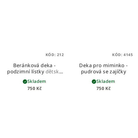
KÓD:
212
KÓD:
4145
Beránková deka -
Deka pro miminko -
podzimní lístky
dětská
pudrová se zajíčky
beránková deka z
Skladem
Skladem
prémiové bavlny a
750 Kč
750 Kč
hebkého beránka