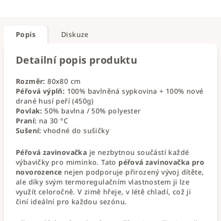
Popis
Diskuze
Detailní popis produktu
Rozměr:
80x80 cm
Péřová výplň:
100% bavlněná sypkovina + 100% nové
drané husí peří (450g)
Povlak:
50% bavlna / 50% polyester
Praní:
na 30 °C
Sušení:
vhodné do sušičky
Péřová zavinovačka
je nezbytnou součástí každé
výbavičky pro miminko. Tato
péřová zavinovačka pro
novorozence
nejen podporuje přirozený vývoj dítěte,
ale díky svým termoregulačním vlastnostem ji lze
využít celoročně. V zimě hřeje, v létě chladí, což ji
činí ideální pro každou sezónu.