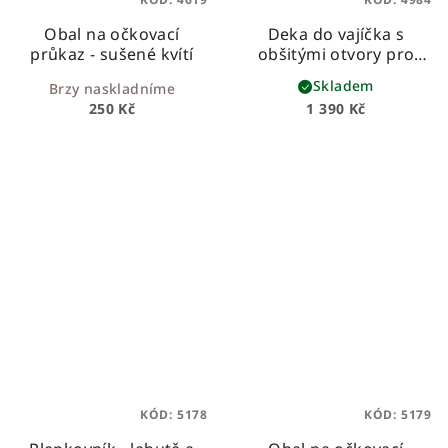
Obal na očkovací
Deka do vajíčka s
průkaz - sušené kvítí
obšitými otvory pro
bezpečnostní pásy –
Skladem
Brzy naskladníme
šalvějová se zajíčky
250 Kč
1 390 Kč
KÓD:
5178
KÓD:
5179