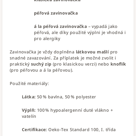
péřová zavinovačka
á la péřová zavinovačka
– vypadá jako
péřová, ale díky použité výplni je vhodná i
pro alergiky
Zavinovačka je vždy doplněna
látkovou mašlí
pro
snadné zavazování. Za příplatek je možné zvolit i
praktický
suchý zip
(pro klasickou verzi) nebo
knoflík
(pro péřovou a á la péřovou).
Použité materiály:
Látka:
50 % bavlna, 50 % polyester
Výplň:
100 % hypoalergenní duté vlákno +
vatelín
Certifikace:
Oeko-Tex Standard 100, I. třída