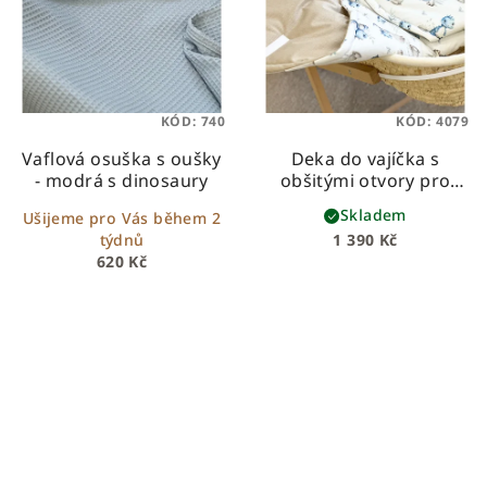
KÓD:
740
KÓD:
4079
Vaflová osuška s oušky
Deka do vajíčka s
- modrá s dinosaury
obšitými otvory pro
bezpečnostní pásy –
Skladem
Ušijeme pro Vás během 2
béžová s dinosaury
týdnů
1 390 Kč
620 Kč