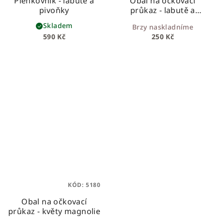
Plenkovník - labutě a
Obal na očkovací
pivoňky
průkaz - labutě a
pivoňky
Skladem
Brzy naskladníme
590 Kč
250 Kč
KÓD:
5180
Obal na očkovací
průkaz - květy magnolie