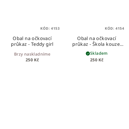
KÓD:
4153
KÓD:
4154
Obal na očkovací
Obal na očkovací
průkaz - Teddy girl
průkaz - Škola kouzel
na vínové
Skladem
Brzy naskladníme
250 Kč
250 Kč