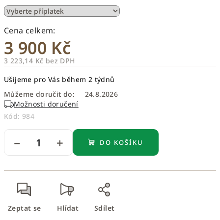
3 900 Kč
3 223,14 Kč
bez DPH
Měrná
Ušijeme pro Vás během 2 týdnů
cena:
Můžeme doručit do:
24.8.2026
Možnosti doručení
Kód:
984
−
+
DO KOŠÍKU
Zeptat se
Hlídat
Sdílet