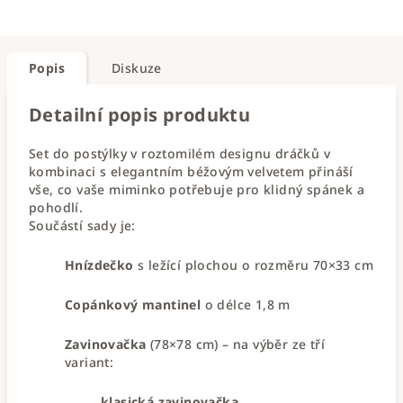
Popis
Diskuze
Detailní popis produktu
Set do postýlky v roztomilém designu dráčků v
kombinaci s elegantním béžovým velvetem přináší
vše, co vaše miminko potřebuje pro klidný spánek a
pohodlí.
Součástí sady je:
Hnízdečko
s ležící plochou o rozměru 70×33 cm
Copánkový mantinel
o délce 1,8 m
Zavinovačka
(78×78 cm) – na výběr ze tří
variant:
klasická zavinovačka