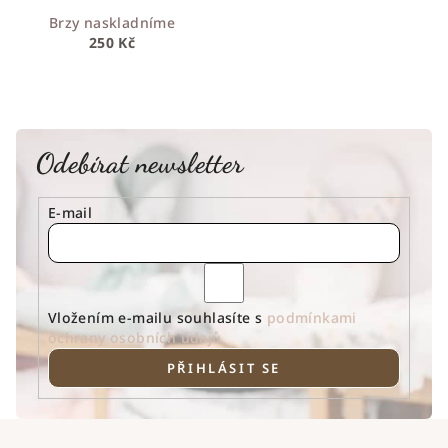
Brzy naskladníme
250 Kč
Odebírat newsletter
E-mail
Vložením e-mailu souhlasíte s
podmínkami
ochrany osobních údajů
PŘIHLÁSIT SE
Z