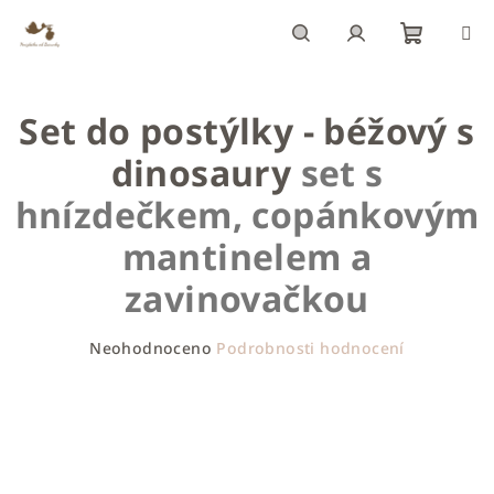
Přejít
na
obsah
Nákupn
Hledat
Přihlášení
Set do postýlky - béžový s
košík
dinosaury
set s
hnízdečkem, copánkovým
mantinelem a
zavinovačkou
Průměrné
Neohodnoceno
Podrobnosti hodnocení
hodnocení
produktu
je
0,0
z
5