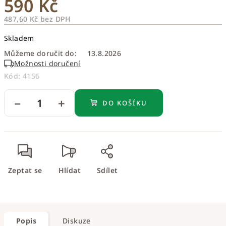
590 Kč
487,60 Kč bez DPH
Měrná
Skladem
cena:
Můžeme doručit do:
13.8.2026
Možnosti doručení
Kód:
4156
−
+
DO KOŠÍKU
Zeptat se
Hlídat
Sdílet
Popis
Diskuze