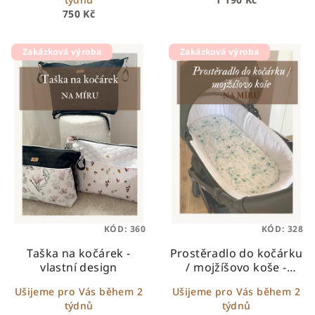
750 Kč
Zakázková výroba
Zakázková výroba
KÓD:
360
KÓD:
328
Taška na kočárek -
Prostěradlo do kočárku
vlastní design
/ mojžíšovo koše -
vlastní design
Ušijeme pro Vás během 2
Ušijeme pro Vás během 2
týdnů
týdnů