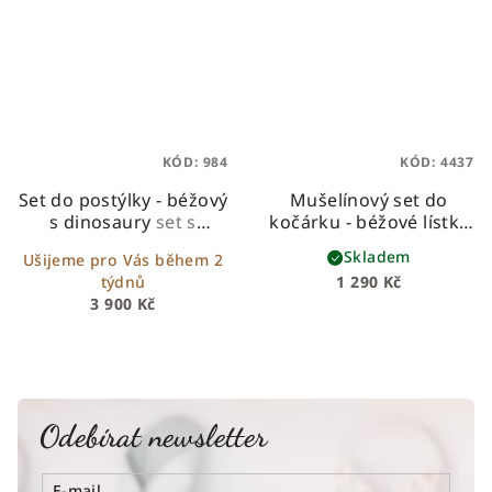
KÓD:
984
KÓD:
4437
Set do postýlky - béžový
Mušelínový set do
s dinosaury
set s
kočárku - béžové lístky
hnízdečkem,
na bílé
Skladem
Ušijeme pro Vás během 2
copánkovým
týdnů
1 290 Kč
mantinelem a
3 900 Kč
zavinovačkou
Odebírat newsletter
E-mail