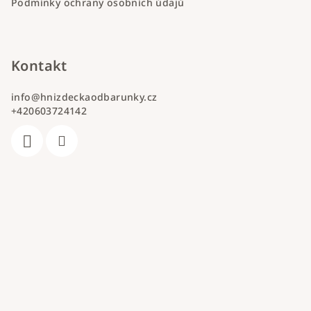
Podmínky ochrany osobních údajů
Kontakt
info
@
hnizdeckaodbarunky.cz
+420603724142