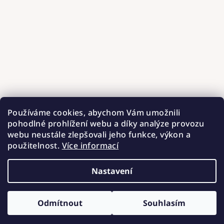
Používáme cookies, abychom Vám umožnili
pohodlné prohlížení webu a díky analýze provozu
webu neustále zlepšovali jeho funkce, výkon a
použitelnost.
Více informací
Nastavení
Copyright 2026
Hnízdečka od Barunky
. Všechna práva
vyhrazena.
Upravit nastavení cookies
Odmítnout
Souhlasím
Vytvořil Shoptet
ZÍSKEJTE SLEVU 100 Kč