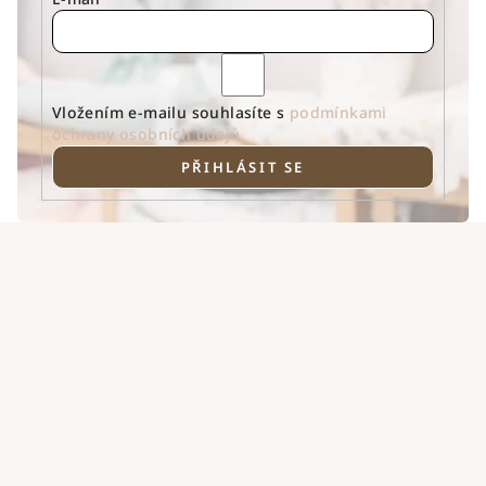
Vložením e-mailu souhlasíte s
podmínkami
ochrany osobních údajů
PŘIHLÁSIT SE
Z
á
p
a
t
í