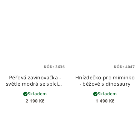
KÓD:
3636
KÓD:
4047
Péřová zavinovačka -
Hnízdečko pro miminko
světle modrá se spícími
- béžové s dinosaury
medvídky
Skladem
Skladem
2 190 Kč
1 490 Kč