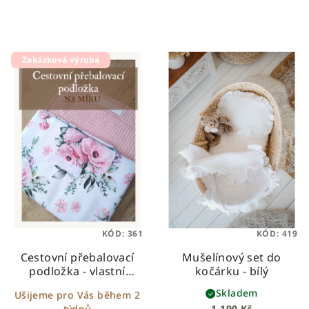
Zakázková výroba
KÓD:
361
KÓD:
419
Cestovní přebalovací
Mušelínový set do
podložka - vlastní
kočárku - bílý
design
Skladem
Ušijeme pro Vás během 2
týdnů
1 190 Kč