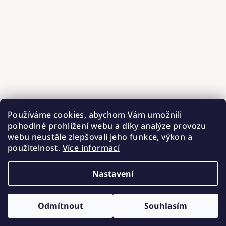
Používáme cookies, abychom Vám umožnili
pohodlné prohlížení webu a díky analýze provozu
webu neustále zlepšovali jeho funkce, výkon a
použitelnost.
Více informací
Nastavení
Copyright 2026
Hnízdečka od Barunky
. Všechna práva
vyhrazena.
Upravit nastavení cookies
Odmítnout
Souhlasím
Vytvořil Shoptet
ZÍSKEJTE SLEVU 100 Kč