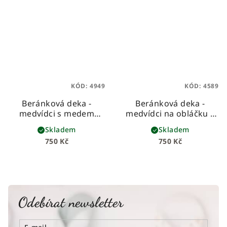
KÓD:
4949
KÓD:
4589
Beránková deka -
Beránková deka -
medvídci s medem
medvídci na obláčku s
dětská beránková deka
bílým beránkem
dětská
Skladem
Skladem
z prémiové bavlny a
beránková deka z
750 Kč
750 Kč
hebkého beránka
prémiové bavlny a
hebkého beránka
Odebírat newsletter