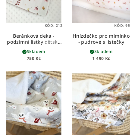
KÓD:
212
KÓD:
95
Beránková deka -
Hnízdečko pro miminko
podzimní lístky
dětská
- pudrové s lístečky
beránková deka z
Skladem
Skladem
prémiové bavlny a
750 Kč
1 490 Kč
hebkého beránka