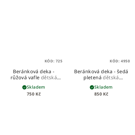
KÓD:
725
KÓD:
4950
Beránková deka -
Beránková deka - šedá
růžová vafle
dětská
pletená
dětská
beránková deka z
beránková deka z
Skladem
Skladem
vafloviny a hebkého
pleteniny a hebkého
750 Kč
850 Kč
beránka
beránka