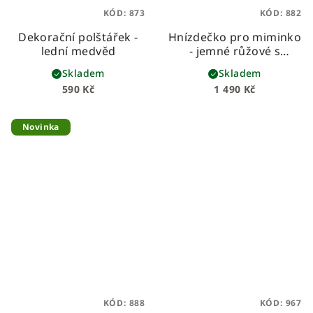
KÓD:
873
KÓD:
882
Dekorační polštářek -
Hnízdečko pro miminko
lední medvěd
- jemné růžové s
růžičkami
Skladem
Skladem
590 Kč
1 490 Kč
Novinka
KÓD:
888
KÓD:
967