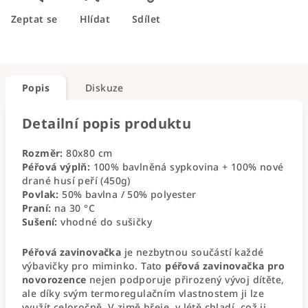
Zeptat se
Hlídat
Sdílet
Popis
Diskuze
Detailní popis produktu
Rozměr:
80x80 cm
Péřová výplň:
100% bavlněná sypkovina + 100% nové
drané husí peří (450g)
Povlak:
50% bavlna / 50% polyester
Praní:
na 30 °C
Sušení:
vhodné do sušičky
Péřová zavinovačka
je nezbytnou součástí každé
výbavičky pro miminko. Tato
péřová zavinovačka pro
novorozence
nejen podporuje přirozený vývoj dítěte,
ale díky svým termoregulačním vlastnostem ji lze
využít celoročně. V zimě hřeje, v létě chladí, což ji