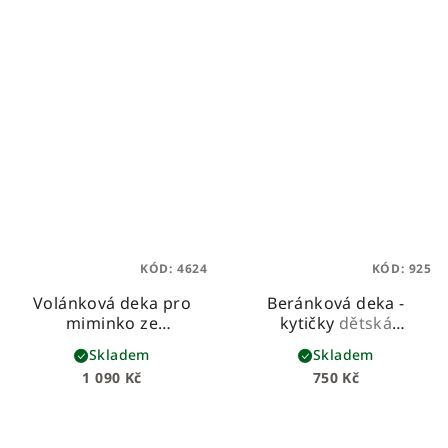
KÓD:
4624
KÓD:
925
Volánková deka pro
Beránková deka -
miminko ze
kytičky
dětská
sametového velvetu -
beránková deka z
Skladem
Skladem
bílá
prémiové bavlny a
1 090 Kč
750 Kč
hebkého beránka