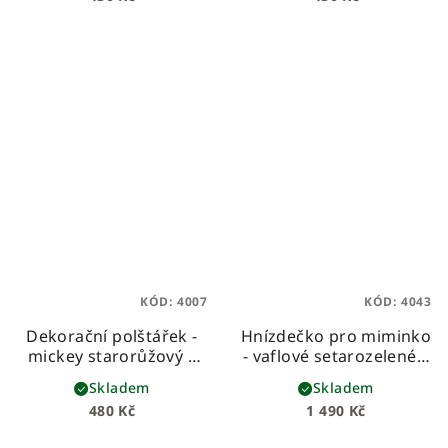
KÓD:
4007
KÓD:
4043
Dekorační polštářek -
Hnízdečko pro miminko
mickey starorůžový s
- vaflové setarozelené s
nápisem Nelly
puntíky
Skladem
Skladem
480 Kč
1 490 Kč