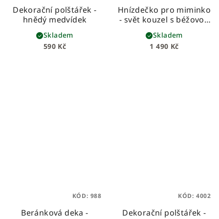
Dekorační polštářek -
Hnízdečko pro miminko
hnědý medvídek
- svět kouzel s béžovou
vaflí
Skladem
Skladem
590 Kč
1 490 Kč
KÓD:
988
KÓD:
4002
Beránková deka -
Dekorační polštářek -