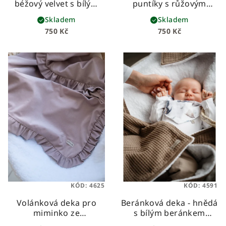
béžový velvet s bílým
puntíky s růžovým
beránkem
dětská
beránkem
dětská
Skladem
Skladem
beránková deka ze
beránková deka z
750 Kč
750 Kč
sametového velvetu a
prémiové bavlny a
hebkého beránka
hebkého beránka
KÓD:
4625
KÓD:
4591
Volánková deka pro
Beránková deka - hnědá
miminko ze
s bílým beránkem
sametového velvetu -
dětská beránková deka