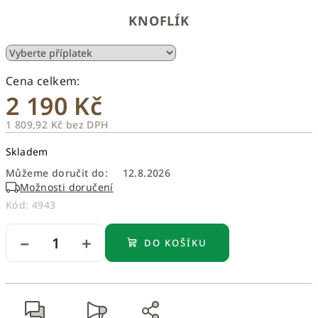
KNOFLÍK
2 190 Kč
1 809,92 Kč
bez DPH
Měrná
Skladem
cena:
Můžeme doručit do:
12.8.2026
Možnosti doručení
Kód:
4943
−
+
DO KOŠÍKU