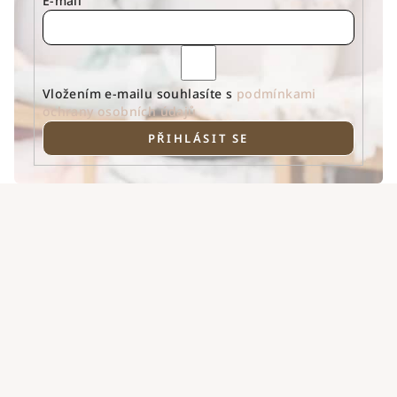
E-mail
Vložením e-mailu souhlasíte s
podmínkami
ochrany osobních údajů
PŘIHLÁSIT SE
Z
á
p
a
t
í