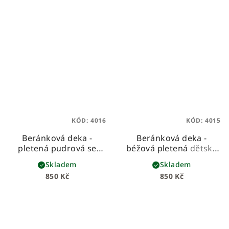
KÓD:
4016
KÓD:
4015
Beránková deka -
Beránková deka -
pletená pudrová se
béžová pletená
dětská
vzorem
dětská
beránková deka z
Skladem
Skladem
beránková deka z
pleteniny a hebkého
850 Kč
850 Kč
pleteniny a hebkého
beránka
beránka