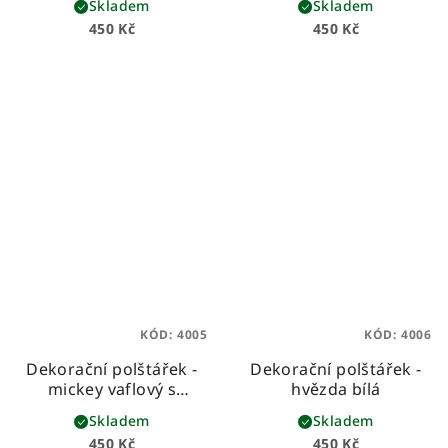
Skladem
Skladem
450 Kč
450 Kč
KÓD:
4005
KÓD:
4006
Dekorační polštářek -
Dekorační polštářek -
mickey vaflový s
hvězda bílá
růžičkovou mašlí
Skladem
Skladem
450 Kč
450 Kč