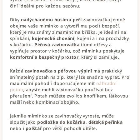
činí ideální pro každou sezónu.
Díky
nadýchanému husímu peří
zavinovačka jemně
obejme vaše miminko a vytvoří mu pocit bezpečí,
který je mu známý z maminčina bříška. Je ideální na
spinkání,
kojenecké chování
, kojení a i na procházky
v kočárku.
Péřová zavinovačka
tlumí otřesy a
vyplňuje prostor v kočárku, což miminku poskytuje
komfortní a bezpečný prostor
, který si zamiluje.
Každá
zavinovačka s péřovou výplní
má praktický
snímatelný potah na zip, který lze snadno vyprat. Pro
maximální pohodlí doporučujeme mít
náhradní
potah
, abyste mohli zavinovačku používat bez
přerušení. Potah můžete zvolit s knoflíkem, látkovou
mašlí nebo kombinací obojího.
Jakmile miminko ze zavinovačky vyroste, může
sloužit jako
podložka do kočárku
,
dětská peřinka
nebo i
polštář
pro větší pohodlí dítěte.