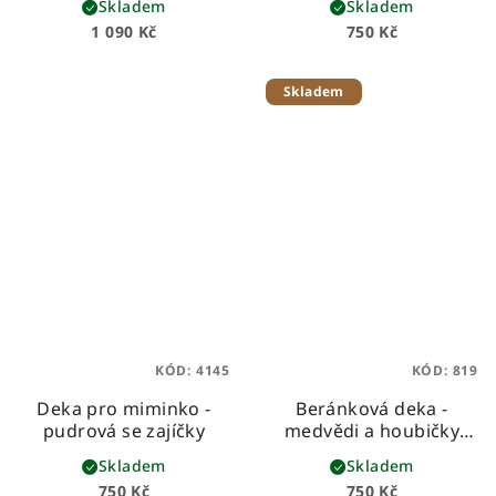
Skladem
Skladem
starorůžová (pudrová)
z vafloviny a hebkého
1 090 Kč
750 Kč
beránka
Skladem
KÓD:
4145
KÓD:
819
Deka pro miminko -
Beránková deka -
pudrová se zajíčky
medvědi a houbičky
dětská beránková deka
Skladem
Skladem
z prémiové bavlny a
750 Kč
750 Kč