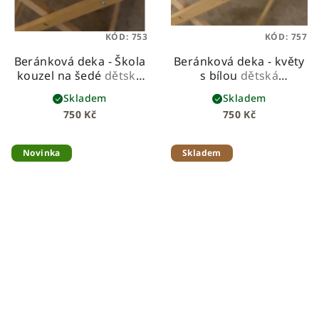
KÓD:
753
KÓD:
757
Beránková deka - Škola
Beránková deka - květy
kouzel na šedé
dětská
s bílou
dětská
beránková deka z
beránková deka z
Skladem
Skladem
prémiové bavlny a
prémiové bavlny a
750 Kč
750 Kč
hebkého beránka
hebkého beránka
Novinka
Skladem