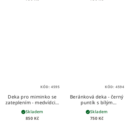
hebkého beránka
KÓD:
4595
KÓD:
4594
Deka pro miminko se
Beránková deka - černý
zateplením - medvídci s
puntík s bílým
béžovým velvetem
beránkem
dětská
Skladem
Skladem
dětská zateplená deka z
beránková deka z
850 Kč
750 Kč
prémiové bavlny,
prémiové bavlny a
velvetu a vatelínu
hebkého beránka