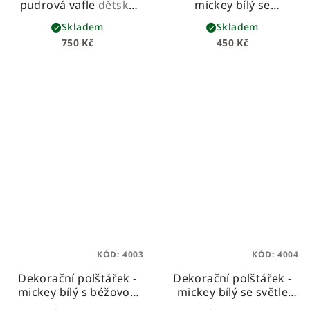
pudrová vafle
dětská
mickey bílý se
beránková deka z
starorůžovou mašlí
Skladem
Skladem
vafloviny a hebkého
750 Kč
450 Kč
beránka
KÓD:
4003
KÓD:
4004
Dekorační polštářek -
Dekorační polštářek -
mickey bílý s béžovou
mickey bílý se světle
mašlí
šedou mašlí