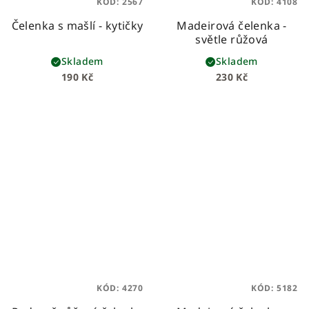
KÓD:
2567
KÓD:
4108
Čelenka s mašlí - kytičky
Madeirová čelenka -
světle růžová
Skladem
Skladem
190 Kč
230 Kč
KÓD:
4270
KÓD:
5182