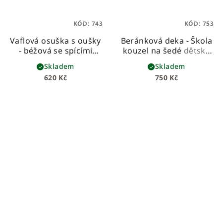
KÓD:
743
KÓD:
753
Vaflová osuška s oušky
Beránková deka - Škola
- béžová se spícími
kouzel na šedé
dětská
medvídky
beránková deka z
Skladem
Skladem
prémiové bavlny a
620 Kč
750 Kč
hebkého beránka