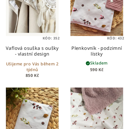
KÓD:
352
KÓD:
432
Vaflová osuška s oušky
Plenkovník - podzimní
- vlastní design
lístky
Skladem
Ušijeme pro Vás během 2
týdnů
590 Kč
850 Kč