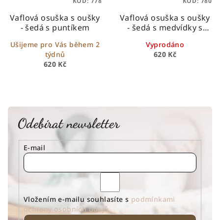
KÓD:
778
KÓD:
780
Vaflová osuška s oušky
Vaflová osuška s oušky
- šedá s puntíkem
- šedá s medvídky s
balonky
Ušijeme pro Vás během 2
Vyprodáno
týdnů
620 Kč
620 Kč
Odebírat newsletter
E-mail
Vložením e-mailu souhlasíte s
podmínkami
ochrany osobních údajů