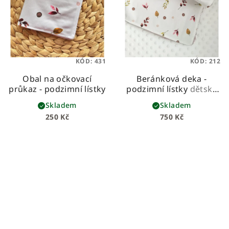
KÓD:
431
KÓD:
212
Obal na očkovací
Beránková deka -
průkaz - podzimní lístky
podzimní lístky
dětská
beránková deka z
Skladem
Skladem
prémiové bavlny a
250 Kč
750 Kč
hebkého beránka