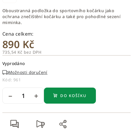
Oboustranná podložka do sportovního kočárku jako
ochrana znečištění kočárku a také pro pohodlné sezení
miminka.
890 Kč
735,54 Kč bez DPH
Měrná
Vyprodáno
cena:
Možnosti doručení
Kód:
961
−
+
DO KOŠÍKU