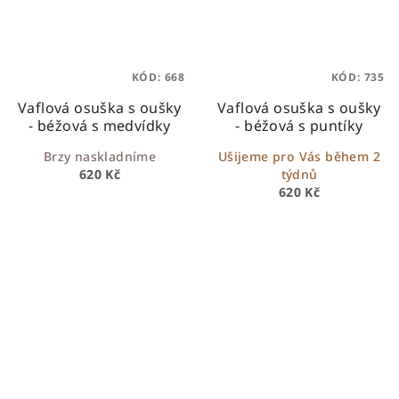
KÓD:
668
KÓD:
735
Vaflová osuška s oušky
Vaflová osuška s oušky
- béžová s medvídky
- béžová s puntíky
Brzy naskladníme
Ušijeme pro Vás během 2
620 Kč
týdnů
620 Kč