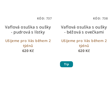
KÓD:
737
KÓD:
738
Vaflová osuška s oušky
Vaflová osuška s oušky
- pudrová s lístky
- béžová s ovečkami
Ušijeme pro Vás během 2
Ušijeme pro Vás během 2
týdnů
týdnů
620 Kč
620 Kč
Tip