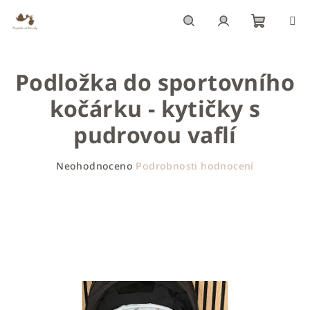
Přejít
na
obsah
Nákupn
Hledat
Přihlášení
Podložka do sportovního
košík
kočárku - kytičky s
pudrovou vaflí
Průměrné
Neohodnoceno
Podrobnosti hodnocení
hodnocení
produktu
je
0,0
z
5
hvězdiček.