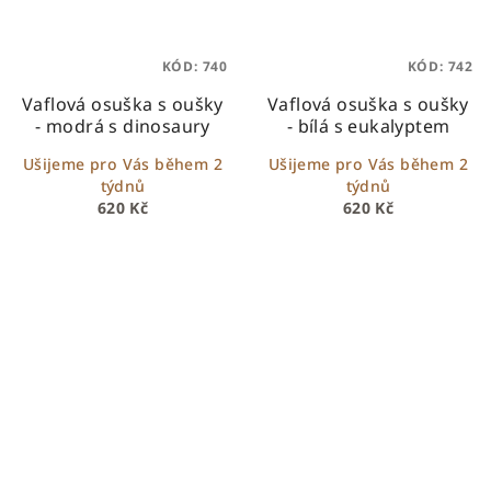
KÓD:
740
KÓD:
742
Vaflová osuška s oušky
Vaflová osuška s oušky
- modrá s dinosaury
- bílá s eukalyptem
Ušijeme pro Vás během 2
Ušijeme pro Vás během 2
týdnů
týdnů
620 Kč
620 Kč