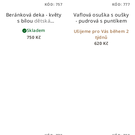
KÓD:
757
KÓD:
777
Beránková deka - květy
Vaflová osuška s oušky
s bílou
dětská
- pudrová s puntíkem
beránková deka z
Skladem
Ušijeme pro Vás během 2
prémiové bavlny a
750 Kč
týdnů
hebkého beránka
620 Kč