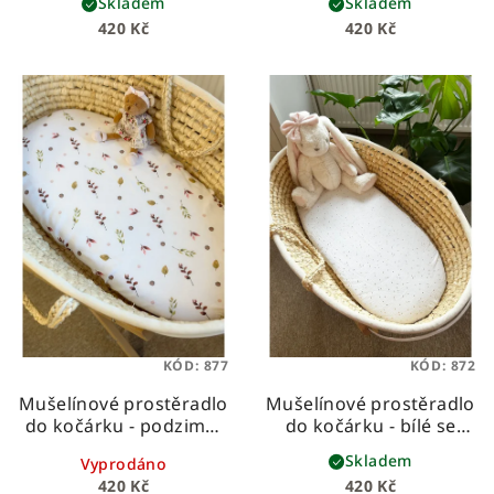
Skladem
Skladem
420 Kč
420 Kč
KÓD:
877
KÓD:
872
Mušelínové prostěradlo
Mušelínové prostěradlo
do kočárku - podzimní
do kočárku - bílé se
lístky
zlatými tečkami
Skladem
Vyprodáno
420 Kč
420 Kč