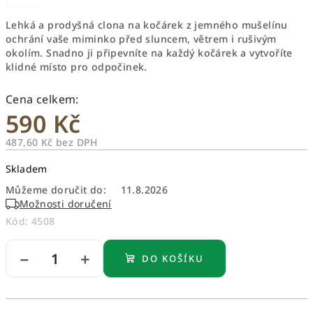
Lehká a prodyšná clona na kočárek z jemného mušelínu
ochrání vaše miminko před sluncem, větrem i rušivým
okolím. Snadno ji připevníte na každý kočárek a vytvoříte
klidné místo pro odpočinek.
590 Kč
487,60 Kč bez DPH
Měrná
Skladem
cena:
Můžeme doručit do:
11.8.2026
Možnosti doručení
Kód:
4508
−
+
DO KOŠÍKU