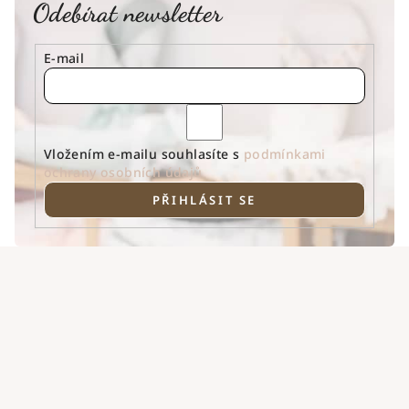
Odebírat newsletter
E-mail
Vložením e-mailu souhlasíte s
podmínkami
ochrany osobních údajů
PŘIHLÁSIT SE
Z
á
p
a
t
í