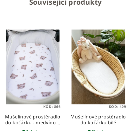
Související produkty
KÓD:
866
KÓD:
409
Mušelínové prostěradlo
Mušelínové prostěradlo
do kočárku - medvídci s
do kočárku bílé
houbičkami