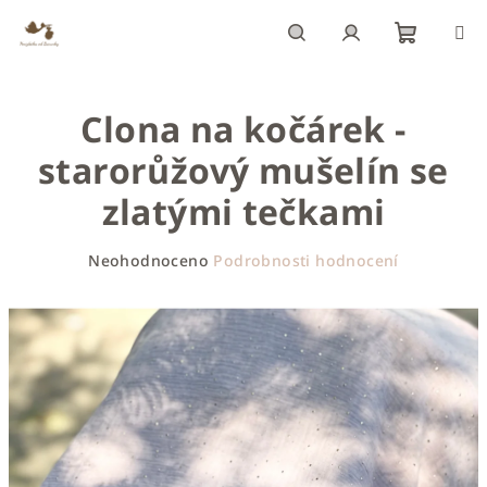
Přejít
na
obsah
Nákupn
Hledat
Přihlášení
Clona na kočárek -
košík
starorůžový mušelín se
zlatými tečkami
Průměrné
Neohodnoceno
Podrobnosti hodnocení
hodnocení
produktu
je
0,0
z
5
hvězdiček.