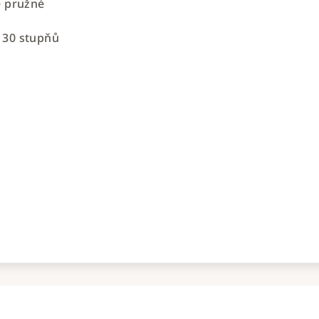
ě pružné
 30 stupňů