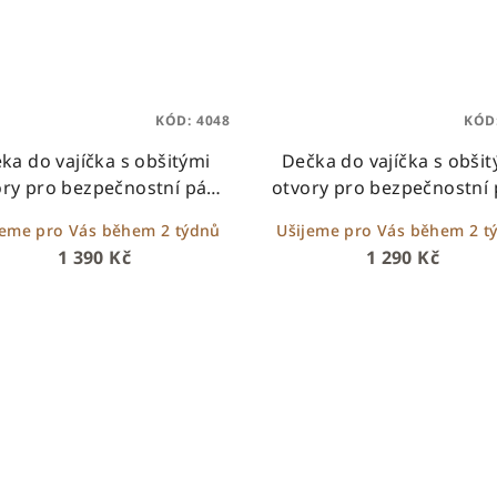
KÓD:
4048
KÓD
ka do vajíčka s obšitými
Dečka do vajíčka s obšit
ory pro bezpečnostní pásy
otvory pro bezpečnostní 
 bílý beránek + pudrově
– bílý beránek + eukaly
jeme pro Vás během 2 týdnů
Ušijeme pro Vás během 2 t
růžová minky
1 390 Kč
1 290 Kč