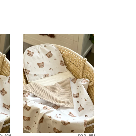
D:
926
KÓD:
958