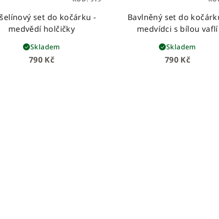
elínový set do kočárku -
Bavlněný set do kočárk
medvědí holčičky
medvídci s bílou vaflí
Skladem
Skladem
790 Kč
790 Kč