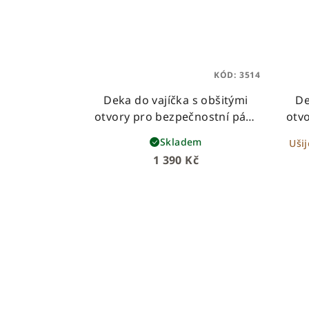
KÓD:
3514
Deka do vajíčka s obšitými
De
otvory pro bezpečnostní pásy
otv
– bílý beránek + béžová vafle
–
Skladem
Uši
1 390 Kč