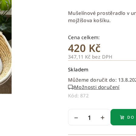
hodnocení
produktu
Mušelínové prostěradlo v un
je
mojžíšova košíku.
0,0
z
5
420 Kč
hvězdiček.
347,11 Kč bez DPH
Měrná
Skladem
cena:
Můžeme doručit do:
13.8.20
Možnosti doručení
Kód:
872
−
+
DO