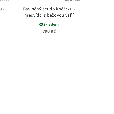
u -
Bavlněný set do kočárku -
medvídci s béžovou vaflí
Skladem
790 Kč