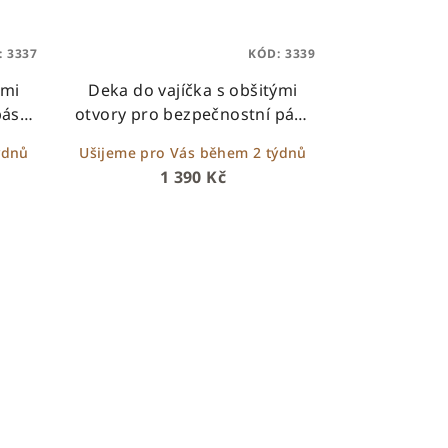
:
3337
KÓD:
3339
ými
Deka do vajíčka s obšitými
ásy -
otvory pro bezpečnostní pásy
dci
– bílý beránek + pudrový velvet
ýdnů
Ušijeme pro Vás během 2 týdnů
se srdíčky
1 390 Kč