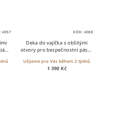
:
4057
KÓD:
4088
ými
Deka do vajíčka s obšitými
pásy
otvory pro bezpečnostní pásy -
pt
smetanová s ovečkami
ýdnů
Ušijeme pro Vás během 2 týdnů
1 390 Kč