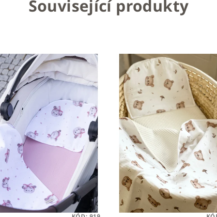
Související produkty
KÓD:
919
KÓ