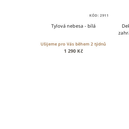
KÓD:
2911
Tylová nebesa - bílá
Dek
zahr
Ušijeme pro Vás během 2 týdnů
1 290 Kč