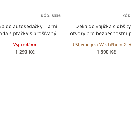
KÓD:
3336
KÓD
a do autosedačky - jarní
Deka do vajíčka s obšit
ada s ptáčky s prošívaným
otvory pro bezpečnostní p
velvetem
béžová se spícími medví
Vyprodáno
Ušijeme pro Vás během 2 t
1 290 Kč
1 390 Kč