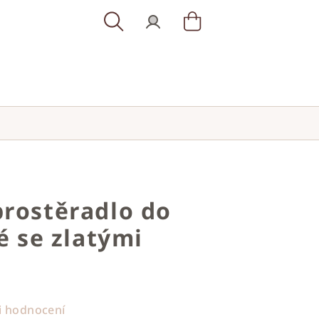
Hledat
Přihlášení
Nákupní
košík
rostěradlo do
é se zlatými
i hodnocení