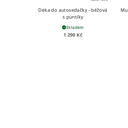
Deka do autosedačky - béžová
Muš
s puntíky
Skladem
1 290 Kč