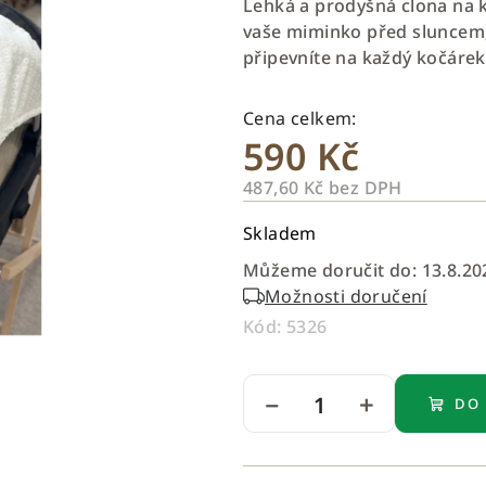
Lehká a prodyšná clona na 
je
vaše miminko před sluncem, 
0,0
připevníte na každý kočárek
z
5
hvězdiček.
590 Kč
487,60 Kč bez DPH
Měrná
Skladem
cena:
Můžeme doručit do:
13.8.20
Možnosti doručení
Kód:
5326
−
+
DO