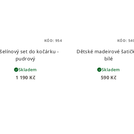
KÓD:
954
KÓD:
54
elínový set do kočárku -
Dětské madeirové šatičk
pudrový
bílé
Skladem
Skladem
1 190 Kč
590 Kč