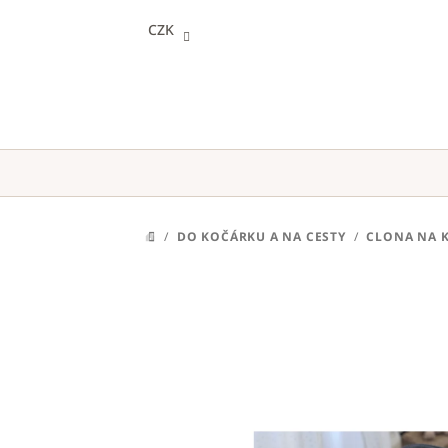
Přejít
CZK
na
obsah
/
DO KOČÁRKU A NA CESTY
/
CLONA NA 
DOMŮ