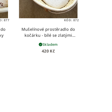
D:
877
KÓD:
872
 do
Mušelínové prostěradlo do
ky
kočárku - bílé se zlatými
tečkami
Skladem
420 Kč