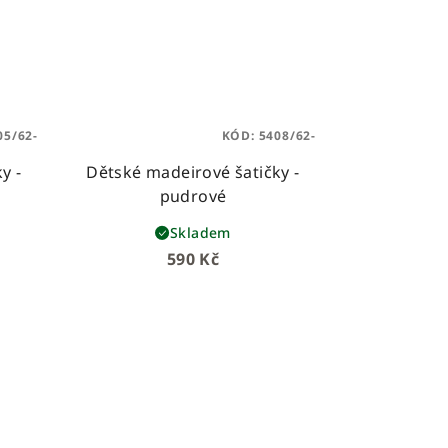
05/62-
KÓD:
5408/62-
y -
Dětské madeirové šatičky -
pudrové
Skladem
590 Kč