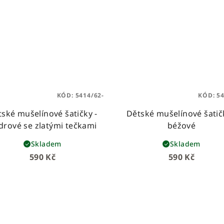
KÓD:
5414/62-
KÓD:
5
ské mušelínové šatičky -
Dětské mušelínové šatič
drové se zlatými tečkami
béžové
Skladem
Skladem
590 Kč
590 Kč