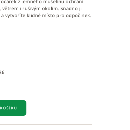
kočárek z jemného mušelínu ochrání
větrem i rušivým okolím. Snadno ji
 a vytvoříte klidné místo pro odpočinek.
26
 KOŠÍKU