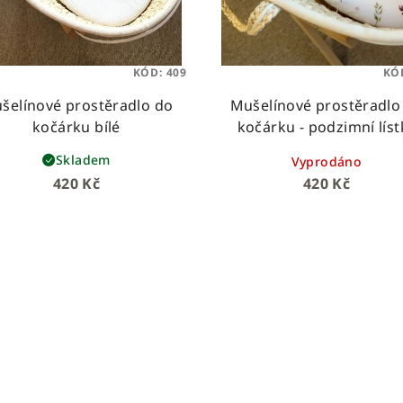
KÓD:
409
KÓ
šelínové prostěradlo do
Mušelínové prostěradlo
kočárku bílé
kočárku - podzimní líst
Skladem
Vyprodáno
420 Kč
420 Kč