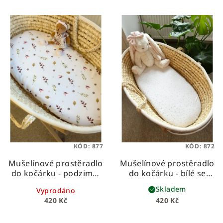
KÓD:
877
KÓD:
872
Mušelínové prostěradlo
Mušelínové prostěradlo
do kočárku - podzimní
do kočárku - bílé se
lístky
zlatými tečkami
Skladem
Vyprodáno
420 Kč
420 Kč