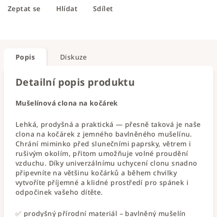
Zeptat se
Hlídat
Sdílet
Popis
Diskuze
Detailní popis produktu
Mušelínová clona na kočárek
Lehká, prodyšná a praktická — přesně taková je naše
clona na kočárek z jemného bavlněného mušelínu.
Chrání miminko před slunečními paprsky, větrem i
rušivým okolím, přitom umožňuje volné proudění
vzduchu. Díky univerzálnímu uchycení clonu snadno
připevníte na většinu kočárků a během chvilky
vytvoříte příjemné a klidné prostředí pro spánek i
odpočinek vašeho dítěte.
✅ prodyšný přírodní materiál – bavlněný mušelín