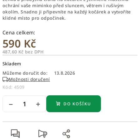
ochrání vaše miminko před sluncem, větrem i rušivým
okolím. Snadno ji připevníte na každý kočárek a vytvoříte
klidné místo pro odpočinek.
590 Kč
487,60 Kč bez DPH
Měrná
Skladem
cena:
Můžeme doručit do:
13.8.2026
Možnosti doručení
Kód:
4509
−
+
DO KOŠÍKU