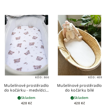
KÓD:
866
KÓD:
409
Mušelínové prostěradlo
Mušelínové prostěradlo
do kočárku - medvídci s
do kočárku bílé
houbičkami
Skladem
Skladem
420 Kč
420 Kč