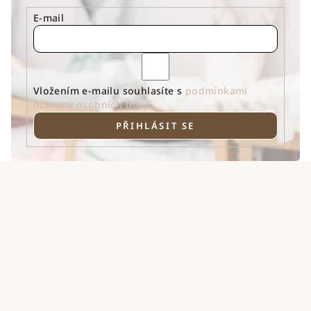
E-mail
Vložením e-mailu souhlasíte s
podmínkami
ochrany osobních údajů
PŘIHLÁSIT SE
Z
á
p
a
t
í