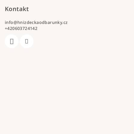
Kontakt
info
@
hnizdeckaodbarunky.cz
+420603724142