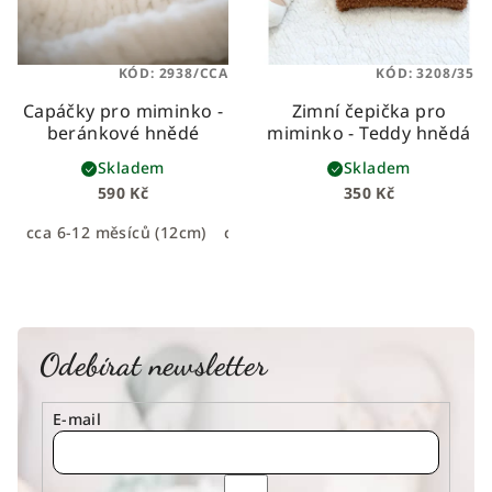
KÓD:
2938/CCA
KÓD:
3208/35
Capáčky pro miminko -
Zimní čepička pro
beránkové hnědé
miminko - Teddy hnědá
Skladem
Skladem
590 Kč
350 Kč
cca 6-12 měsíců (12cm)
cca 0-6 měsíců (11cm)
Odebírat newsletter
E-mail