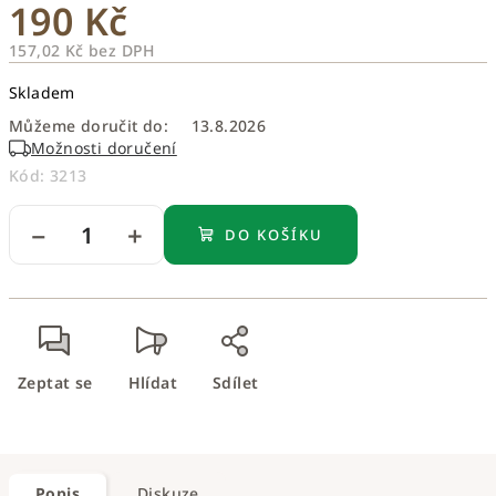
190 Kč
157,02 Kč bez DPH
Měrná
Skladem
cena:
Můžeme doručit do:
13.8.2026
Možnosti doručení
Kód:
3213
−
+
DO KOŠÍKU
Zeptat se
Hlídat
Sdílet
Popis
Diskuze