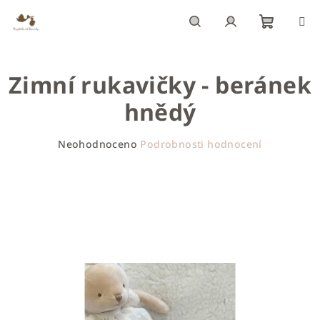
Přejít
na
obsah
Nákupn
Hledat
Přihlášení
Zimní rukavičky - beránek
košík
hnědý
Průměrné
Neohodnoceno
Podrobnosti hodnocení
hodnocení
produktu
je
0,0
z
5
hvězdiček.