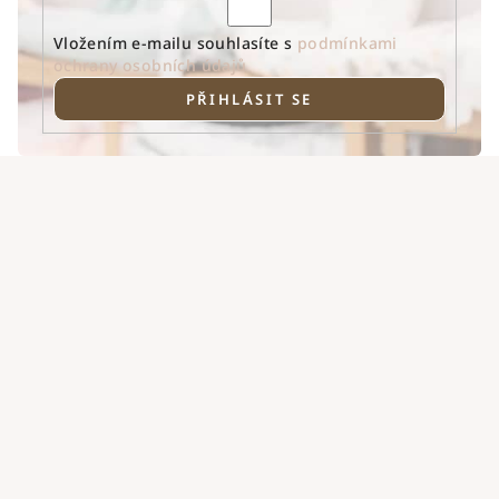
Vložením e-mailu souhlasíte s
podmínkami
ochrany osobních údajů
PŘIHLÁSIT SE
Z
á
p
a
t
í