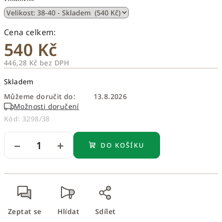
540 Kč
446,28 Kč bez DPH
Měrná
Skladem
cena:
Můžeme doručit do:
13.8.2026
Možnosti doručení
Kód:
3298/38
−
+
DO KOŠÍKU
Zeptat se
Hlídat
Sdílet