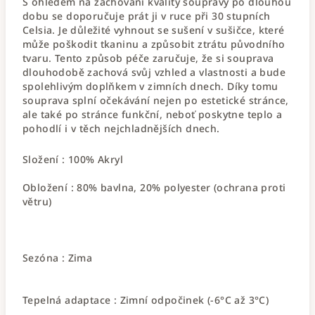
S ohledem na zachování kvality soupravy po dlouhou
dobu se doporučuje prát ji v ruce při 30 stupních
Celsia. Je důležité vyhnout se sušení v sušičce, které
může poškodit tkaninu a způsobit ztrátu původního
tvaru. Tento způsob péče zaručuje, že si souprava
dlouhodobě zachová svůj vzhled a vlastnosti a bude
spolehlivým doplňkem v zimních dnech. Díky tomu
souprava splní očekávání nejen po estetické stránce,
ale také po stránce funkční, neboť poskytne teplo a
pohodlí i v těch nejchladnějších dnech.
Složení :
100% Akryl
Obložení :
80% bavlna, 20% polyester (ochrana proti
větru)
Sezóna :
Zima
Tepelná adaptace :
Zimní odpočinek (-6°C až 3°C)