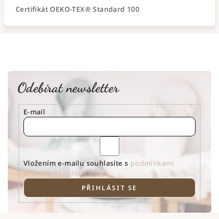
Certifikát OEKO-TEX® Standard 100
Odebírat newsletter
E-mail
Vložením e-mailu souhlasíte s
podmínkami
ochrany osobních údajů
PŘIHLÁSIT SE
Z