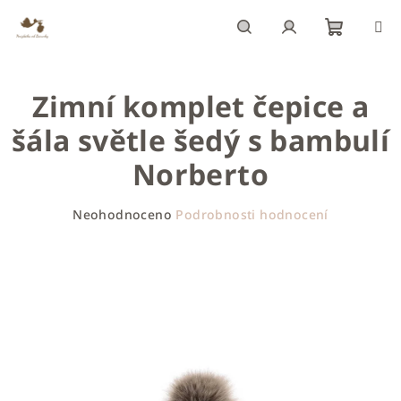
Přejít
na
obsah
Nákupn
Hledat
Přihlášení
Zimní komplet čepice a
košík
šála světle šedý s bambulí
Norberto
Průměrné
Neohodnoceno
Podrobnosti hodnocení
hodnocení
produktu
je
0,0
z
5
hvězdiček.