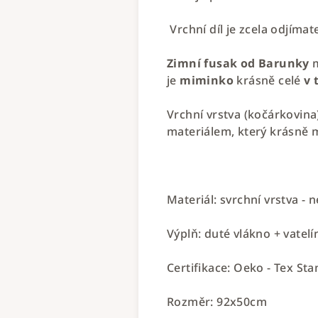
Vrchní díl je zcela odjímat
Zimní fusak od Barunky
je
miminko
krásně celé
v 
Vrchní vrstva (kočárkovina)
materiálem, který krásně 
Materiál: svrchní vrstva -
Výplň: duté vlákno + vatelí
Certifikace: Oeko - Tex Sta
Rozměr: 92x50cm