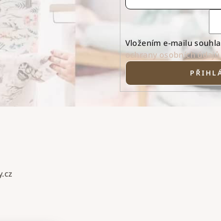
Vložením e-mailu souhla
ochrany osobních údajů
PŘIHLÁ
.cz