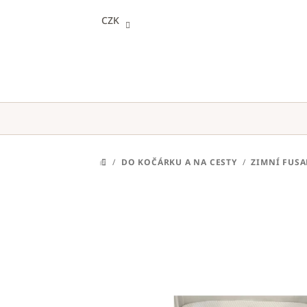
Přejít
CZK
na
obsah
/
DO KOČÁRKU A NA CESTY
/
ZIMNÍ FUSA
DOMŮ