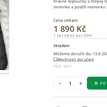
Krásně teploučký a hřejivý 
je
miminko a potěší maminku 
0,0
z
5
1 890 Kč
hvězdiček.
1 561,98 Kč bez DPH
Měrná
Skladem
cena:
Můžeme doručit do:
13.8.20
Možnosti doručení
Kód:
4937
−
+
DO