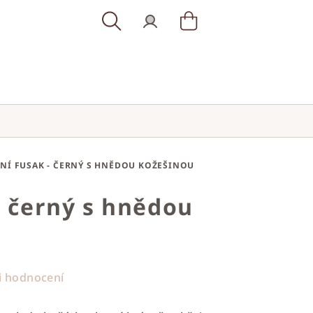
Hledat
Přihlášení
Nákupní
košík
NÍ FUSAK - ČERNÝ S HNĚDOU KOŽEŠINOU
- černý s hnědou
i hodnocení