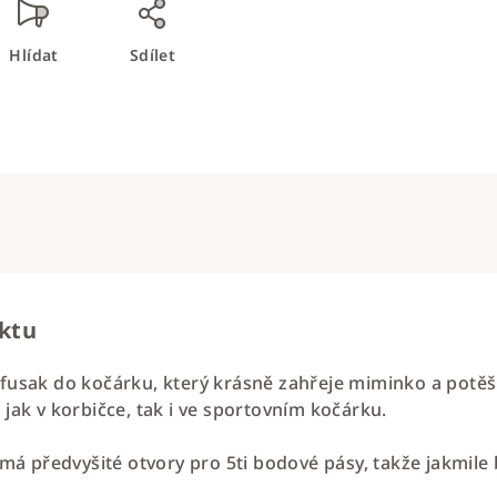
Hlídat
Sdílet
uktu
ý fusak do kočárku, který krásně zahřeje miminko a po
 jak v korbičce, tak i ve sportovním kočárku.
má předvyšité otvory pro 5ti bodové pásy, takže jakmile