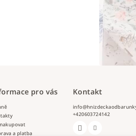
formace pro vás
Kontakt
mně
info
@
hnizdeckaodbarunky
+420603724142
takty
 nakupovat
rava a platba