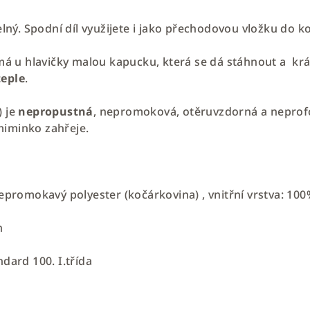
elný. Spodní díl využijete i jako přechodovou vložku do k
má u hlavičky malou kapucku, která se dá stáhnout a krá
teple
.
 je
nepropustná
, nepromoková, otěruvzdorná a neprof
miminko zahřeje.
 nepromokavý polyester (kočárkovina) , vnitřní vrstva: 10
n
ndard 100. I.třída