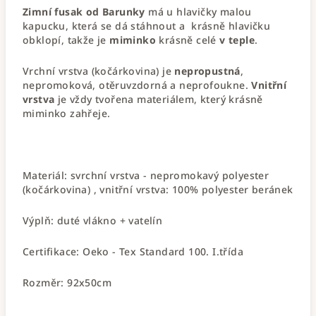
Zimní fusak od Barunky
má u hlavičky malou
kapucku, která se dá stáhnout a krásně hlavičku
obklopí, takže je
miminko
krásně celé
v teple
.
Vrchní vrstva (kočárkovina) je
nepropustná
,
nepromoková, otěruvzdorná a neprofoukne.
Vnitřní
vrstva
je vždy tvořena materiálem, který krásně
miminko zahřeje.
Materiál: svrchní vrstva - nepromokavý polyester
(kočárkovina) , vnitřní vrstva: 100% polyester beránek
Výplň: duté vlákno + vatelín
Certifikace: Oeko - Tex Standard 100. I.třída
Rozměr: 92x50cm