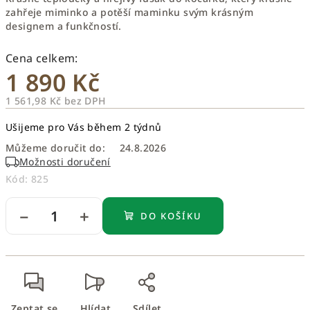
zahřeje miminko a potěší maminku svým krásným
designem a funkčností.
1 890 Kč
1 561,98 Kč bez DPH
Měrná
Ušijeme pro Vás během 2 týdnů
cena:
Můžeme doručit do:
24.8.2026
Možnosti doručení
Kód:
825
−
+
DO KOŠÍKU
Zeptat se
Hlídat
Sdílet