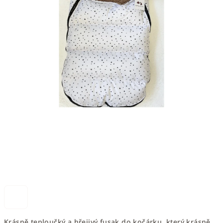
Krásně teploučký a hřejivý fusak do kočárku, který krásně