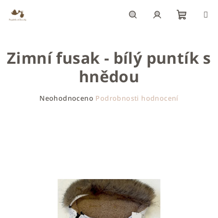
Přejít
na
obsah
Nákupn
Hledat
Přihlášení
Zimní fusak - bílý puntík s
košík
hnědou
Průměrné
Neohodnoceno
Podrobnosti hodnocení
hodnocení
produktu
je
0,0
z
5
hvězdiček.