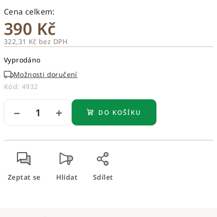
390 Kč
322,31 Kč bez DPH
Měrná
Vyprodáno
cena:
Možnosti doručení
Kód:
4932
−
+
DO KOŠÍKU
Zeptat se
Hlídat
Sdílet