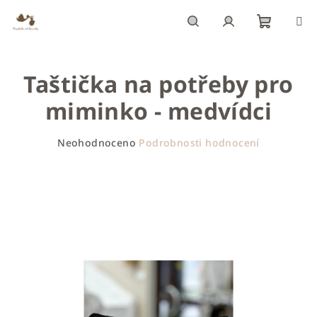
Přejít
na
obsah
Nákupn
Hledat
Přihlášení
Taštička na potřeby pro
košík
miminko - medvídci
Průměrné
Neohodnoceno
Podrobnosti hodnocení
hodnocení
produktu
je
0,0
z
5
hvězdiček.