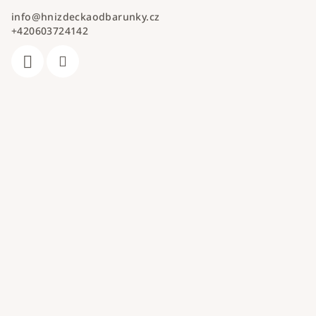
info
@
hnizdeckaodbarunky.cz
+420603724142