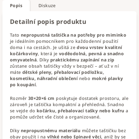
Popis
Diskuze
Detailní popis produktu
Tato
nepropustná taštička na potřeby pro miminko
je ideálním pomocníkem pro každodenní použití
doma i na cestách. Je ušitá ze
dvou vrstev kvalitní
kočárkoviny
, která je
voděodolná, pevná a snadno
omyvatelná
. Díky
praktickému zapínání na zip
zůstane obsah taštičky vždy v bezpečí – ať už v ní
máte
dětské pleny, přebalovací podložku,
kosmetiku, náhradní oblečení
nebo
mokré plavky
po koupání
.
Rozměr
30×20×6 cm
poskytuje dostatek prostoru, ale
zároveň je taštička kompaktní a přehledná. Snadno
se vejde do
kočárku, přebalovací tašky nebo kufru
a
pomůže udržet vše čisté a organizované.
Díky
nepropustnému materiálu
můžete taštičku bez
obav použít i na
vlhké nebo špinavé věci
, aniž by se