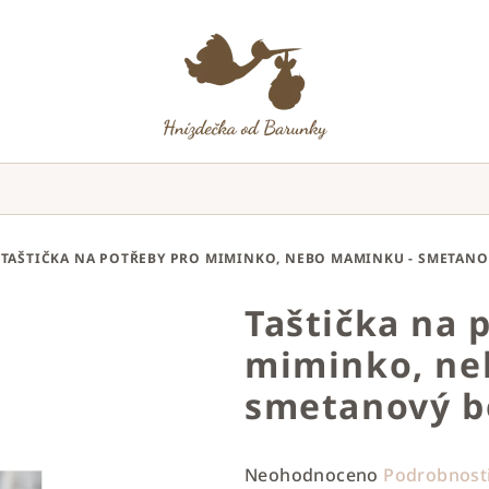
TAŠTIČKA NA POTŘEBY PRO MIMINKO, NEBO MAMINKU - SMETAN
Taštička na 
miminko, ne
smetanový b
Průměrné
Neohodnoceno
Podrobnost