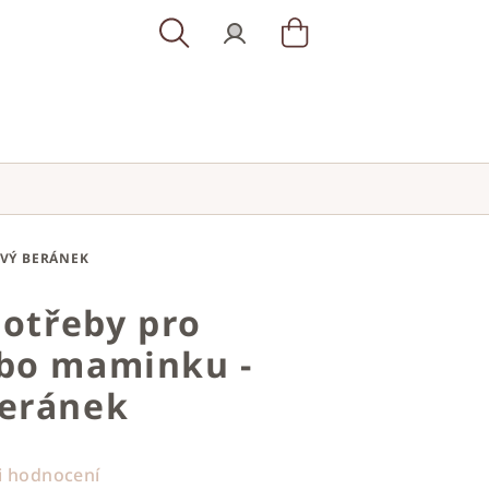
Hledat
Přihlášení
Nákupní
košík
OVÝ BERÁNEK
potřeby pro
bo maminku -
eránek
i hodnocení