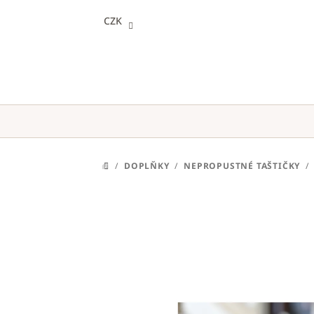
Přejít
CZK
na
obsah
/
DOPLŇKY
/
NEPROPUSTNÉ TAŠTIČKY
/
DOMŮ