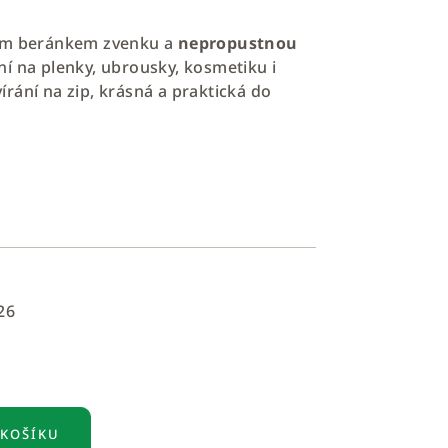
kým beránkem zvenku a
nepropustnou
lní na plenky, ubrousky, kosmetiku i
rání na zip, krásná a praktická do
26
 KOŠÍKU