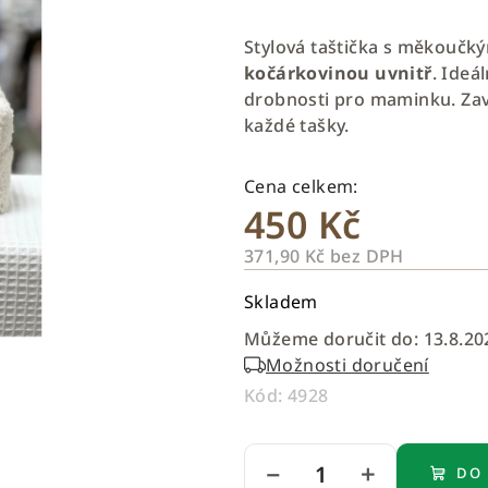
hodnocení
produktu
Stylová taštička s měkouč
je
kočárkovinou uvnitř
. Ideá
0,0
drobnosti pro maminku. Zaví
z
každé tašky.
5
hvězdiček.
450 Kč
371,90 Kč bez DPH
Měrná
Skladem
cena:
Můžeme doručit do:
13.8.20
Možnosti doručení
Kód:
4928
−
+
DO