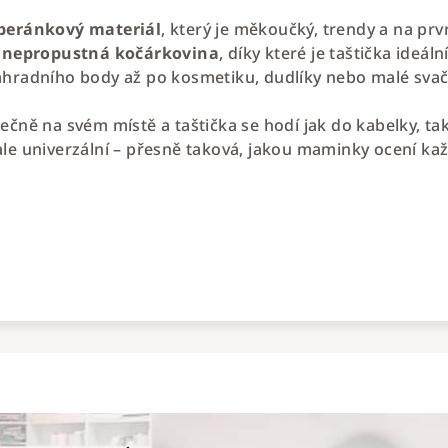
beránkový materiál
, který je měkoučký, trendy a na pr
á
nepropustná kočárkovina
, díky které je taštička ide
áhradního body až po kosmetiku, dudlíky nebo malé svač
ečně na svém místě a taštička se hodí jak do kabelky, tak
le univerzální – přesně taková, jakou maminky ocení ka