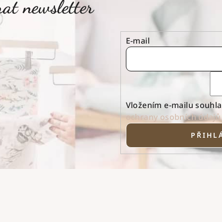
at newsletter
E-mail
Vložením e-mailu souhla
ochrany osobních údajů
PŘIHLÁ