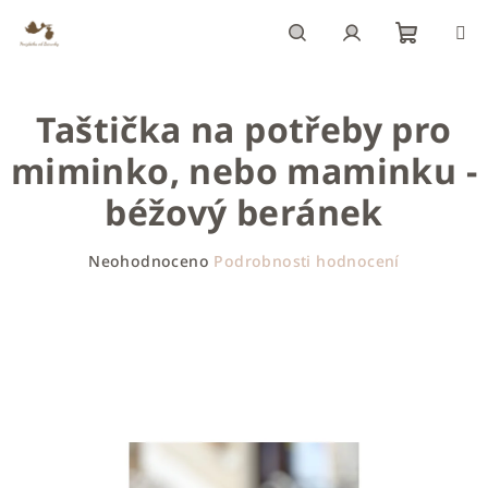
Přejít
na
obsah
Nákupn
Hledat
Přihlášení
Taštička na potřeby pro
košík
miminko, nebo maminku -
béžový beránek
Průměrné
Neohodnoceno
Podrobnosti hodnocení
hodnocení
produktu
je
0,0
z
5
hvězdiček.