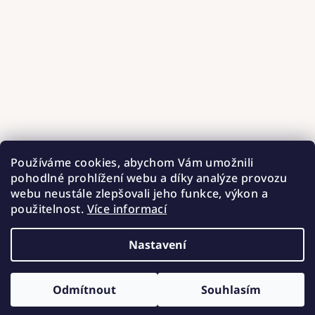
Používáme cookies, abychom Vám umožnili
pohodlné prohlížení webu a díky analýze provozu
webu neustále zlepšovali jeho funkce, výkon a
použitelnost.
Více informací
Nastavení
Copyright 2026
Hnízdečka od Barunky
. Všechna práva
vyhrazena.
Upravit nastavení cookies
Odmítnout
Souhlasím
Vytvořil Shoptet
ZÍSKEJTE SLEVU 100 Kč