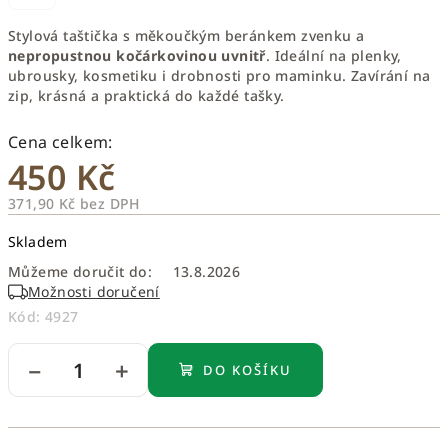
Stylová taštička s měkoučkým beránkem zvenku a
nepropustnou kočárkovinou uvnitř
. Ideální na plenky,
ubrousky, kosmetiku i drobnosti pro maminku. Zavírání na
zip, krásná a praktická do každé tašky.
450 Kč
371,90 Kč bez DPH
Měrná
Skladem
cena:
Můžeme doručit do:
13.8.2026
Možnosti doručení
Kód:
4927
−
+
DO KOŠÍKU