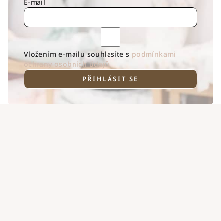
E-mail
Vložením e-mailu souhlasíte s
podmínkami
ochrany osobních údajů
PŘIHLÁSIT SE
Z
á
p
a
t
í