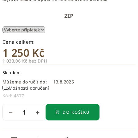
ZIP
1 250 Kč
1 033,06 Kč
bez DPH
Měrná
Skladem
cena:
Můžeme doručit do:
13.8.2026
Možnosti doručení
Kód:
4877
−
+
DO KOŠÍKU