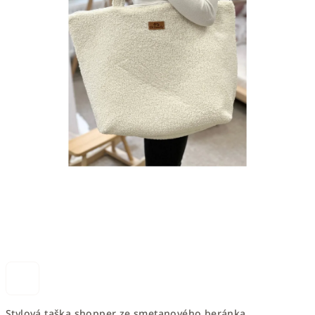
Stylová taška shopper ze smetanového beránka