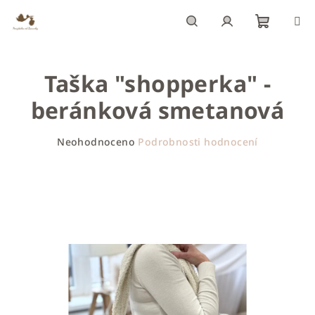
Přejít
na
obsah
Nákupn
Hledat
Přihlášení
Taška "shopperka" -
košík
beránková smetanová
Průměrné
Neohodnoceno
Podrobnosti hodnocení
hodnocení
produktu
je
0,0
z
5
hvězdiček.