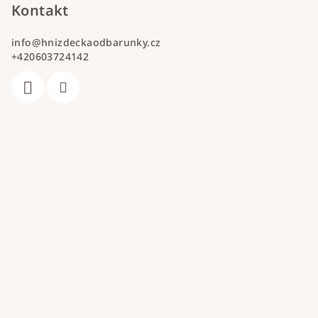
Kontakt
info
@
hnizdeckaodbarunky.cz
+420603724142