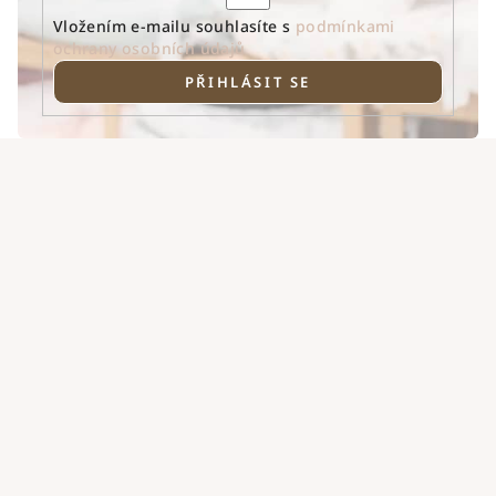
Vložením e-mailu souhlasíte s
podmínkami
ochrany osobních údajů
PŘIHLÁSIT SE
Z
á
p
a
t
í