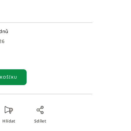
ýdnů
26
 KOŠÍKU
Hlídat
Sdílet