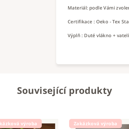
Materiál: podle Vámi zvol
Certifikace : Oeko - Tex St
Výplň : Duté vlákno + vatel
Související produkty
kázková výroba
Zakázková výroba