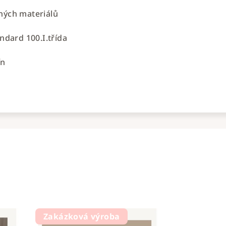
ených materiálů
andard 100.I.třída
ín
Zakázková výroba