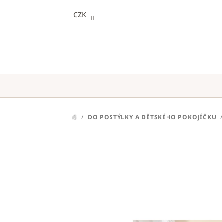
Přejít
CZK
na
obsah
/
DO POSTÝLKY A DĚTSKÉHO POKOJÍČKU
DOMŮ