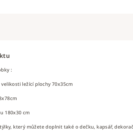
uktu
bky :
velikosti ležící plochy 70x35cm
78x78cm
ru 180x30 cm
týlky, který můžete doplnit také o dečku, kapsář, dekorač