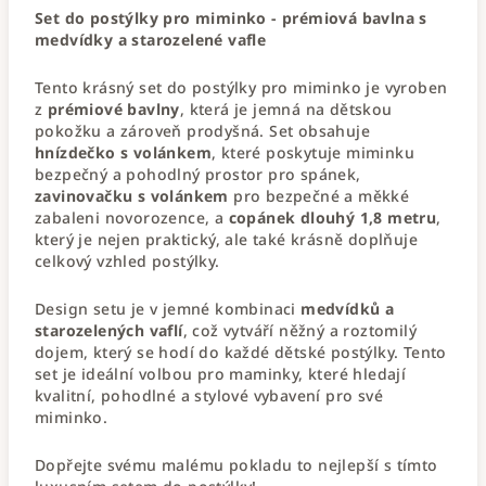
Set do postýlky pro miminko - prémiová bavlna s
medvídky a starozelené vafle
Tento krásný set do postýlky pro miminko je vyroben
z
prémiové bavlny
, která je jemná na dětskou
pokožku a zároveň prodyšná. Set obsahuje
hnízdečko s volánkem
, které poskytuje miminku
bezpečný a pohodlný prostor pro spánek,
zavinovačku s volánkem
pro bezpečné a měkké
zabaleni novorozence, a
copánek dlouhý 1,8 metru
,
který je nejen praktický, ale také krásně doplňuje
celkový vzhled postýlky.
Design setu je v jemné kombinaci
medvídků a
starozelených vaflí
, což vytváří něžný a roztomilý
dojem, který se hodí do každé dětské postýlky. Tento
set je ideální volbou pro maminky, které hledají
kvalitní, pohodlné a stylové vybavení pro své
miminko.
Dopřejte svému malému pokladu to nejlepší s tímto