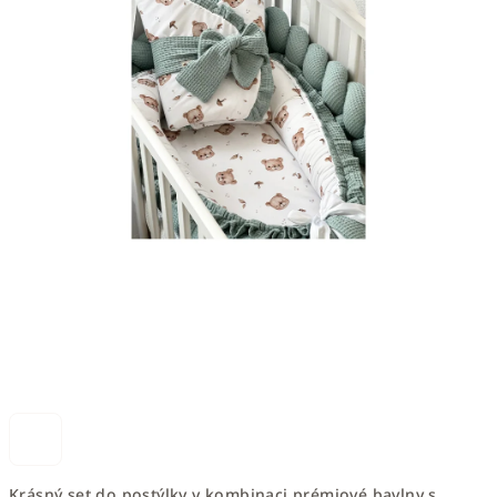
Krásný set do postýlky v kombinaci prémiové bavlny s