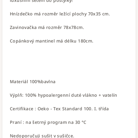
luxusním setem do postýlky!
Hnízdečko má rozměr ležící plochy 70x35 cm.
Zavinovačka má rozměr 78x78cm.
Copánkový mantinel má délku 180cm.
Materiál 100%bavlna
Výplň: 100% hypoalergenní duté vlákno + vatelín
Certifikace : Oeko - Tex Standard 100. I. třída
Praní : na šetrný program na 30 °C
Nedoporučuji sušit v sušičce.