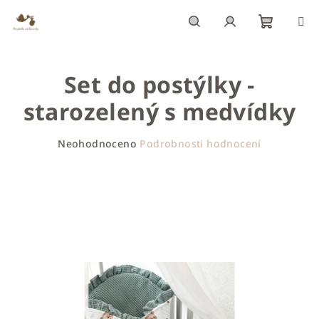
Přejít
na
obsah
Nákupn
Hledat
Přihlášení
Set do postýlky -
košík
starozelený s medvídky
Průměrné
Neohodnoceno
Podrobnosti hodnocení
hodnocení
produktu
je
0,0
z
5
hvězdiček.