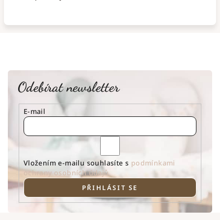
Odebírat newsletter
E-mail
Vložením e-mailu souhlasíte s
podmínkami
ochrany osobních údajů
PŘIHLÁSIT SE
Z