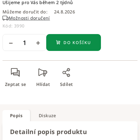
Ušijeme pro Vás během 2 týdnů
cena:
Můžeme doručit do:
24.8.2026
Možnosti doručení
Kód:
3990
−
+
DO KOŠÍKU
Zeptat se
Hlídat
Sdílet
Popis
Diskuze
Detailní popis produktu