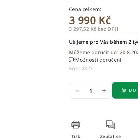
3 990 Kč
3 297,52 Kč
bez DPH
Měrná
Ušijeme pro Vás během 2 t
cena:
Můžeme doručit do:
20.8.20
Možnosti doručení
Kód:
4323
−
+
DO
Tisk
Zeptat se