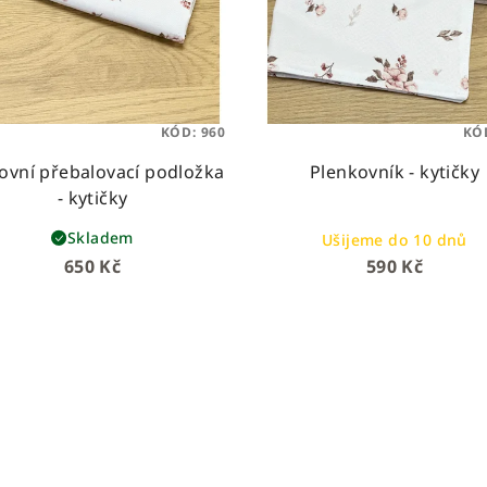
KÓD:
960
KÓ
ovní přebalovací podložka
Plenkovník - kytičky
- kytičky
Skladem
Ušijeme do 10 dnů
650 Kč
590 Kč