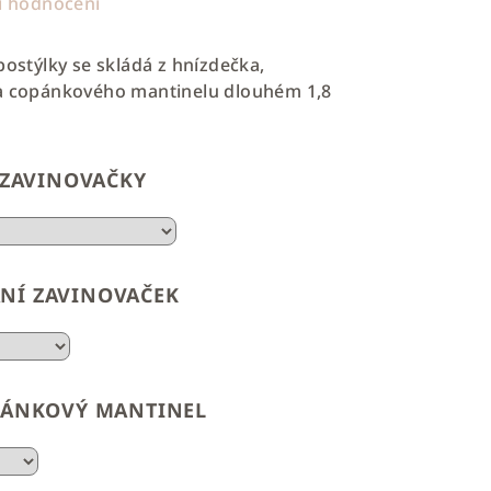
i hodnocení
postýlky se skládá z hnízdečka,
 a copánkového mantinelu dlouhém 1,8
 ZAVINOVAČKY
NÍ ZAVINOVAČEK
PÁNKOVÝ MANTINEL