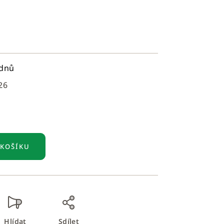
ýdnů
26
 KOŠÍKU
Hlídat
Sdílet