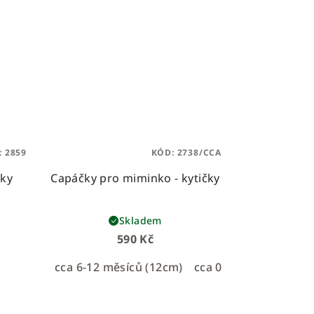
:
2859
KÓD:
2738/CCA
čky
Capáčky pro miminko - kytičky
Skladem
590 Kč
cca 6-12 měsíců (12cm)
cca 0-6 měsíců (11cm