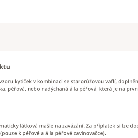
uktu
zoru kytiček v kombinaci se starorůžovou vaflí, doplněný 
ka, péřová, nebo nadýchaná á la péřová, která je na první
maticky látková mašle na zavázání. Za příplatek si lze do
 (pouze k péřové a á la péřové zavinovačce).