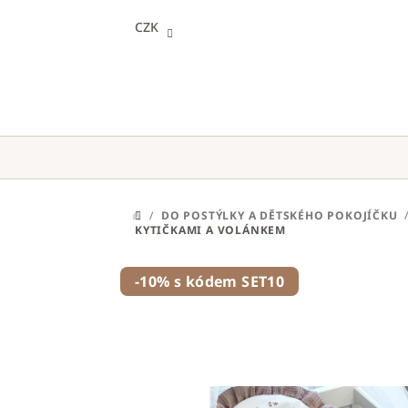
Přejít
CZK
na
obsah
/
DO POSTÝLKY A DĚTSKÉHO POKOJÍČKU
DOMŮ
KYTIČKAMI A VOLÁNKEM
-10% s kódem SET10