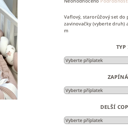
Průměrné
Neohodnoceno
Podrobnost
hodnocení
produktu
Vaflový, starorůžový set do 
je
zavinovačky (vyberte druh)
0,0
m
z
5
TYP
hvězdiček.
ZAPÍNÁ
DELŠÍ CO