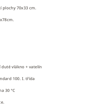
í plochy 70x33 cm.
8x78cm.
m
duté vlákno + vatelín
ndard 100. I. třída
na 30 °C
ce.