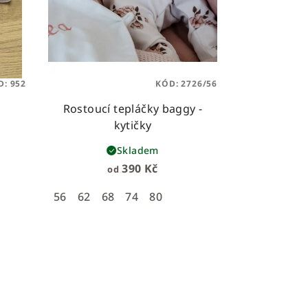
D:
952
KÓD:
2726/56
Rostoucí tepláčky baggy -
kytičky
Skladem
390 Kč
od
56
62
68
74
80