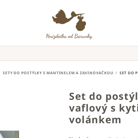
/
SETY DO POSTÝLKY S MANTINELEM A ZAVINOVAČKOU
/
SET DO 
Set do postý
vaflový s ky
volánkem