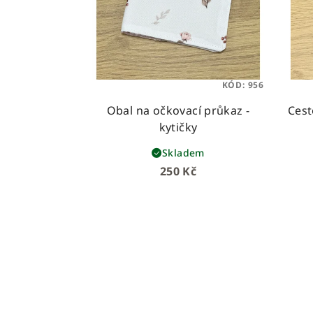
KÓD:
956
Obal na očkovací průkaz -
Cest
kytičky
Skladem
250 Kč