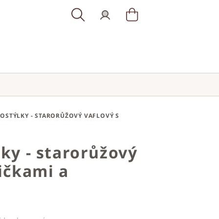
Hledat
Přihlášení
Nákupní
košík
POSTÝLKY - STARORŮŽOVÝ VAFLOVÝ S
lky - starorůžový
tičkami a