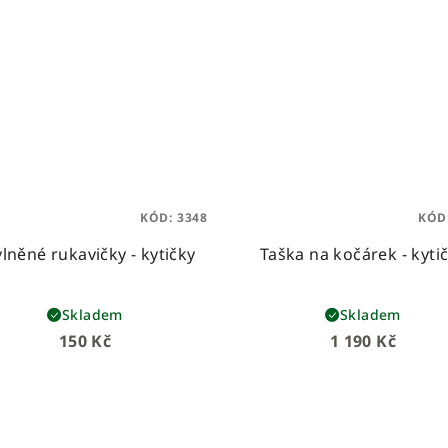
KÓD:
3348
KÓD
lněné rukavičky - kytičky
Taška na kočárek - kyti
Skladem
Skladem
150 Kč
1 190 Kč