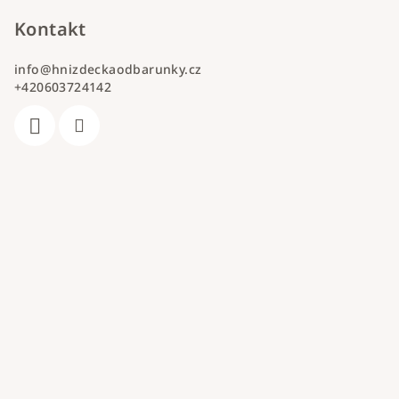
Kontakt
info
@
hnizdeckaodbarunky.cz
+420603724142