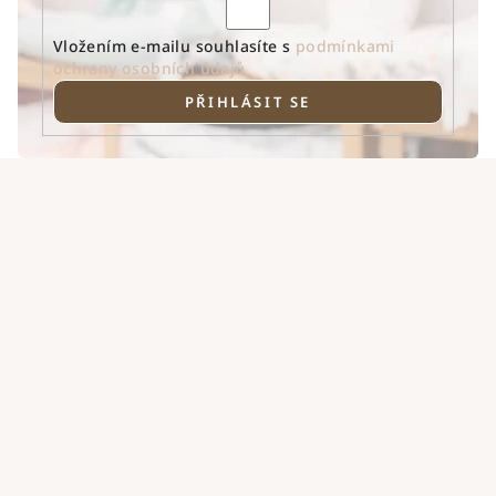
Vložením e-mailu souhlasíte s
podmínkami
ochrany osobních údajů
PŘIHLÁSIT SE
Z
á
p
a
t
í