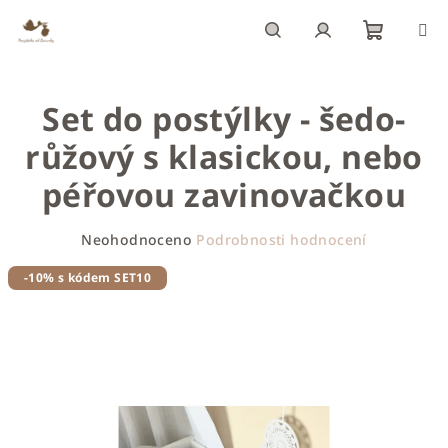
Přejít
na
obsah
Nákupn
Hledat
Přihlášení
Set do postýlky - šedo-
košík
růžový s klasickou, nebo
péřovou zavinovačkou
Průměrné
Neohodnoceno
Podrobnosti hodnocení
hodnocení
produktu
-10% s kódem SET10
je
0,0
z
5
hvězdiček.