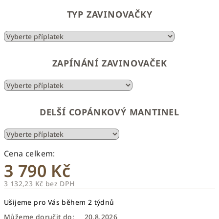
TYP ZAVINOVAČKY
ZAPÍNÁNÍ ZAVINOVAČEK
DELŠÍ COPÁNKOVÝ MANTINEL
3 790 Kč
3 132,23 Kč
bez DPH
Měrná
Ušijeme pro Vás během 2 týdnů
cena:
Můžeme doručit do:
20.8.2026