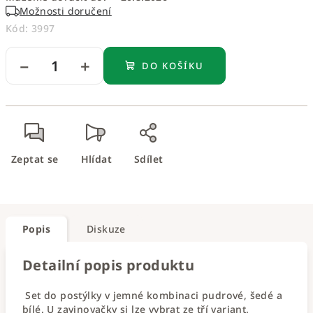
Možnosti doručení
Kód:
3997
−
+
DO KOŠÍKU
Zeptat se
Hlídat
Sdílet
Popis
Diskuze
Detailní popis produktu
Set do postýlky v jemné kombinaci pudrové, šedé a
bílé. U zavinovačky si lze vybrat ze tří variant.