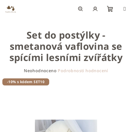
Přejít
na
obsah
Nákupn
Hledat
Přihlášení
Set do postýlky -
košík
smetanová vaflovina se
spícími lesními zvířátky
Průměrné
Neohodnoceno
Podrobnosti hodnocení
hodnocení
produktu
-10% s kódem SET10
je
0,0
z
5
hvězdiček.