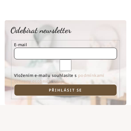
Odebírat newsletter
E-mail
Vložením e-mailu souhlasíte s
podmínkami
ochrany osobních údajů
PŘIHLÁSIT SE
Z
á
p