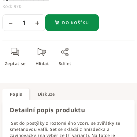
Kód:
970
−
+
DO KOŠÍKU
Zeptat se
Hlídat
Sdílet
Popis
Diskuze
Detailní popis produktu
Set do postýlky z roztomilého vzoru se zvířátky se
smetanovou vaflí. Set se skládá z hnízdečka a
zavinovačky. (na výběr ze tří variant). Na fotce je