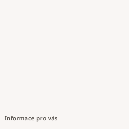
a
t
í
Informace pro vás