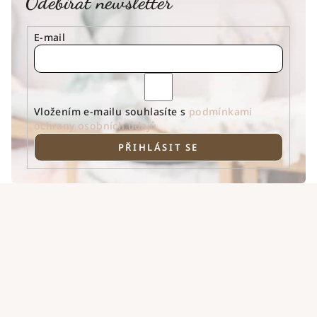
Odebírat newsletter
E-mail
Vložením e-mailu souhlasíte s
podmínkami
ochrany osobních údajů
PŘIHLÁSIT SE
Z
á
p
a
t
í