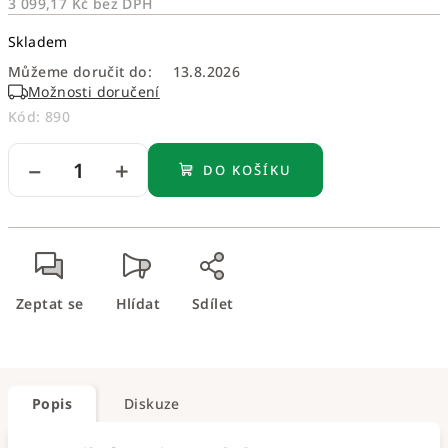
3 099,17 Kč
bez DPH
Měrná
Skladem
cena:
Můžeme doručit do:
13.8.2026
Možnosti doručení
Kód:
890
−
+
DO KOŠÍKU
Zeptat se
Hlídat
Sdílet
Popis
Diskuze