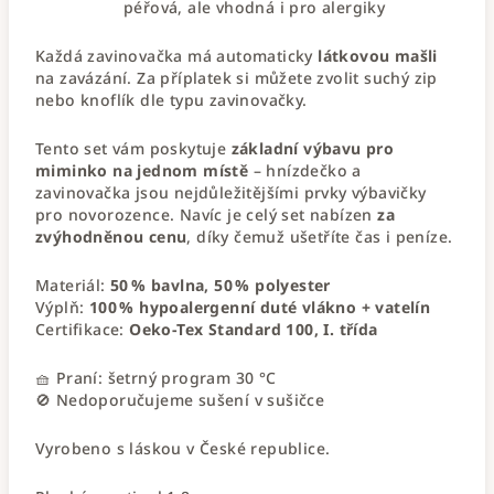
péřová, ale vhodná i pro alergiky
Každá zavinovačka má automaticky
látkovou mašli
na zavázání. Za příplatek si můžete zvolit suchý zip
nebo knoflík dle typu zavinovačky.
Tento set vám poskytuje
základní výbavu pro
miminko na jednom místě
– hnízdečko a
zavinovačka jsou nejdůležitějšími prvky výbavičky
pro novorozence. Navíc je celý set nabízen
za
zvýhodněnou cenu
, díky čemuž ušetříte čas i peníze.
Materiál:
50 % bavlna, 50 % polyester
Výplň:
100 % hypoalergenní duté vlákno + vatelín
Certifikace:
Oeko-Tex Standard 100, I. třída
🧺 Praní: šetrný program 30 °C
🚫 Nedoporučujeme sušení v sušičce
Vyrobeno s láskou v České republice.