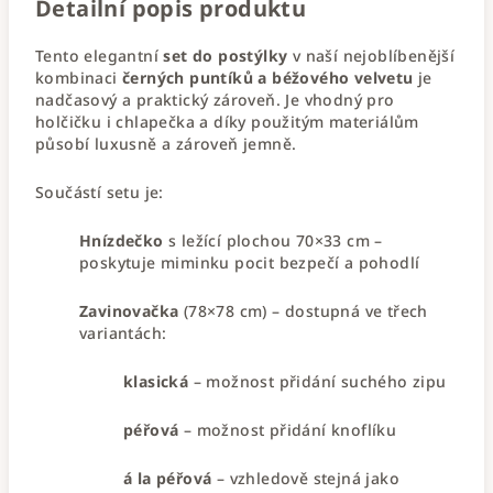
Detailní popis produktu
Tento elegantní
set do postýlky
v naší nejoblíbenější
kombinaci
černých puntíků a béžového velvetu
je
nadčasový a praktický zároveň. Je vhodný pro
holčičku i chlapečka a díky použitým materiálům
působí luxusně a zároveň jemně.
Součástí setu je:
Hnízdečko
s ležící plochou 70×33 cm –
poskytuje miminku pocit bezpečí a pohodlí
Zavinovačka
(78×78 cm) – dostupná ve třech
variantách:
klasická
– možnost přidání suchého zipu
péřová
– možnost přidání knoflíku
á la péřová
– vzhledově stejná jako