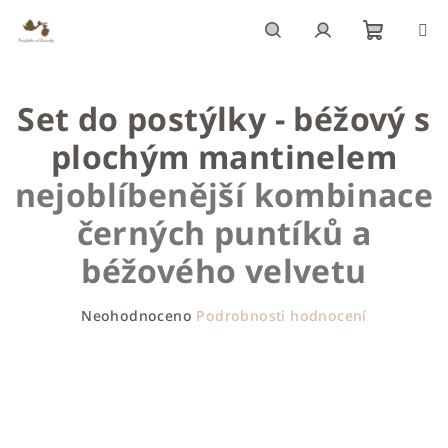
Přejít
na
obsah
Nákupn
Hledat
Přihlášení
Set do postýlky - béžový s
košík
plochým mantinelem
nejoblíbenější kombinace
černých puntíků a
béžového velvetu
Průměrné
Neohodnoceno
Podrobnosti hodnocení
hodnocení
produktu
je
0,0
z
5