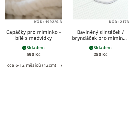
KÓD:
1992/0-3
KÓD:
2173
Capáčky pro miminko -
Bavlněný slintáček /
bílé s medvídky
bryndáček pro miminko
s medvídky
Skladem
Skladem
590 Kč
250 Kč
cca 6-12 měsíců (12cm)
cca 0-6 měsíců (11cm)