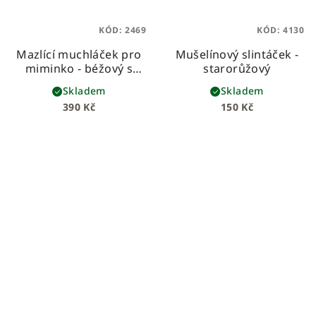
KÓD:
2469
KÓD:
4130
Mazlící muchláček pro
Mušelínový slintáček -
miminko - béžový s
starorůžový
medvídky
Skladem
Skladem
390 Kč
150 Kč