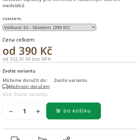
medvídků
VARIANTA:
od
390 Kč
od
322,31 Kč
bez DPH
Měrná
Zvolte variantu
cena:
Můžeme doručit do:
Zvolte variantu
Možnosti doručení
Kód:
Zvolte variantu
−
+
DO KOŠÍKU