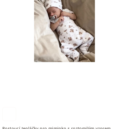
Rostoucí tepláčky pro miminko s roztomilým vzorem