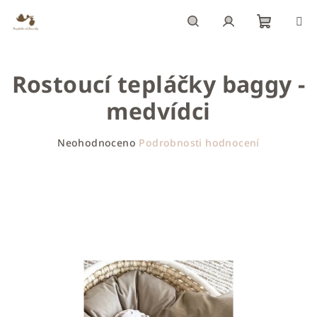
Přejít
na
obsah
Nákupn
Hledat
Přihlášení
Rostoucí tepláčky baggy -
košík
medvídci
Průměrné
Neohodnoceno
Podrobnosti hodnocení
hodnocení
produktu
je
0,0
z
5
hvězdiček.