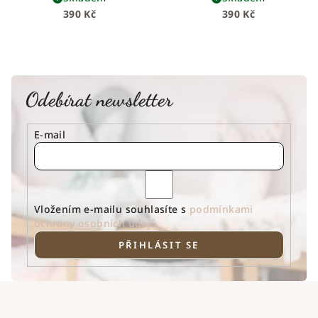
390 Kč
390 Kč
Odebírat newsletter
E-mail
Vložením e-mailu souhlasíte s
podmínkami
ochrany osobních údajů
PŘIHLÁSIT SE
Z
á