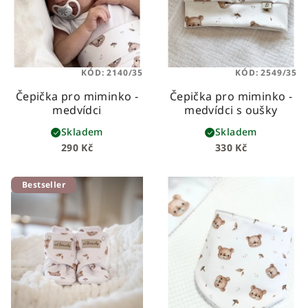
KÓD:
2140/35
KÓD:
2549/35
Čepička pro miminko -
Čepička pro miminko -
medvídci
medvídci s oušky
Skladem
Skladem
290 Kč
330 Kč
Bestseller