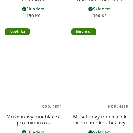
bílou madeirou
Skladem
Skladem
150 Kč
390 Kč
Novinka
Novinka
KÓD:
4584
KÓD:
4585
Mušelínový muchláček
Mušelínový muchláček
pro miminko -
pro miminko - béžový
starozelený
Skladem
Skladem