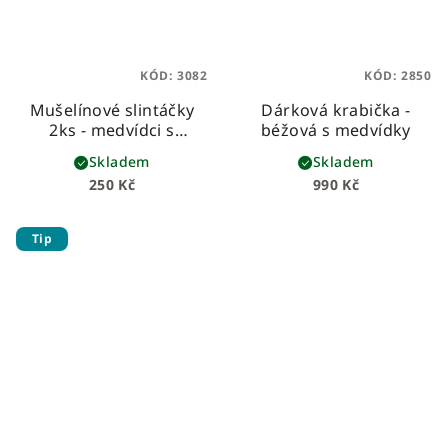
KÓD:
3082
KÓD:
2850
Mušelínové slintáčky
Dárková krabička -
2ks - medvídci s
béžová s medvídky
houbičkami
Skladem
Skladem
250 Kč
990 Kč
Tip