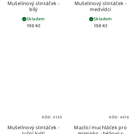
Mušelínový slintáček -
Mušelínový slintáček -
bílý
medvídci
Skladem
Skladem
150 Kč
150 Kč
KÓD:
4135
KÓD:
4416
Mušelínový slintáček -
Mazlící muchláček pro
luční kvítí
miminko - béžový s