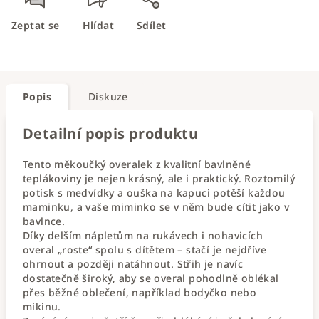
Zeptat se
Hlídat
Sdílet
Popis
Diskuze
Detailní popis produktu
Tento měkoučký overalek z kvalitní bavlněné
teplákoviny je nejen krásný, ale i praktický. Roztomilý
potisk s medvídky a ouška na kapuci potěší každou
maminku, a vaše miminko se v něm bude cítit jako v
bavlnce.
Díky delším nápletům na rukávech i nohavicích
overal „roste“ spolu s dítětem – stačí je nejdříve
ohrnout a později natáhnout. Střih je navíc
dostatečně široký, aby se overal pohodlně oblékal
přes běžné oblečení, například bodyčko nebo
mikinu.