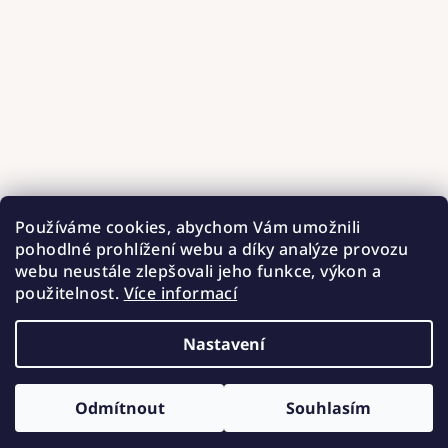
Používáme cookies, abychom Vám umožnili
pohodlné prohlížení webu a díky analýze provozu
webu neustále zlepšovali jeho funkce, výkon a
použitelnost.
Více informací
Nastavení
Copyright 2026
Hnízdečka od Barunky
. Všechna práva
vyhrazena.
Upravit nastavení cookies
Odmítnout
Souhlasím
Vytvořil Shoptet
ZÍSKEJTE SLEVU 100 Kč