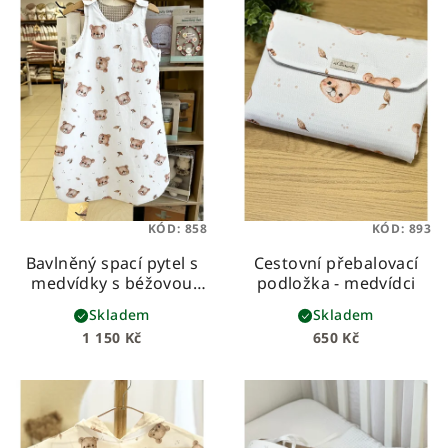
KÓD:
858
KÓD:
893
Bavlněný spací pytel s
Cestovní přebalovací
medvídky s béžovou
podložka - medvídci
vaflí
Skladem
Skladem
1 150 Kč
650 Kč