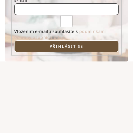
E-mail
Vložením e-mailu souhlasíte s
podmínkami
ochrany osobních údajů
PŘIHLÁSIT SE
Z
á
p
a
t
í