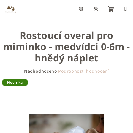
Přejít
na
obsah
Nákupn
Hledat
Přihlášení
Rostoucí overal pro
košík
miminko - medvídci 0-6m -
hnědý náplet
Průměrné
Neohodnoceno
Podrobnosti hodnocení
hodnocení
produktu
Novinka
je
0,0
z
5
hvězdiček.