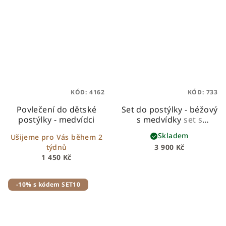
KÓD:
4162
KÓD:
733
Povlečení do dětské
Set do postýlky - béžový
postýlky - medvídci
s medvídky
set s
hnízdečkem,
Skladem
Ušijeme pro Vás během 2
copánkovým
týdnů
3 900 Kč
mantinelem a
1 450 Kč
zavinovačkou ve vzoru
bestseller
-10% s kódem SET10