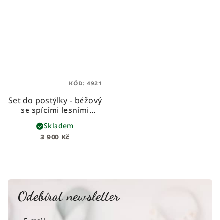
KÓD:
4921
Set do postýlky - béžový
se spícími lesními
zvířátky
set s
Skladem
hnízdečkem,
3 900 Kč
copánkovým
mantinelem a
zavinovačkou ve vzoru
bestseller
Odebírat newsletter