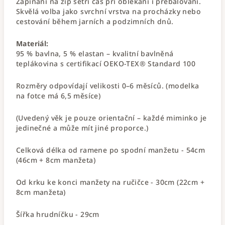
Zapínání na zip šetří čas při oblékání i přebalování.
Skvělá volba jako svrchní vrstva na procházky nebo
cestování během jarních a podzimních dnů.
Materiál:
95 % bavlna, 5 % elastan – kvalitní bavlněná
teplákovina s certifikací OEKO-TEX® Standard 100
Rozměry odpovídají velikosti 0–6 měsíců. (modelka
na fotce má 6,5 měsíce)
(Uvedený věk je pouze orientační – každé miminko je
jedinečné a může mít jiné proporce.)
Celková délka od ramene po spodní manžetu - 54cm
(46cm + 8cm manžeta)
Od krku ke konci manžety na ručičce - 30cm (22cm +
8cm manžeta)
Šířka hrudníčku - 29cm