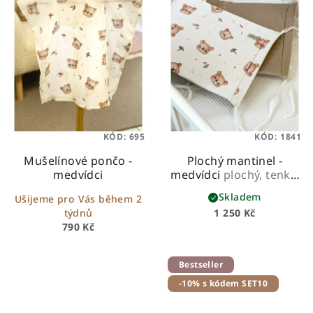
KÓD:
695
KÓD:
1841
Mušelínové pončo -
Plochý mantinel -
medvídci
medvídci
plochý, tenký,
s výplní z molitanu
Skladem
Ušijeme pro Vás během 2
týdnů
1 250 Kč
790 Kč
Bestseller
-10% s kódem SET10