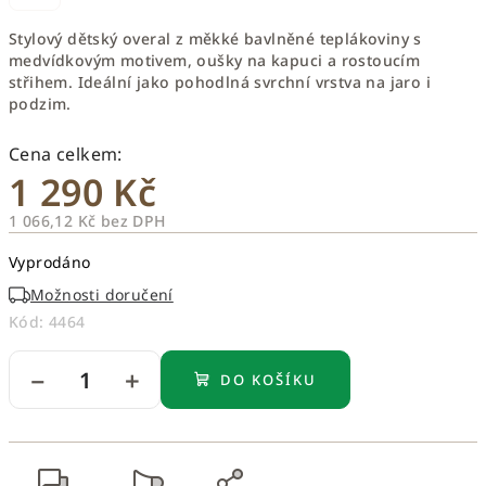
Stylový dětský overal z měkké bavlněné teplákoviny s
medvídkovým motivem, oušky na kapuci a rostoucím
střihem. Ideální jako pohodlná svrchní vrstva na jaro i
podzim.
1 290 Kč
1 066,12 Kč bez DPH
Měrná
Vyprodáno
cena:
Možnosti doručení
Kód:
4464
−
+
DO KOŠÍKU