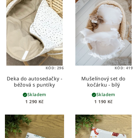
KÓD:
296
KÓD:
419
Deka do autosedačky -
Mušelínový set do
béžová s puntíky
kočárku - bílý
Skladem
Skladem
1 290 Kč
1 190 Kč