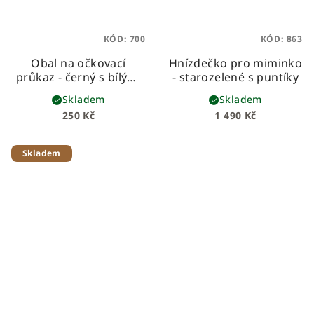
KÓD:
700
KÓD:
863
Obal na očkovací
Hnízdečko pro miminko
průkaz - černý s bílými
- starozelené s puntíky
puntíky
Skladem
Skladem
250 Kč
1 490 Kč
Skladem