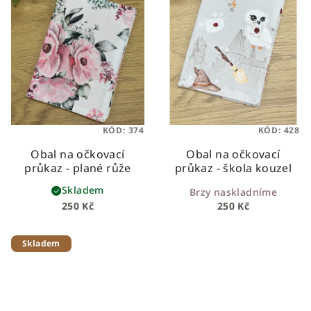
KÓD:
374
KÓD:
428
Obal na očkovací
Obal na očkovací
průkaz - plané růže
průkaz - škola kouzel
Skladem
Brzy naskladníme
250 Kč
250 Kč
Skladem