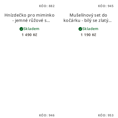
KÓD:
882
KÓD:
945
Hnízdečko pro miminko
Mušelínový set do
- jemné růžové s
kočárku - bílý se zlatými
růžičkami
tečkami
Skladem
Skladem
1 490 Kč
1 190 Kč
KÓD:
946
KÓD:
953