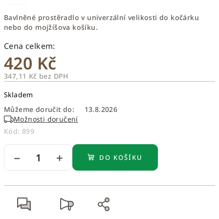
Bavlněné prostěradlo v univerzální velikosti do kočárku
nebo do mojžíšova košíku.
420 Kč
347,11 Kč bez DPH
Měrná
Skladem
cena:
Můžeme doručit do:
13.8.2026
Možnosti doručení
Kód:
899
−
+
DO KOŠÍKU