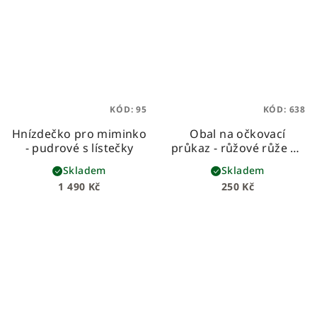
KÓD:
95
KÓD:
638
Hnízdečko pro miminko
Obal na očkovací
- pudrové s lístečky
průkaz - růžové růže na
šedé
Skladem
Skladem
1 490 Kč
250 Kč