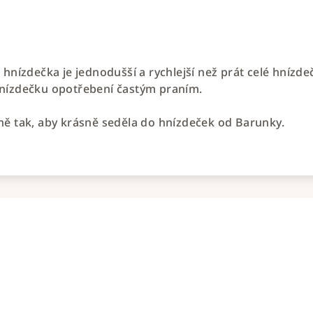
 hnízdečka je jednodušší a rychlejší než prát celé hníz
nízdečku opotřebení častým praním.
ně tak, aby krásně seděla do hnízdeček od Barunky.