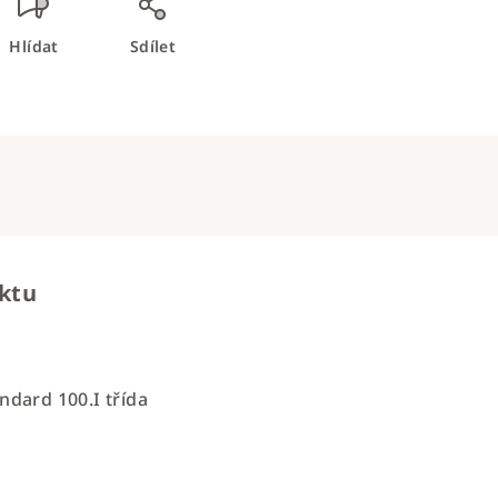
Hlídat
Sdílet
uktu
andard 100.I třída