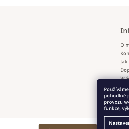
Z
á
In
p
a
O 
t
Kon
Jak
í
Dop
Vrá
Obc
Používáme
Pod
pohodlné p
úda
provozu we
funkce, vý
Nastave