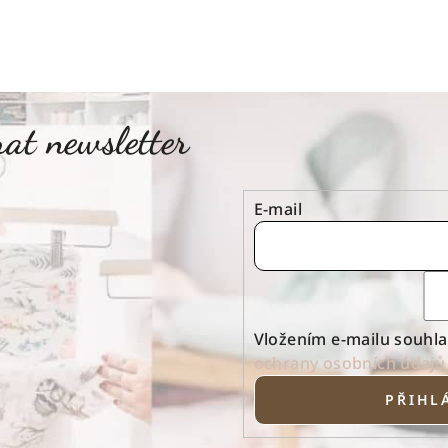
at newsletter
E-mail
Vložením e-mailu souhla
ochrany osobních údajů
PŘIHLÁ