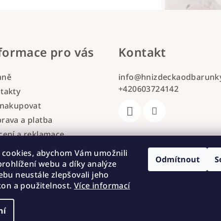
formace pro vás
Kontakt
mně
info
@
hnizdeckaodbarunky
+420603724142
takty
 nakupovat
rava a platba
cení a reklamace
hodní podmínky
 cookies, abychom Vám umožnili
Odmítnout
S
mínky ochrany osobních
rohlížení webu a díky analýze
jů
bu neustále zlepšovali jeho
kon a použitelnost.
Více informací
ní
Copyright