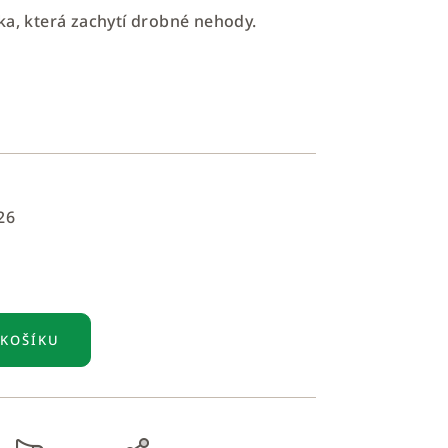
ka, která zachytí drobné nehody.
26
 KOŠÍKU