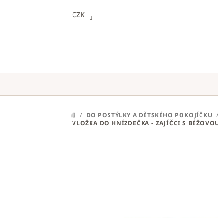
Přejít
CZK
na
obsah
/
DO POSTÝLKY A DĚTSKÉHO POKOJÍČKU
DOMŮ
VLOŽKA DO HNÍZDEČKA - ZAJÍČCI S BÉŽOVOU