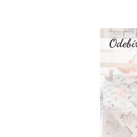
Odebír