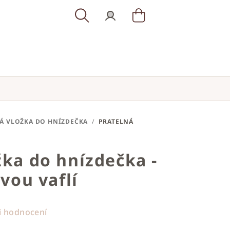
Hledat
Přihlášení
Nákupní
košík
Á VLOŽKA DO HNÍZDEČKA
/
PRATELNÁ
žka do hnízdečka -
ovou vaflí
i hodnocení