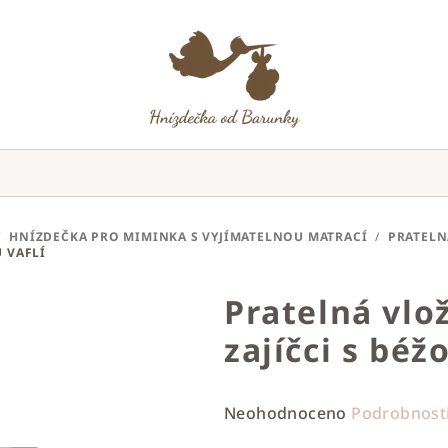
/
HNÍZDEČKA PRO MIMINKA S VYJÍMATELNOU MATRACÍ
/
PRATELN
 VAFLÍ
Pratelná vlo
zajíčci s béž
Průměrné
Neohodnoceno
Podrobnost
hodnocení