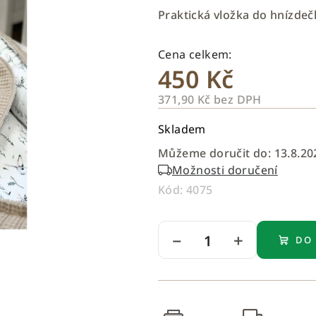
produktu
Praktická vložka do hnízdeč
je
0,0
z
450 Kč
5
hvězdiček.
371,90 Kč bez DPH
Měrná
Skladem
cena:
Můžeme doručit do:
13.8.20
Možnosti doručení
Kód:
4075
−
+
DO