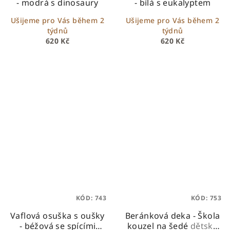
- modrá s dinosaury
- bílá s eukalyptem
Ušijeme pro Vás během 2
Ušijeme pro Vás během 2
týdnů
týdnů
620 Kč
620 Kč
KÓD:
743
KÓD:
753
Vaflová osuška s oušky
Beránková deka - Škola
- béžová se spícími
kouzel na šedé
dětská