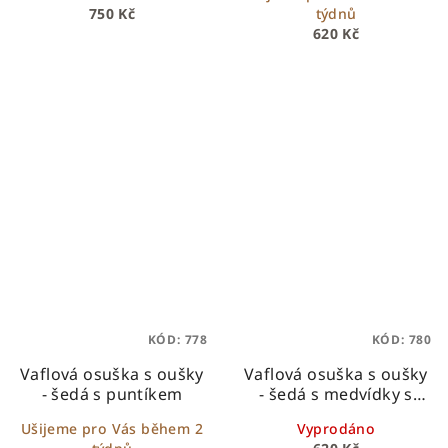
750 Kč
týdnů
hebkého beránka
620 Kč
KÓD:
778
KÓD:
780
Vaflová osuška s oušky
Vaflová osuška s oušky
- šedá s puntíkem
- šedá s medvídky s
balonky
Ušijeme pro Vás během 2
Vyprodáno