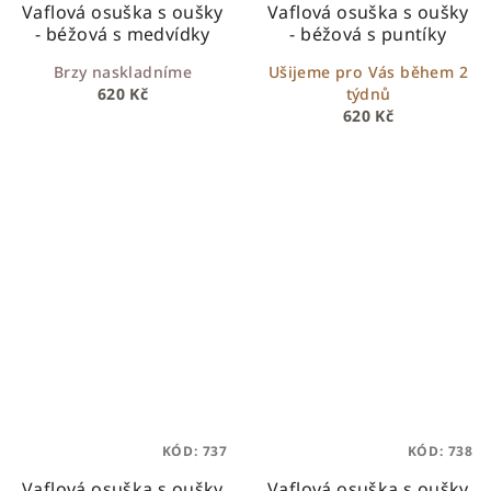
Vaflová osuška s oušky
Vaflová osuška s oušky
- béžová s medvídky
- béžová s puntíky
Brzy naskladníme
Ušijeme pro Vás během 2
620 Kč
týdnů
620 Kč
KÓD:
737
KÓD:
738
Vaflová osuška s oušky
Vaflová osuška s oušky