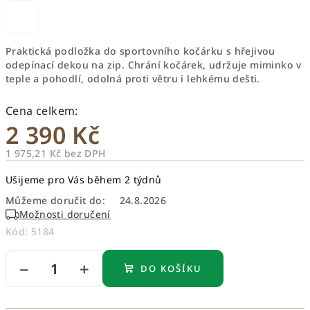
Praktická podložka do sportovního kočárku s hřejivou
odepínací dekou na zip. Chrání kočárek, udržuje miminko v
teple a pohodlí, odolná proti větru i lehkému dešti.
2 390 Kč
1 975,21 Kč bez DPH
Měrná
Ušijeme pro Vás během 2 týdnů
cena:
Můžeme doručit do:
24.8.2026
Možnosti doručení
Kód:
5184
−
+
DO KOŠÍKU