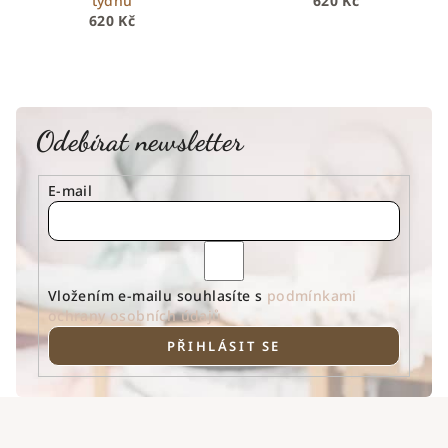
týdnů
620 Kč
620 Kč
Odebírat newsletter
E-mail
Vložením e-mailu souhlasíte s
podmínkami
ochrany osobních údajů
PŘIHLÁSIT SE
Z
á