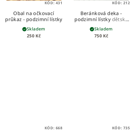
KÓD:
431
KÓD:
212
Obal na očkovací
Beránková deka -
průkaz - podzimní lístky
podzimní lístky
dětská
beránková deka z
Skladem
Skladem
prémiové bavlny a
250 Kč
750 Kč
hebkého beránka
KÓD:
668
KÓD:
735