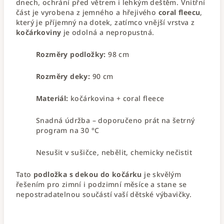
dnech, ochrání před větrem i lehkým deštěm. Vnitřní
část je vyrobena z jemného a hřejivého
coral fleecu
,
který je příjemný na dotek, zatímco vnější vrstva z
kočárkoviny
je odolná a nepropustná.
Rozměry podložky:
98 cm
Rozměry deky:
90 cm
Materiál:
kočárkovina + coral fleece
Snadná údržba – doporučeno prát na šetrný
program na 30 °C
Nesušit v sušičce, nebělit, chemicky nečistit
Tato
podložka s dekou do kočárku
je skvělým
řešením pro zimní i podzimní měsíce a stane se
nepostradatelnou součástí vaší dětské výbavičky.