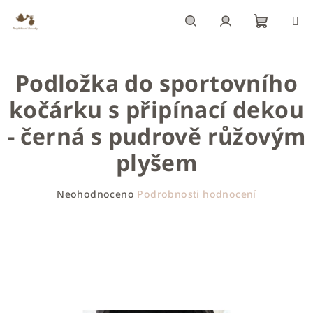
Přejít
na
obsah
Nákupn
Hledat
Přihlášení
Podložka do sportovního
košík
kočárku s připínací dekou
- černá s pudrově růžovým
plyšem
Průměrné
Neohodnoceno
Podrobnosti hodnocení
hodnocení
produktu
je
0,0
z
5
hvězdiček.