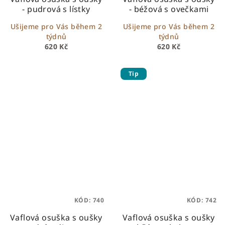
- pudrová s lístky
- béžová s ovečkami
Ušijeme pro Vás během 2
Ušijeme pro Vás během 2
týdnů
týdnů
620 Kč
620 Kč
Tip
KÓD:
740
KÓD:
742
Vaflová osuška s oušky
Vaflová osuška s oušky