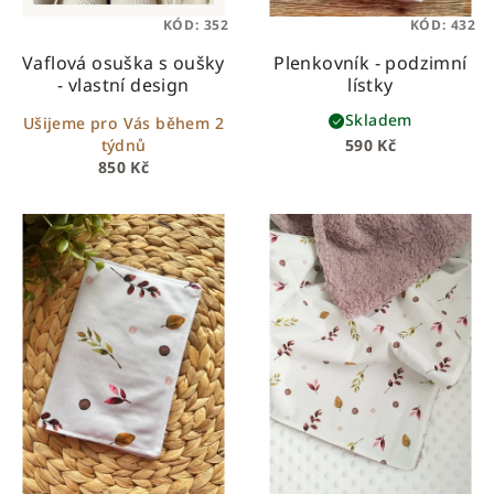
KÓD:
352
KÓD:
432
Vaflová osuška s oušky
Plenkovník - podzimní
- vlastní design
lístky
Skladem
Ušijeme pro Vás během 2
týdnů
590 Kč
850 Kč