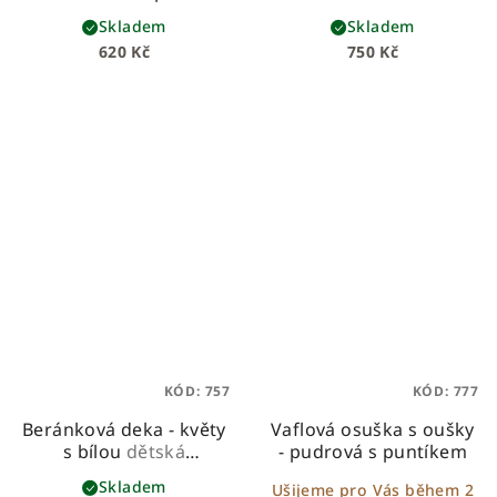
medvídky
beránková deka z
Skladem
Skladem
prémiové bavlny a
620 Kč
750 Kč
hebkého beránka
KÓD:
757
KÓD:
777
Beránková deka - květy
Vaflová osuška s oušky
s bílou
dětská
- pudrová s puntíkem
beránková deka z
Skladem
Ušijeme pro Vás během 2
prémiové bavlny a