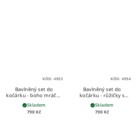
KÓD:
4953
KÓD:
4954
Bavlněný set do
Bavlněný set do
kočárku - boho mráčky
kočárku - růžičky s
s bílou vaflí
růžovou
Skladem
Skladem
790 Kč
790 Kč