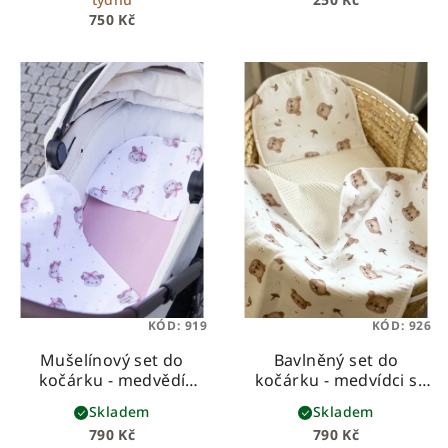
750 Kč
KÓD:
919
KÓD:
926
Mušelínový set do
Bavlněný set do
kočárku - medvědí
kočárku - medvídci s
holčičky
bílou vaflí
Skladem
Skladem
790 Kč
790 Kč