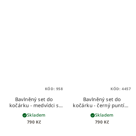
KÓD:
958
KÓD:
4457
Bavlněný set do
Bavlněný set do
kočárku - medvídci s
kočárku - černý puntík s
béžovou vaflí
béžovou vaflí
Skladem
Skladem
790 Kč
790 Kč