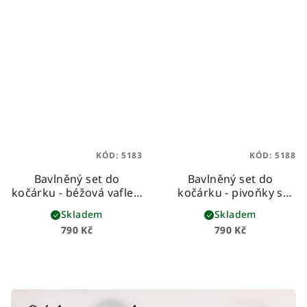
KÓD:
5183
KÓD:
5188
Bavlněný set do
Bavlněný set do
kočárku - béžová vafle s
kočárku - pivoňky s
mušelínem se zlatými
růžovým mušelínem
Skladem
Skladem
tečkami
790 Kč
790 Kč