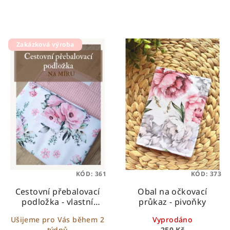
Zakázková výroba
KÓD:
361
KÓD:
373
Cestovní přebalovací
Obal na očkovací
podložka - vlastní
průkaz - pivoňky
design
Ušijeme pro Vás během 2
Vyprodáno
týdnů
250 Kč