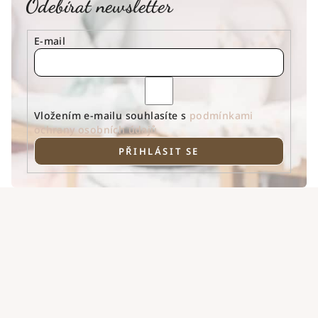
Odebírat newsletter
E-mail
Vložením e-mailu souhlasíte s
podmínkami
ochrany osobních údajů
PŘIHLÁSIT SE
Z
á
p
a
t
í