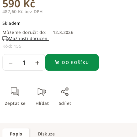
590 Kč
487,60 Kč bez DPH
Měrná
Skladem
cena:
Můžeme doručit do:
12.8.2026
Možnosti doručení
Kód:
155
−
+
DO KOŠÍKU
Zeptat se
Hlídat
Sdílet
Popis
Diskuze