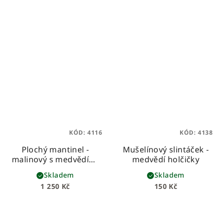
KÓD:
4116
KÓD:
4138
Plochý mantinel -
Mušelínový slintáček -
malinový s medvědími
medvědí holčičky
holčičkami
plochý,
Skladem
Skladem
tenký, s výplní z
1 250 Kč
150 Kč
molitanu