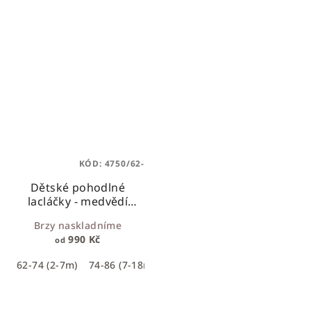
KÓD:
4750/62-
Dětské pohodlné
lacláčky - medvědí
holčičky
pohodlné
Brzy naskladníme
rostoucí lacláčky s
990 Kč
od
náplety
62-74 (2-7m)
74-86 (7-18m)
86-104 (18-36m)