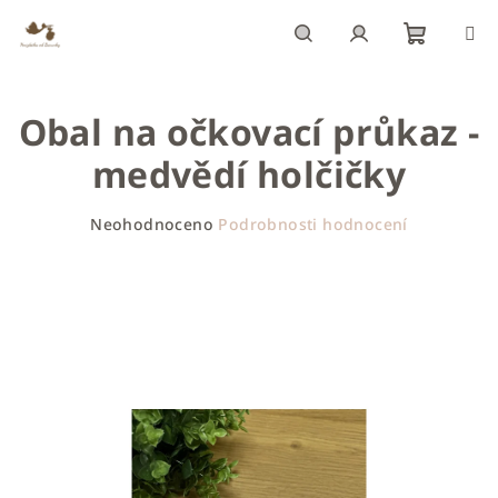
Přejít
na
obsah
Nákupn
Hledat
Přihlášení
Obal na očkovací průkaz -
košík
medvědí holčičky
Průměrné
Neohodnoceno
Podrobnosti hodnocení
hodnocení
produktu
je
0,0
z
5
hvězdiček.