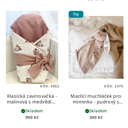
Tip
KÓD:
4052
KÓD:
2470
Klasická zavinovačka -
Mazlící muchláček pro
malinová s medvědími
miminko - pudrový s
holčičkami
holčičími medvídky
Skladem
Skladem
990 Kč
390 Kč