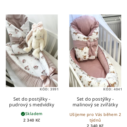
KÓD:
3991
KÓD:
4041
Set do postýlky -
Set do postýlky -
pudrový s medvídky
malinový se zvířátky
Skladem
Ušijeme pro Vás během 2
2 340 Kč
týdnů
2 340 Kč