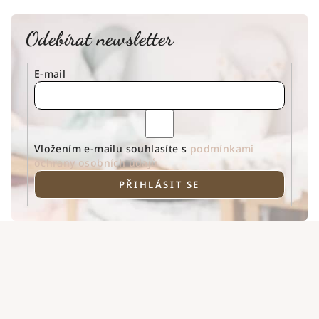
Odebírat newsletter
E-mail
Vložením e-mailu souhlasíte s
podmínkami
ochrany osobních údajů
PŘIHLÁSIT SE
Z
á
p
a
t