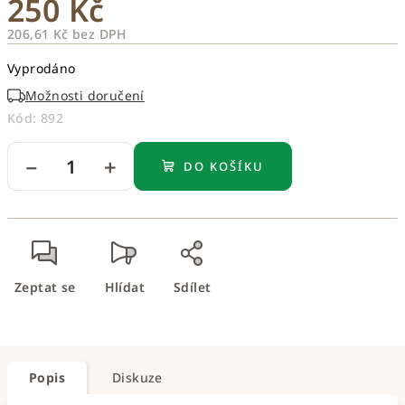
250 Kč
206,61 Kč bez DPH
Měrná
Vyprodáno
cena:
Možnosti doručení
Kód:
892
−
+
DO KOŠÍKU
Zeptat se
Hlídat
Sdílet
Popis
Diskuze