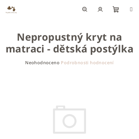
Přejít
na
obsah
Nákupn
Hledat
Přihlášení
Nepropustný kryt na
košík
matraci - dětská postýlka
Průměrné
Neohodnoceno
Podrobnosti hodnocení
hodnocení
produktu
je
0,0
z
5
hvězdiček.