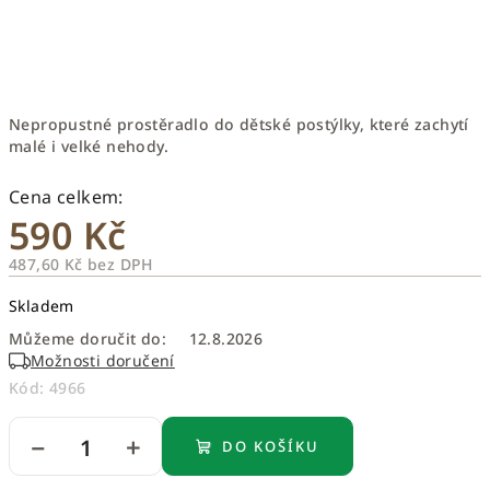
Nepropustné prostěradlo do dětské postýlky, které zachytí
malé i velké nehody.
590 Kč
487,60 Kč bez DPH
Měrná
Skladem
cena:
Můžeme doručit do:
12.8.2026
Možnosti doručení
Kód:
4966
−
+
DO KOŠÍKU