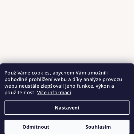
Používáme cookies, abychom Vám umožnili
pohodlné prohlížení webu a díky analýze provozu
webu neustále zlepšovali jeho funkce, výkon a
použitelnost.
Více informací
Nastavení
Copyright 2026
Hnízdečka od Barunky
. Všechna práva
vyhrazena.
Upravit nastavení cookies
Odmítnout
Souhlasím
Vytvořil Shoptet