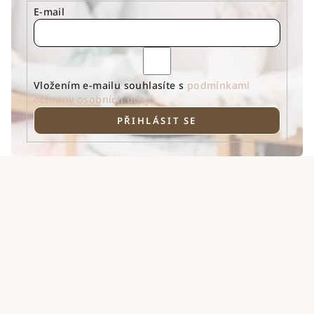
E-mail
Vložením e-mailu souhlasíte s
podmínkami
ochrany osobních údajů
PŘIHLÁSIT SE
Z
á
p
a
t
í