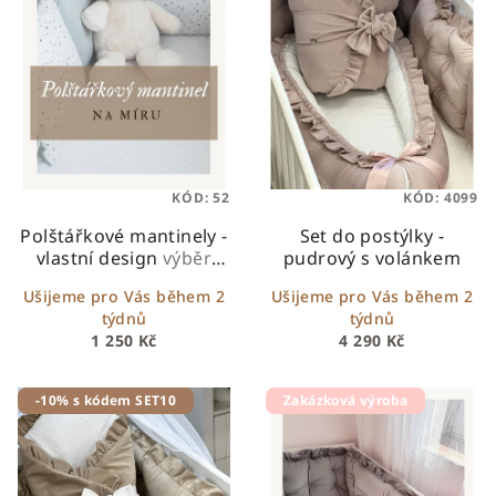
KÓD:
52
KÓD:
4099
Polštářkové mantinely -
Set do postýlky -
vlastní design
výběr
pudrový s volánkem
velikosti i látky na míru
Ušijeme pro Vás během 2
Ušijeme pro Vás během 2
týdnů
týdnů
1 250 Kč
4 290 Kč
-10% s kódem SET10
Zakázková výroba