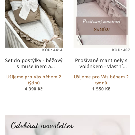
KÓD:
4414
KÓD:
407
Set do postýlky - béžový
Prošívané mantinely s
s mušelínem a
volánkem - vlastní
volánkem
elegantní set
design
Prošívaný
Ušijeme pro Vás během 2
Ušijeme pro Vás během 2
do postýlky s
mantinel s volánkem |
týdnů
týdnů
mušelínem a zlatými
Do kulaté i oválné
4 390 Kč
1 550 Kč
tečkami
postýlky | Oboustranný
Odebírat newsletter