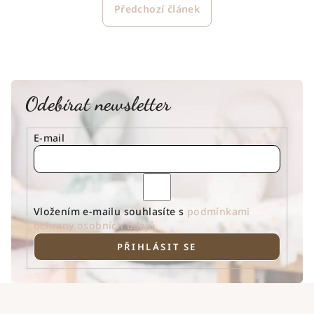
Předchozí článek
Odebírat newsletter
E-mail
Vložením e-mailu souhlasíte s
podmínkami
ochrany osobních údajů
PŘIHLÁSIT SE
Z
á