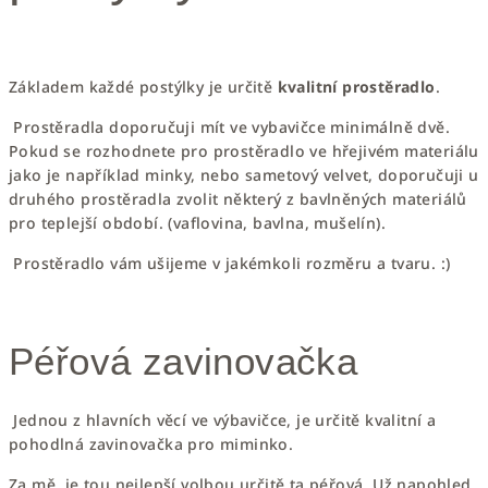
Základem každé postýlky je určitě
kvalitní prostěradlo
.
Prostěradla doporučuji mít ve vybavičce minimálně dvě.
Pokud se rozhodnete pro prostěradlo ve hřejivém materiálu
jako je například minky, nebo sametový velvet, doporučuji u
druhého prostěradla zvolit některý z bavlněných materiálů
pro teplejší období. (vaflovina, bavlna, mušelín).
Prostěradlo vám ušijeme v jakémkoli rozměru a tvaru. :)
Péřová zavinovačka
Jednou z hlavních věcí ve výbavičce, je určitě kvalitní a
pohodlná
zavinovačka pro miminko
.
Za mě, je tou nejlepší volbou určitě ta péřová. Už napohled