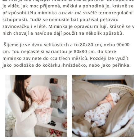
je vidět, jak moc příjemná, měkká a pohodlná je, krásně se
přizpůsobí tělu miminka a navíc má skvělé termoregulační
schopnosti. Tudíž se nemusíte bát používat
péřovou
zavinovačku
i v létě. Miminka je opravdu milují, krásně se v
nich chovají a navíc se dají použít na několik způsobů.
Šijeme je ve dvou velikostech a to
80x80
cm, nebo
90x90
cm. Tou nejčastější variantou je 80x80 cm, do které
miminko zavinete do cca třech měsíců. Později lze využít
jako podložka do kočárku, hnízdečko, nebo jako peřinka.