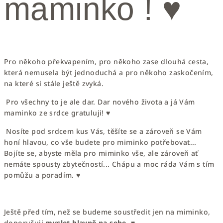
maminko ! ♥
Pro někoho překvapením, pro někoho zase dlouhá cesta,
která nemusela být jednoduchá a pro někoho zaskočením,
na které si stále ještě zvyká.
Pro všechny to je ale dar. Dar nového života a já Vám
maminko ze srdce gratuluji! ♥
Nosíte pod srdcem kus Vás, těšíte se a zároveň se Vám
honí hlavou, co vše budete pro miminko potřebovat...
Bojíte se, abyste měla pro miminko vše, ale zároveň ať
nemáte spousty zbytečností... Chápu a moc ráda Vám s tím
pomůžu a poradím. ♥
Ještě před tím, než se budeme soustředit jen na miminko,
doporučuji
myslet hlavně na sebe
. ♥