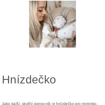
Hnízdečko
J
ako další, skvělý pomocník
je
hnízdečko pro miminko
.