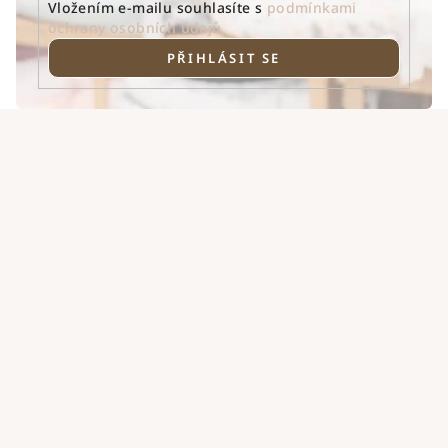
Vložením e-mailu souhlasíte s
podmínkami
ochrany osobních údajů
PŘIHLÁSIT SE
Z
á
p
a
t
í