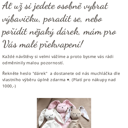
Ať už si jedete osobně vybrat
výbavičku, poradit se, nebo
pořídit nějaký dárek, mám pro
Vás malé překvapení!
Každé návštěvy si velmi vážíme a proto bysme vás rádi
odměninily malou pozorností.
Řekněte heslo "dárek" a dostanete od nás muchláčka dle
vlastního výběru úplně zdarma ♥. (Platí pro nákupy nad
1000,-)