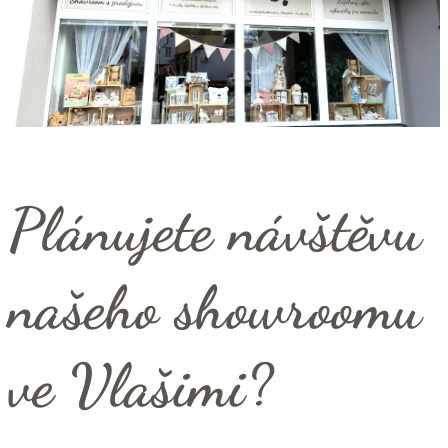
Plánujete návštěvu
našeho showroomu
ve Vlašimi?