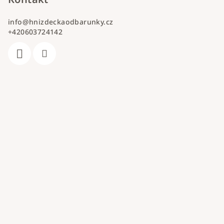
info
@
hnizdeckaodbarunky.cz
+420603724142