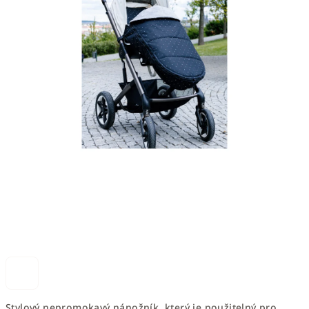
Stylový nepromokavý nánožník, který je použitelný pro