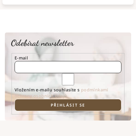
Odebírat newsletter
E-mail
Vložením e-mailu souhlasíte s
podmínkami
ochrany osobních údajů
PŘIHLÁSIT SE
Z
á