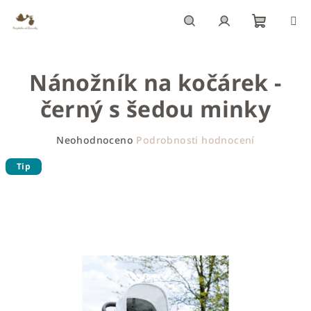
Přejít
na
obsah
Nákupn
Hledat
Přihlášení
Nánožník na kočárek -
košík
černý s šedou minky
Průměrné
Neohodnoceno
Podrobnosti hodnocení
hodnocení
produktu
Tip
je
0,0
z
5
hvězdiček.