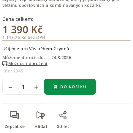
většinu sportovních a kombinovaných kočárků
1 390 Kč
1 148,76 Kč bez DPH
Měrná
Ušijeme pro Vás během 2 týdnů
cena:
Můžeme doručit do:
24.8.2026
Možnosti doručení
Kód:
2345
−
+
DO KOŠÍKU
Zeptat se
Hlídat
Sdílet