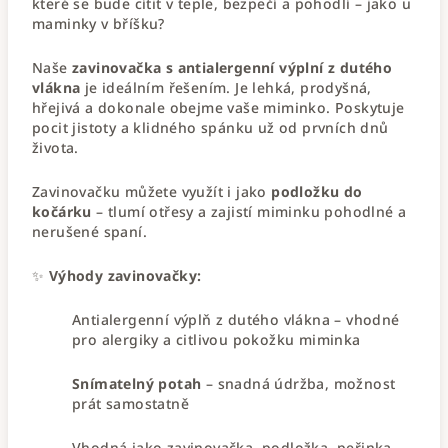
které se bude cítit v teple, bezpečí a pohodlí – jako u
maminky v bříšku?
Naše
zavinovačka s antialergenní výplní z dutého
vlákna
je ideálním řešením. Je lehká, prodyšná,
hřejivá a dokonale obejme vaše miminko. Poskytuje
pocit jistoty a klidného spánku už od prvních dnů
života.
Zavinovačku můžete využít i jako
podložku do
kočárku
– tlumí otřesy a zajistí miminku pohodlné a
nerušené spaní.
✨
Výhody zavinovačky:
Antialergenní výplň z dutého vlákna – vhodné
pro alergiky a citlivou pokožku miminka
Snímatelný potah
– snadná údržba, možnost
prát samostatně
Vhodná jako zavinovačka, podložka, peřinka