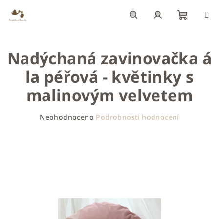
Přejít
na
obsah
Nákupn
Hledat
Přihlášení
Nadýchaná zavinovačka á
košík
la péřová - květinky s
malinovým velvetem
Průměrné
Neohodnoceno
Podrobnosti hodnocení
hodnocení
produktu
je
0,0
z
5
hvězdiček.