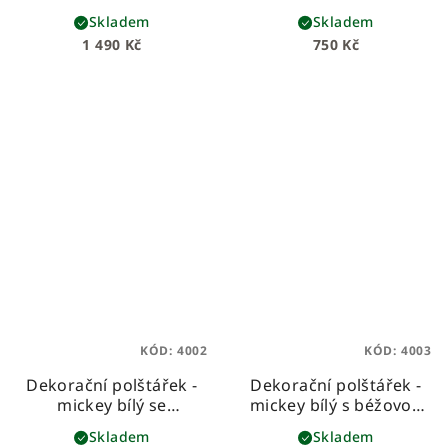
puntíky
beránková deka z
Skladem
Skladem
vafloviny a hebkého
1 490 Kč
750 Kč
beránka
KÓD:
4002
KÓD:
4003
Dekorační polštářek -
Dekorační polštářek -
mickey bílý se
mickey bílý s béžovou
starorůžovou mašlí
mašlí
Skladem
Skladem