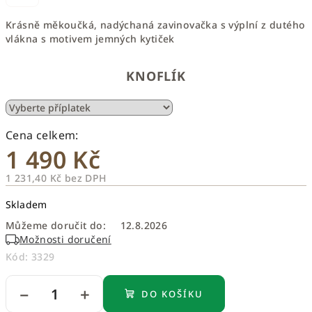
Krásně měkoučká, nadýchaná zavinovačka s výplní z dutého
vlákna s motivem jemných kytiček
KNOFLÍK
1 490 Kč
1 231,40 Kč
bez DPH
Měrná
Skladem
cena:
Můžeme doručit do:
12.8.2026
Možnosti doručení
Kód:
3329
−
+
DO KOŠÍKU