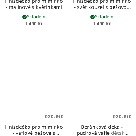
Hnízdečko pro miminko
Hnízdečko pro miminko
- malinové s květinkami
- svět kouzel s béžovou
vaflí
Skladem
Skladem
1 490 Kč
1 490 Kč
KÓD:
968
KÓD:
988
Hnízdečko pro miminko
Beránková deka -
- vaflové béžové s
pudrová vafle
dětská