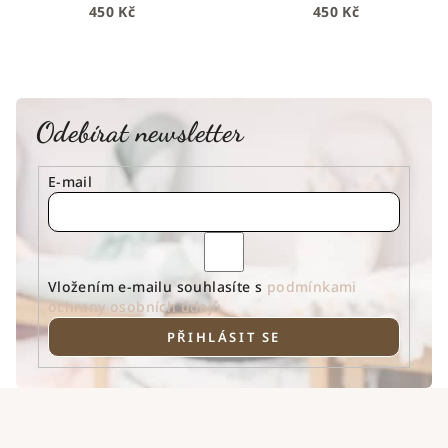
450 Kč
450 Kč
Odebírat newsletter
E-mail
Vložením e-mailu souhlasíte s
podmínkami
ochrany osobních údajů
PŘIHLÁSIT SE
Z
á