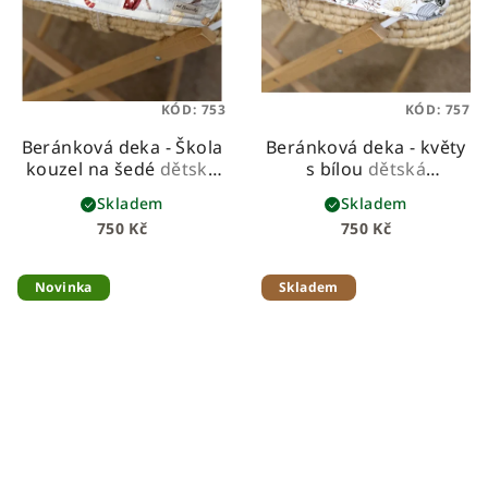
KÓD:
753
KÓD:
757
Beránková deka - Škola
Beránková deka - květy
kouzel na šedé
dětská
s bílou
dětská
beránková deka z
beránková deka z
Skladem
Skladem
prémiové bavlny a
prémiové bavlny a
750 Kč
750 Kč
hebkého beránka
hebkého beránka
Novinka
Skladem