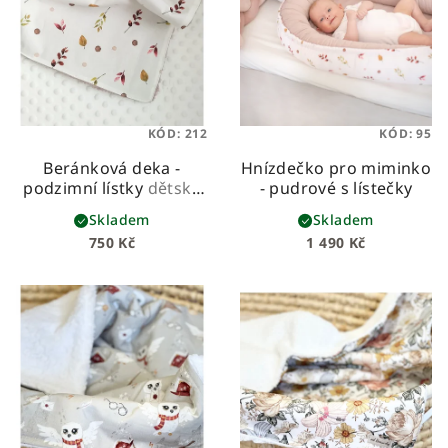
KÓD:
212
KÓD:
95
Beránková deka -
Hnízdečko pro miminko
podzimní lístky
dětská
- pudrové s lístečky
beránková deka z
Skladem
Skladem
prémiové bavlny a
750 Kč
1 490 Kč
hebkého beránka