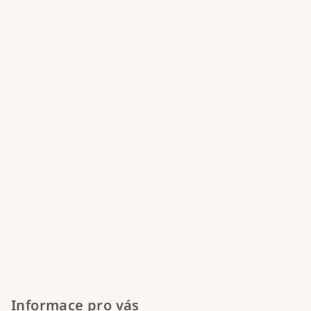
p
a
t
í
Informace pro vás