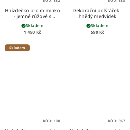
KÓD:
882
KÓD:
888
Hnízdečko pro miminko
Dekorační polštářek -
- jemné růžové s
hnědý medvídek
růžičkami
Skladem
Skladem
1 490 Kč
590 Kč
Skladem
KÓD:
100
KÓD:
967