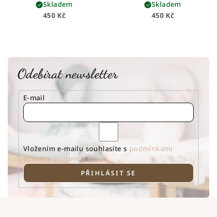
Skladem
Skladem
450 Kč
450 Kč
Odebírat newsletter
E-mail
Vložením e-mailu souhlasíte s
podmínkami
ochrany osobních údajů
PŘIHLÁSIT SE
Z