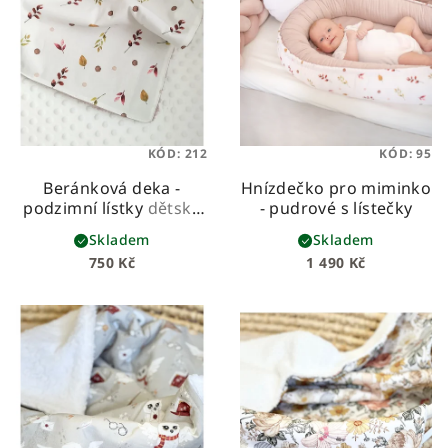
KÓD:
212
KÓD:
95
Beránková deka -
Hnízdečko pro miminko
podzimní lístky
dětská
- pudrové s lístečky
beránková deka z
Skladem
Skladem
prémiové bavlny a
750 Kč
1 490 Kč
hebkého beránka