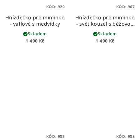
KÓD:
920
KÓD:
967
Hnízdečko pro miminko
Hnízdečko pro miminko
- vaflové s medvídky
- svět kouzel s béžovou
vaflí
Skladem
Skladem
1 490 Kč
1 490 Kč
KÓD:
983
KÓD:
988