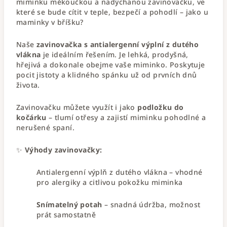
miminku měkoučkou a nadýchanou zavinovačku, ve
které se bude cítit v teple, bezpečí a pohodlí – jako u
maminky v bříšku?
Naše
zavinovačka s antialergenní výplní z dutého
vlákna
je ideálním řešením. Je lehká, prodyšná,
hřejivá a dokonale obejme vaše miminko. Poskytuje
pocit jistoty a klidného spánku už od prvních dnů
života.
Zavinovačku můžete využít i jako
podložku do
kočárku
– tlumí otřesy a zajistí miminku pohodlné a
nerušené spaní.
✨
Výhody zavinovačky:
Antialergenní výplň z dutého vlákna – vhodné
pro alergiky a citlivou pokožku miminka
Snímatelný potah
– snadná údržba, možnost
prát samostatně