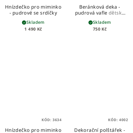
Hnízdečko pro miminko
Beránková deka -
- pudrové se srdíčky
pudrová vafle
dětská
beránková deka z
Skladem
Skladem
vafloviny a hebkého
1 490 Kč
750 Kč
beránka
KÓD:
3634
KÓD:
4002
Hnízdečko pro miminko
Dekorační polštářek -