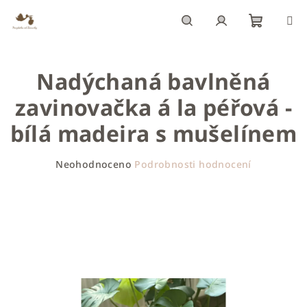
Přejít
na
obsah
Nákupn
Hledat
Přihlášení
Nadýchaná bavlněná
košík
zavinovačka á la péřová -
bílá madeira s mušelínem
Průměrné
Neohodnoceno
Podrobnosti hodnocení
hodnocení
produktu
je
0,0
z
5
hvězdiček.