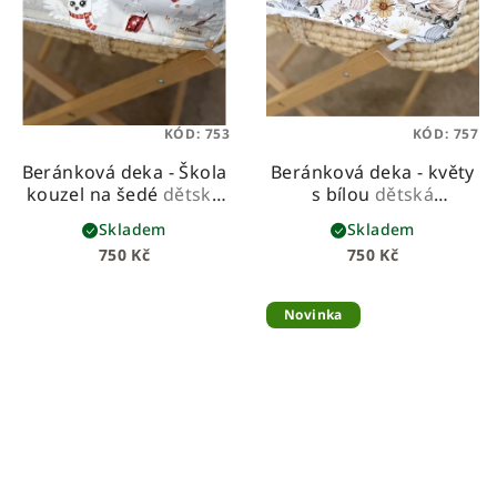
KÓD:
753
KÓD:
757
Beránková deka - Škola
Beránková deka - květy
kouzel na šedé
dětská
s bílou
dětská
beránková deka z
beránková deka z
Skladem
Skladem
prémiové bavlny a
prémiové bavlny a
750 Kč
750 Kč
hebkého beránka
hebkého beránka
Novinka