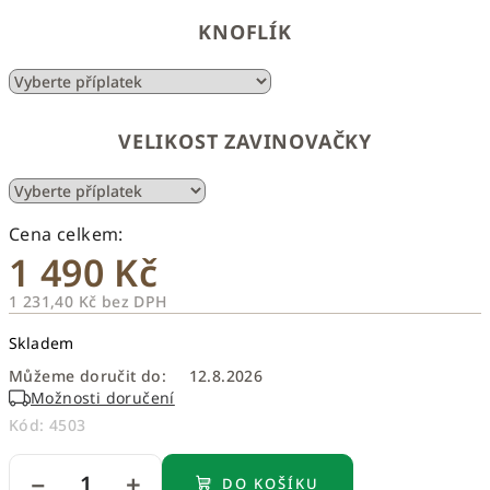
KNOFLÍK
VELIKOST ZAVINOVAČKY
1 490 Kč
1 231,40 Kč
bez DPH
Měrná
Skladem
cena:
Můžeme doručit do:
12.8.2026
Možnosti doručení
Kód:
4503
−
+
DO KOŠÍKU