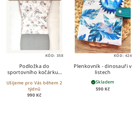
KÓD:
358
KÓD:
424
Podložka do
Plenkovník - dinosauři v
sportovního kočárku -
listech
vlastní design
Skladem
Ušijeme pro Vás během 2
týdnů
590 Kč
990 Kč