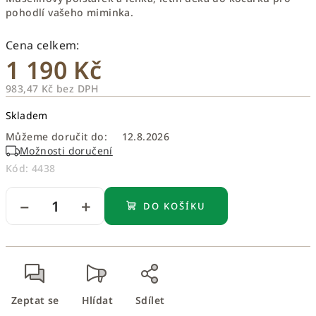
pohodlí vašeho miminka.
1 190 Kč
983,47 Kč bez DPH
Měrná
Skladem
cena:
Můžeme doručit do:
12.8.2026
Možnosti doručení
Kód:
4438
−
+
DO KOŠÍKU
Zeptat se
Hlídat
Sdílet