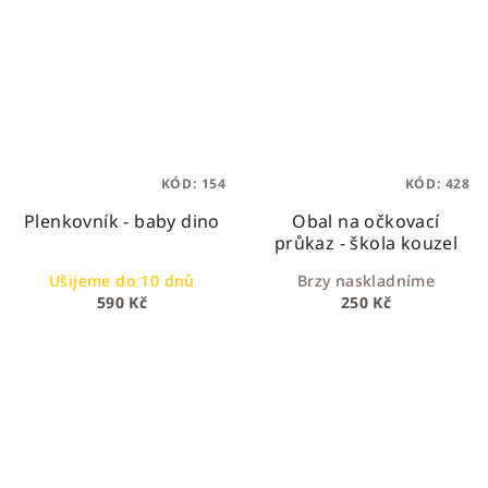
KÓD:
154
KÓD:
428
Plenkovník - baby dino
Obal na očkovací
průkaz - škola kouzel
Ušijeme do 10 dnů
Brzy naskladníme
590 Kč
250 Kč