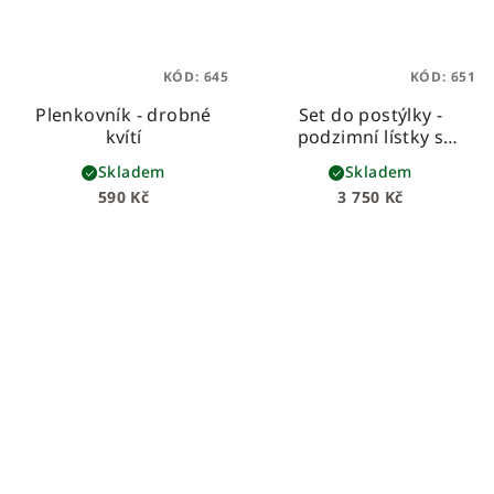
KÓD:
645
KÓD:
651
Plenkovník - drobné
Set do postýlky -
kvítí
podzimní lístky s
pudrovým velvetem
Skladem
Skladem
590 Kč
3 750 Kč