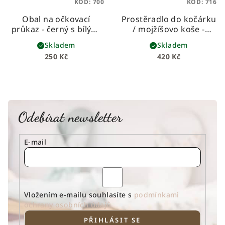
KÓD:
700
KÓD:
716
Obal na očkovací
Prostěradlo do kočárku
průkaz - černý s bílými
/ mojžíšovo koše -
puntíky
zajíčci
univerzální, z
Skladem
Skladem
prémiové bavlny
250 Kč
420 Kč
Odebírat newsletter
E-mail
Vložením e-mailu souhlasíte s
podmínkami
ochrany osobních údajů
PŘIHLÁSIT SE