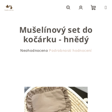
Přejít
na
obsah
Nákupn
Hledat
Přihlášení
Mušelínový set do
košík
kočárku - hnědý
Průměrné
Neohodnoceno
Podrobnosti hodnocení
hodnocení
produktu
je
0,0
z
5
hvězdiček.