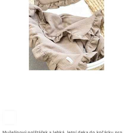
Mušelínový polštářek a lehká, letní deka do kočárku pro