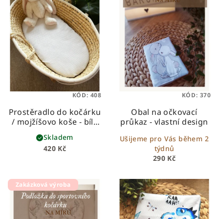
KÓD:
408
KÓD:
370
Prostěradlo do kočárku
Obal na očkovací
/ mojžíšovo koše - bílá
průkaz - vlastní design
vafle
Skladem
Ušijeme pro Vás během 2
420 Kč
týdnů
290 Kč
Zakázková výroba